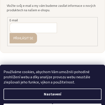
Vložte svůj e-mail a my vám budeme zasílat informace o nových
produktech na našem e-shopu.
E-mail
PŘIHLÁSIT SE
Používáme cookies, abychom Vám umožnili pohodlné
prohlížení webu a díky analýze provozu webu neustále
zlepšovali jeho funkce, výkon a použitelnost.
Vytvořil Shoptet
Nastavení
Copyright 2026
zavodnice.cz
. Všechna práva vyhrazena.
Upravit