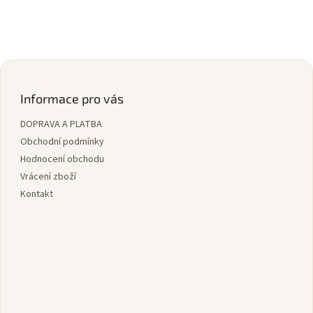
Z
á
p
Informace pro vás
a
DOPRAVA A PLATBA
t
í
Obchodní podmínky
Hodnocení obchodu
Vrácení zboží
Kontakt