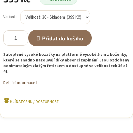
Měrná
cena:
Varianta
Přidat do košíku
Zateplené vysoké kozačky na platformě vysoké 5 cm z koženky,
které se snadno nazouvají díky absenci zapínání. Jsou ozdobeny
odnímatelným zlatým řetízkem a dostupné ve velikostech 36 až
41.
Detailní informace
HLÍDAT