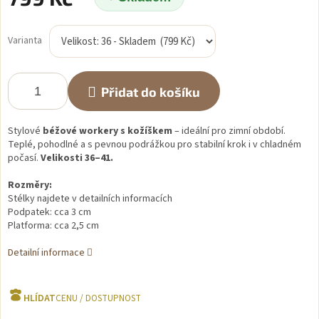
Měrná
cena:
Varianta
Přidat do košíku
Stylové
béžové workery s kožíškem
– ideální pro zimní období.
Teplé, pohodlné a s pevnou podrážkou pro stabilní krok i v chladném
počasí.
Velikosti 36–41.
Rozměry:
Stélky najdete v detailních informacích
Podpatek: cca 3 cm
Platforma: cca 2,5 cm
Detailní informace
HLÍDAT