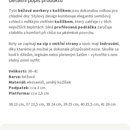
Tyto
béžové workery s kožíškem
jsou dokonalou volbou pro
chladné dny. Stylový design kombinuje elegantní semišový
vzhled s měkkým vnitřním
kožíškem
, který zahřeje i v těch
nejnižších teplotách. Silná
profilovaná podrážka
zaručuje
stabilitu a komfort při chůzi na jakémkoli povrchu.
Boty se zapínají
na zip z vnitřní strany
a navíc mají
šněrování
,
díky kterému je možné je dokonale přizpůsobit noze. Skvěle se
hodí k džínům, legínám nebo pleteným šatům – vytvoříte s nimi
útulný zimní outfit.
Velikosti:
36–41
Barva:
béžová
Materiál:
ekosemiš, umělý kožíšek
Podpatek:
cca 3 cm
Platforma:
cca 2,5 cm
36 23 cm, 37 23,5 cm, 38 24 cm, 39 25 cm, 40 25,5 cm, 41 26 cm
Z