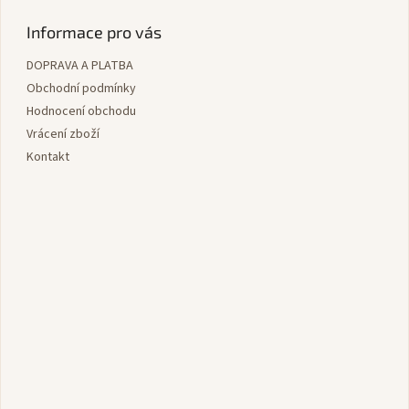
á
p
Informace pro vás
a
DOPRAVA A PLATBA
t
í
Obchodní podmínky
Hodnocení obchodu
Vrácení zboží
Kontakt