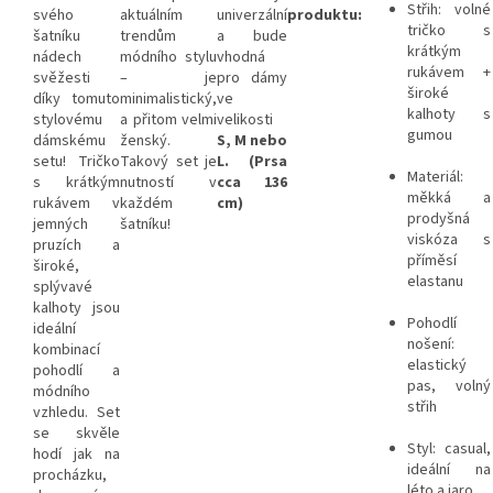
Střih: volné
svého
aktuálním
univerzální
produktu:
tričko s
šatníku
trendům
a bude
krátkým
nádech
módního stylu
vhodná
rukávem +
svěžesti
– je
pro dámy
široké
díky tomuto
minimalistický,
ve
kalhoty s
stylovému
a přitom velmi
velikosti
gumou
dámskému
ženský.
S, M nebo
setu! Tričko
Takový set je
L.
(Prsa
Materiál:
s krátkým
nutností v
cca 136
měkká a
rukávem v
každém
cm)
prodyšná
jemných
šatníku!
viskóza s
pruzích a
příměsí
široké,
elastanu
splývavé
kalhoty jsou
Pohodlí
ideální
nošení:
kombinací
elastický
pohodlí a
pas, volný
módního
střih
vzhledu. Set
se skvěle
Styl: casual,
hodí jak na
ideální na
procházku,
léto a jaro