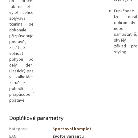
do práce,
tak na letní
Funkčnost:
výlet. Lehce
lze nosit
splývavá
dohromady
tkanina se
nebo
dokonale
samostatně,
přizpůsobuje
skvělý
postavě,
základ pro
zajišťuje
styling
volnost
pohybu po
celý den.
Elastický pas
v kalhotách
zaručuje
pohodlí a
přizpůsobení
postavě.
Doplňkové parametry
Kategorie
:
Sportovní komplet
EAN
:
Zvolte variantu