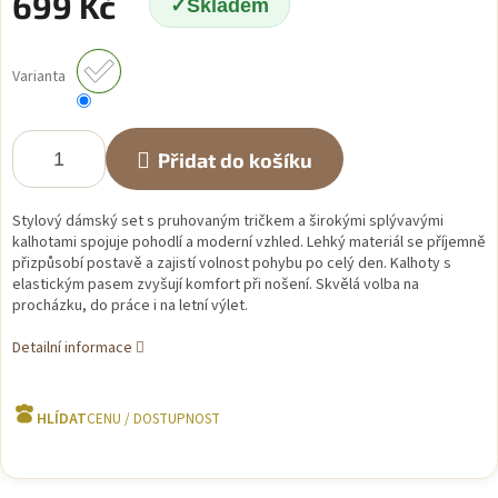
699 Kč
Skladem
Měrná
cena:
Varianta
Přidat do košíku
Stylový dámský set s pruhovaným tričkem a širokými splývavými
kalhotami spojuje pohodlí a moderní vzhled. Lehký materiál se příjemně
přizpůsobí postavě a zajistí volnost pohybu po celý den. Kalhoty s
elastickým pasem zvyšují komfort při nošení. Skvělá volba na
procházku, do práce i na letní výlet.
Detailní informace
HLÍDAT