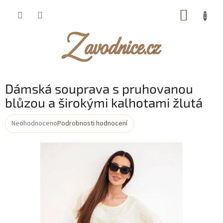
Přejít
NÁKUP
na
obsah
KOŠÍK
Dámská souprava s pruhovanou
blůzou a širokými kalhotami žlutá
Neohodnoceno
Podrobnosti hodnocení
Průměrné
hodnocení
produktu
je
0,0
z
5
hvězdiček.