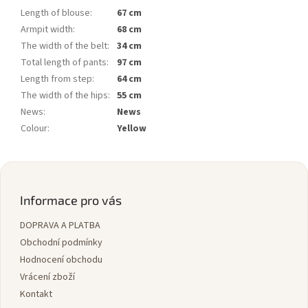
Length of blouse
:
67 cm
Armpit width
:
68 cm
The width of the belt
:
34 cm
Total length of pants
:
97 cm
Length from step
:
64 cm
The width of the hips
:
55 cm
News
:
News
Colour
:
Yellow
Z
á
p
Informace pro vás
a
DOPRAVA A PLATBA
t
í
Obchodní podmínky
Hodnocení obchodu
Vrácení zboží
Kontakt