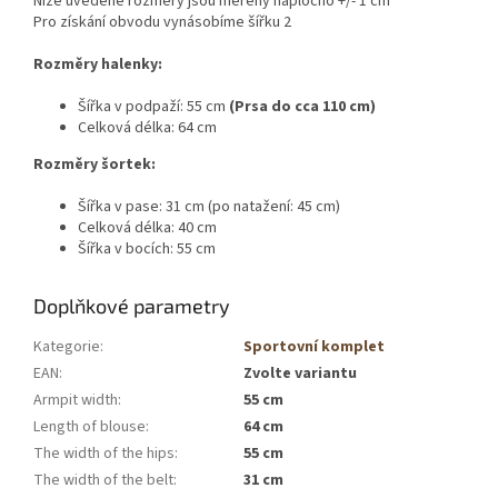
Níže uvedené rozměry jsou měřeny naplocho +/- 1 cm
Pro získání obvodu vynásobíme šířku 2
Rozměry halenky:
Šířka v podpaží: 55 cm
(Prsa do cca 110 cm)
Celková délka: 64 cm
Rozměry šortek:
Šířka v pase: 31 cm (po natažení: 45 cm)
Celková délka: 40 cm
Šířka v bocích: 55 cm
Doplňkové parametry
Kategorie
:
Sportovní komplet
EAN
:
Zvolte variantu
Armpit width
:
55 cm
Length of blouse
:
64 cm
The width of the hips
:
55 cm
The width of the belt
:
31 cm