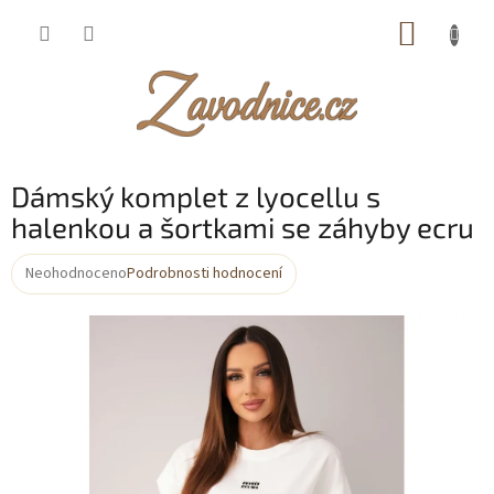
Přejít
NÁKUP
na
obsah
KOŠÍK
Dámský komplet z lyocellu s
halenkou a šortkami se záhyby ecru
Neohodnoceno
Podrobnosti hodnocení
Průměrné
hodnocení
produktu
je
0,0
z
5
hvězdiček.