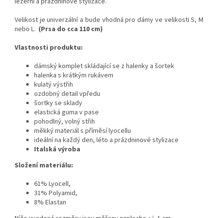
ležérní a prázdninové stylizace.
Velikost je univerzální a bude vhodná pro dámy ve velikosti S, M
nebo L.
(Prsa do cca 110 cm)
Vlastnosti produktu:
dámský komplet skládající se z halenky a šortek
halenka s krátkým rukávem
kulatý výstřih
ozdobný detail vpředu
šortky se sklady
elastická guma v pase
pohodlný, volný střih
měkký materiál s příměsí lyocellu
ideální na každý den, léto a prázdninové stylizace
Italská výroba
Složení materiálu:
61% Lyocell,
31% Polyamid,
8% Elastan