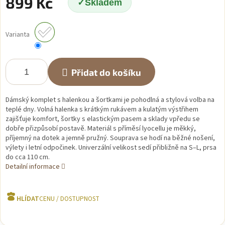
899 Kč
Skladem
Měrná
cena:
Varianta
Přidat do košíku
Dámský komplet s halenkou a šortkami je pohodlná a stylová volba na
teplé dny. Volná halenka s krátkým rukávem a kulatým výstřihem
zajišťuje komfort, šortky s elastickým pasem a sklady vpředu se
dobře přizpůsobí postavě. Materiál s příměsí lyocellu je měkký,
příjemný na dotek a jemně pružný. Souprava se hodí na běžné nošení,
výlety i letní odpočinek. Univerzální velikost sedí přibližně na S–L, prsa
do cca 110 cm.
Detailní informace
HLÍDAT