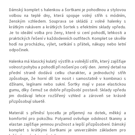
Dámský komplet s halenkou a šortkami je pohodlnou a stylovou
volbou na teplé dny, která spojuje volný střih s módním,
ženským vzhledem. Souprava se skládá z volné halenky s
krátkým rukávem a krátkých šortek s efektními sklady vpředu.
Je to ideální volba pro ženy, které si cení pohodlí, lehkosti a
praktických řešení v každodenních outfitech. Komplet se skvěle
hodí na procházku, výlet, setkání s přáteli, nákupy nebo letní
odpočinek.
Halenka má klasický kulatý výstřih a volnější střih, který zajišťuje
volnost pohybu a pohodlí při nošení po celý den. Jemný detail na
přední straně dodává celku charakter, a jednoduchý střih
způsobuje, že horní díl lze nosit i samostatně v kombinaci s
džínami, legínami nebo sukní. Šortky mají v pase elastickou
gumu, díky čemuž se dobře přizpůsobí postavě. Sklady vpředu
jim dodávají lehce rozšířený vzhled a zároveň se krásně
přizpůsobují siluetě.
Materiál s příměsí lyocellu je příjemný na dotek, měkký a
komfortní pro pokožku. Polyamid ovlivňuje odolnost tkaniny a
elastan zajišťuje jemnou pružnost a lepší přizpůsobení. Dámský
komplet s krátkými šortkami je univerzálním základem pro