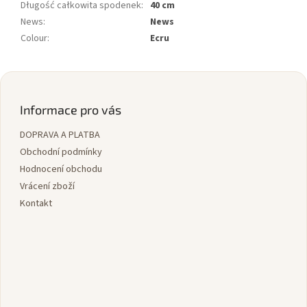
Długość całkowita spodenek
:
40 cm
News
:
News
Colour
:
Ecru
Z
á
p
Informace pro vás
a
DOPRAVA A PLATBA
t
í
Obchodní podmínky
Hodnocení obchodu
Vrácení zboží
Kontakt