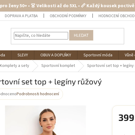
 pro ženy 50+ • 👗 Velikosti až do 5XL • 📏 Každý kousek poctiv
DOPRAVA A PLATBA
OBCHODNÍ PODMÍNKY
HODNOCENÍ OBCHOD
HLEDAT
óda
SLEVY
OBUV A DOPLŇKY
Sportovní móda
Vůně 
Komplety a sety
Sportovní komplet
Sportovní set top + legíny
tovní set top + legíny růžový
odnoceno
Podrobnosti hodnocení
rné
cení
ktu
399
Měrná
cena: