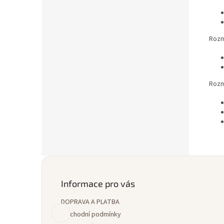
Rozm
Rozm
Z
á
p
Informace pro vás
a
DOPRAVA A PLATBA
t
í
Obchodní podmínky