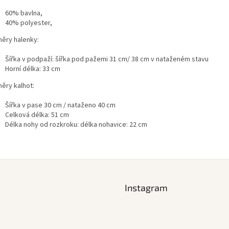
60% bavlna,
40% polyester,
ěry halenky:
Šířka v podpaží: šířka pod pažemi 31 cm
/ 38 cm v nataženém stavu
Horní délka: 33 cm
ěry kalhot:
Šířka v pase 30 cm / nataženo 40 cm
Celková délka: 51 cm
Délka nohy od rozkroku: délka nohavice: 22 cm
Instagram