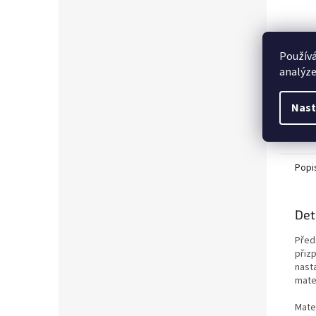
Používá
analýze
Nast
Popi
Det
Před
přiz
nast
mate
Mater