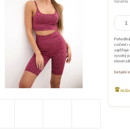
Varianta
iček.
Pohodlná 
cvičení i
zajišťuje
vysoký pa
Univerzál
Detailní 
HLÍD