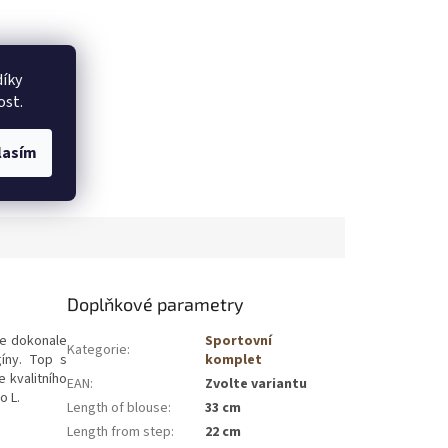
íky
ost.
lasím
Doplňkové parametry
e dokonale
Sportovní
Kategorie
:
gíny. Top s
komplet
 kvalitního
EAN
:
Zvolte variantu
o L.
Length of blouse
:
33 cm
Length from step
:
22 cm