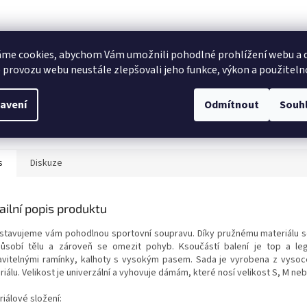
me cookies, abychom Vám umožnili pohodlné prohlížení webu a d
 provozu webu neustále zlepšovali jeho funkce, výkon a použiteln
avení
Odmítnout
Souh
s
Diskuze
ailní popis produktu
stavujeme vám pohodlnou sportovní soupravu. Díky pružnému materiálu
s
působí tělu a zároveň se
omezit pohyb. K
součástí balení je top a le
avitelnými ramínky, kalhoty s vysokým pasem. Sada je vyrobena z vysoce
riálu.
Velikost je univerzální a vyhovuje dámám, které nosí velikost S, M neb
iálové složení: