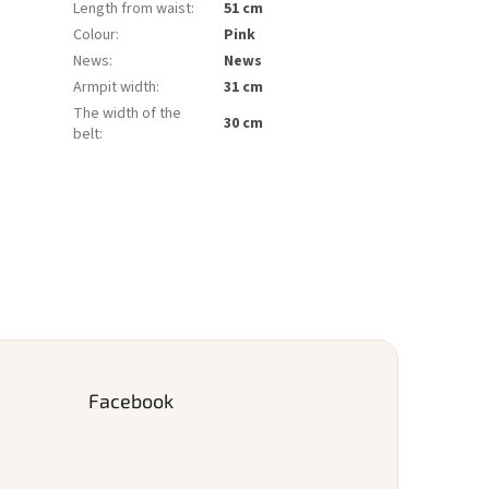
Length from waist
:
51 cm
Colour
:
Pink
News
:
News
Armpit width
:
31 cm
The width of the
30 cm
belt
:
Facebook