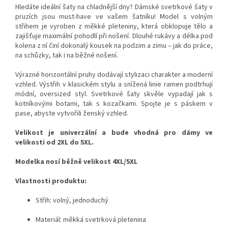
Hledáte ideální šaty na chladnější dny? Dámské svetrkové šaty v
pruzích jsou must-have ve vašem šatníku! Model s volným
střihem je vyroben z měkké pleteniny, která obklopuje tělo a
zajišťuje maximální pohodlí při nošení. Dlouhé rukávy a délka pod
kolena z ní činí dokonalý kousek na podzim a zimu – jak do práce,
na schůzky, tak i na běžné nošení.
Výrazné horizontální pruhy dodávají stylizaci charakter a moderní
vzhled. Výstřih v klasickém stylu a snížená linie ramen podtrhují
módní, oversized styl. Svetrkové šaty skvěle vypadají jak s
kotníkovými botami, tak s kozačkami. Spojte je s páskem v
pase, abyste vytvořili ženský vzhled.
Velikost je univerzální a bude vhodná pro dámy ve
velikosti od 2XL do 5XL.
Modelka nosí běžně velikost 4XL/5XL
Vlastnosti produktu:
Střih: volný, jednoduchý
Materiál: měkká svetrková pletenina