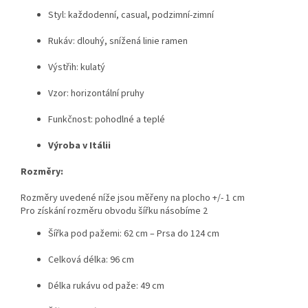
Styl: každodenní, casual, podzimní-zimní
Rukáv: dlouhý, snížená linie ramen
Výstřih: kulatý
Vzor: horizontální pruhy
Funkčnost: pohodlné a teplé
Výroba v Itálii
Rozměry:
Rozměry uvedené níže jsou měřeny na plocho +/- 1 cm
Pro získání rozměru obvodu šířku násobíme 2
Šířka pod pažemi: 62 cm – Prsa do 124 cm
Celková délka: 96 cm
Délka rukávu od paže: 49 cm