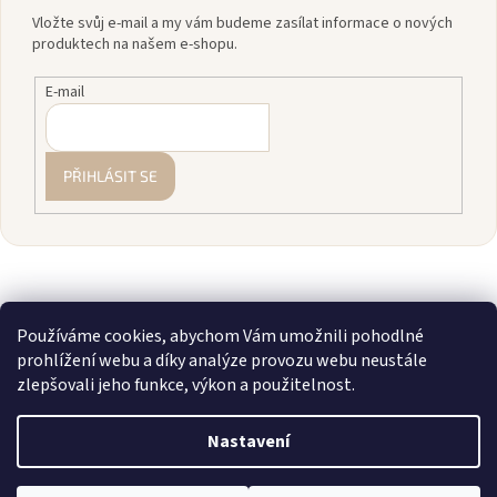
Vložte svůj e-mail a my vám budeme zasílat informace o nových
produktech na našem e-shopu.
E-mail
PŘIHLÁSIT SE
Používáme cookies, abychom Vám umožnili pohodlné
prohlížení webu a díky analýze provozu webu neustále
zlepšovali jeho funkce, výkon a použitelnost.
Vytvořil Shoptet
Nastavení
Copyright 2026
zavodnice.cz
. Všechna práva vyhrazena.
Upravit