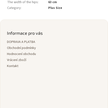
The width of the hips
:
63 cm
Category
:
Plus Size
Z
á
p
Informace pro vás
a
DOPRAVA A PLATBA
t
í
Obchodní podmínky
Hodnocení obchodu
Vrácení zboží
Kontakt