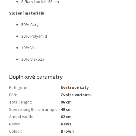
Šířka v bocích: 63 cm
Složení materiálu:
50% Akryl
30% Polyamid
10% Vlna
10% Viskóza
Doplňkové parametry
Kategorie
:
Svetrové šaty
EAN
:
Zvolte variantu
Total lenght
:
96 cm
Sleeve length from armpit
:
49 cm
Armpit width
:
62 cm
News
:
News
Colour
:
Brown