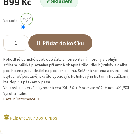
899 Kč
Skladem
Měrná
cena:
Varianta
Přidat do košíku
Pohodlné dámské svetrové šaty s horizontálními pruhy a volným
střihem. Měkká pletenina příjemně obepíná tělo, dlouhý rukáv a délka
pod kolena jsou ideální na podzim a zimu. Snížená ramena a oversized
styl lichotí postavě; skvěle vypadají s kotníkovými botami i kozačkami,
lze doplnit páskem v pase.
Velikost: univerzální (vhodná cca 2XL–5XL). Modelka: běžně nosí 4XL/5XL.
Výroba: Itálie.
Detailní informace
HLÍDAT