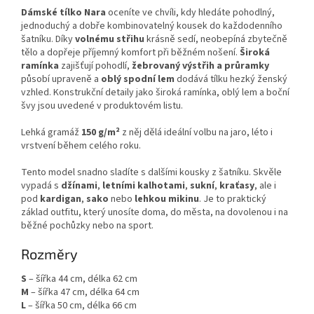
Dámské tílko Nara
oceníte ve chvíli, kdy hledáte pohodlný,
jednoduchý a dobře kombinovatelný kousek do každodenního
šatníku. Díky
volnému střihu
krásně sedí, neobepíná zbytečně
tělo a dopřeje příjemný komfort při běžném nošení.
Široká
ramínka
zajišťují pohodlí,
žebrovaný výstřih a průramky
působí upraveně a
oblý spodní lem
dodává tílku hezký ženský
vzhled. Konstrukční detaily jako široká ramínka, oblý lem a boční
švy jsou uvedené v produktovém listu.
Lehká gramáž
150 g/m²
z něj dělá ideální volbu na jaro, léto i
vrstvení během celého roku.
Tento model snadno sladíte s dalšími kousky z šatníku. Skvěle
vypadá s
džínami
,
letními kalhotami
,
sukní
,
kraťasy
, ale i
pod
kardigan
,
sako
nebo
lehkou mikinu
. Je to praktický
základ outfitu, který unosíte doma, do města, na dovolenou i na
běžné pochůzky nebo na sport.
Rozměry
S
– šířka 44 cm, délka 62 cm
M
– šířka 47 cm, délka 64 cm
L
– šířka 50 cm, délka 66 cm