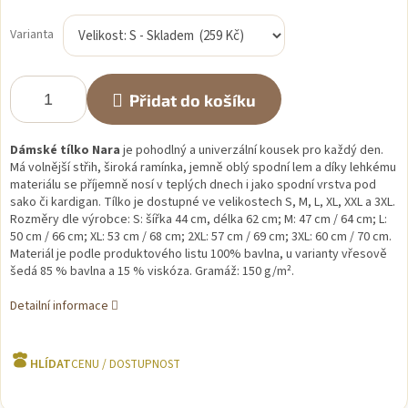
Měrná
cena:
Varianta
Přidat do košíku
Dámské tílko Nara
je pohodlný a univerzální kousek pro každý den.
Má volnější střih, široká ramínka, jemně oblý spodní lem a díky lehkému
materiálu se příjemně nosí v teplých dnech i jako spodní vrstva pod
sako či kardigan. Tílko je dostupné ve velikostech S, M, L, XL, XXL a 3XL.
Rozměry dle výrobce: S: šířka 44 cm, délka 62 cm; M: 47 cm / 64 cm; L:
50 cm / 66 cm; XL: 53 cm / 68 cm; 2XL: 57 cm / 69 cm; 3XL: 60 cm / 70 cm.
Materiál je podle produktového listu 100% bavlna, u varianty vřesově
šedá 85 % bavlna a 15 % viskóza. Gramáž: 150 g/m².
Detailní informace
HLÍDAT