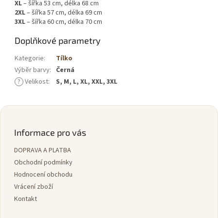
XL
– šířka 53 cm, délka 68 cm
2XL
– šířka 57 cm, délka 69 cm
3XL
– šířka 60 cm, délka 70 cm
Doplňkové parametry
Kategorie
:
Tílko
Výběr barvy
:
Černá
?
Velikost
:
S, M, L, XL, XXL, 3XL
Z
á
p
Informace pro vás
a
DOPRAVA A PLATBA
t
í
Obchodní podmínky
Hodnocení obchodu
Vrácení zboží
Kontakt