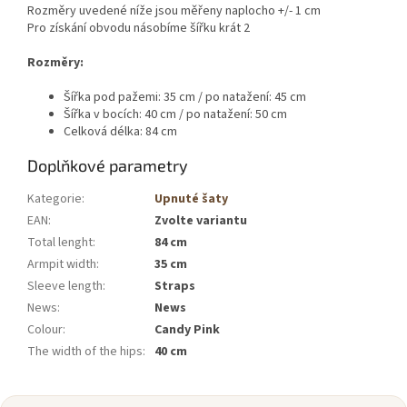
Rozměry uvedené níže jsou měřeny naplocho +/- 1 cm
Pro získání obvodu násobíme šířku krát 2
Rozměry:
Šířka pod pažemi: 35 cm / po natažení: 45 cm
Šířka v bocích: 40 cm / po natažení: 50 cm
Celková délka: 84 cm
Doplňkové parametry
Kategorie
:
Upnuté šaty
EAN
:
Zvolte variantu
Total lenght
:
84 cm
Armpit width
:
35 cm
Sleeve length
:
Straps
News
:
News
Colour
:
Candy Pink
The width of the hips
:
40 cm
Z