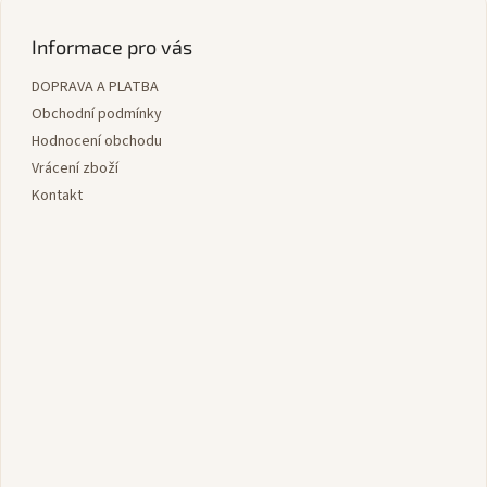
á
p
Informace pro vás
a
DOPRAVA A PLATBA
t
í
Obchodní podmínky
Hodnocení obchodu
Vrácení zboží
Kontakt