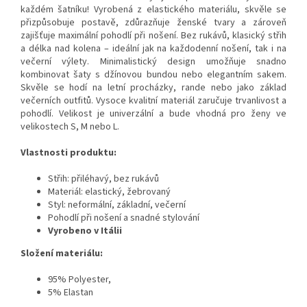
každém šatníku! Vyrobená z elastického materiálu, skvěle se
přizpůsobuje postavě, zdůrazňuje ženské tvary a zároveň
zajišťuje maximální pohodlí při nošení. Bez rukávů, klasický střih
a délka nad kolena – ideální jak na každodenní nošení, tak i na
večerní výlety. Minimalistický design umožňuje snadno
kombinovat šaty s džínovou bundou nebo elegantním sakem.
Skvěle se hodí na letní procházky, rande nebo jako základ
večerních outfitů. Vysoce kvalitní materiál zaručuje trvanlivost a
pohodlí. Velikost je univerzální a bude vhodná pro ženy ve
velikostech S, M nebo L.
Vlastnosti produktu:
Střih: přiléhavý, bez rukávů
Materiál: elastický, žebrovaný
Styl: neformální, základní, večerní
Pohodlí při nošení a snadné stylování
Vyrobeno v Itálii
Složení materiálu:
95% Polyester,
5% Elastan