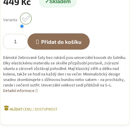
449 Kč
Skladem
Měrná
cena:
Varianta
Přidat do košíku
Dámské žebrované šaty bez rukávů jsou univerzální kousek do šatníku.
Díky elastickému materiálu se skvěle přizpůsobí postavě, zvýrazní
siluetu a zároveň zůstávají pohodlné. Mají klasický střih a délku nad
kolena, takže se hodí na každý den i na večer. Minimalistický design
snadno zkombinujete s džínovou bundou nebo sakem – na procházky,
rande i večerní outfit. Univerzální velikost sedí přibližně na S–L.
Detailní informace
HLÍDAT