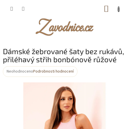
Přejít
NÁKUP
na
obsah
KOŠÍK
Dámské žebrované šaty bez rukávů,
přiléhavý střih bonbónově růžové
Neohodnoceno
Podrobnosti hodnocení
Průměrné
hodnocení
produktu
je
0,0
z
5
hvězdiček.