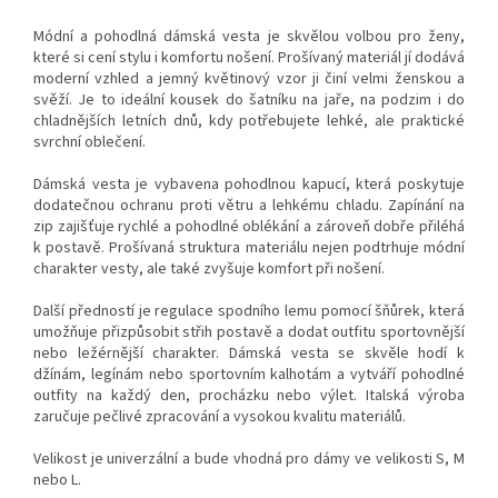
Módní a pohodlná dámská vesta je skvělou volbou pro ženy,
které si cení stylu i komfortu nošení. Prošívaný materiál jí dodává
moderní vzhled a jemný květinový vzor ji činí velmi ženskou a
svěží. Je to ideální kousek do šatníku na jaře, na podzim i do
chladnějších letních dnů, kdy potřebujete lehké, ale praktické
svrchní oblečení.
Dámská vesta je vybavena pohodlnou kapucí, která poskytuje
dodatečnou ochranu proti větru a lehkému chladu. Zapínání na
zip zajišťuje rychlé a pohodlné oblékání a zároveň dobře přiléhá
k postavě. Prošívaná struktura materiálu nejen podtrhuje módní
charakter vesty, ale také zvyšuje komfort při nošení.
Další předností je regulace spodního lemu pomocí šňůrek, která
umožňuje přizpůsobit střih postavě a dodat outfitu sportovnější
nebo ležérnější charakter. Dámská vesta se skvěle hodí k
džínám, legínám nebo sportovním kalhotám a vytváří pohodlné
outfity na každý den, procházku nebo výlet. Italská výroba
zaručuje pečlivé zpracování a vysokou kvalitu materiálů.
Velikost je univerzální a bude vhodná pro dámy ve velikosti S, M
nebo L.