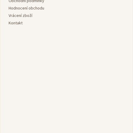
í
Obchodní podmínky
Hodnocení obchodu
Vrácení zboží
Kontakt