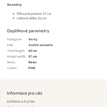
Rozměry:
Šířka pod pažemi: 57 cm
Celková délka: 62 cm
Doplňkové parametry
Kategorie
:
Vesty
EAN
:
Zvolte variantu
Total lenght
:
62 cm
Armpit width
:
57 cm
News
:
News
Colour
:
Pink
Z
á
p
Informace pro vás
a
DOPRAVA A PLATBA
t