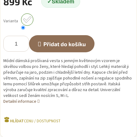
899 Kč
Skladem
Měrná
cena:
Varianta
Přidat do košíku
Módní dámská prošívaná vesta s jemným květinovým vzorem je
skvělou volbou pro ženy, které hledají pohodlí i styl. Lehký materiál ji
předurčuje na jaro, podzim i chladnější letní dny. Kapuce chrání před
větrem, zapínání na zip zajišťuje pohodlné nošení a regulace spodního
lemu pomocí šňůrek umožňuje přizpůsobit střih postavě. Italská
výroba zaručuje kvalitní zpracování a důraz na detail. Univerzální
velikost sedí ženám nosícím S, M i L.
Detailní informace
HLÍDAT