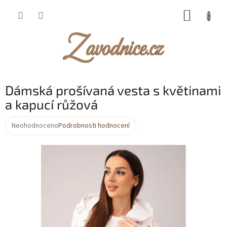
Přejít
NÁKUP
na
obsah
KOŠÍK
Dámská prošívaná vesta s květinami
a kapucí růžová
Neohodnoceno
Podrobnosti hodnocení
Průměrné
hodnocení
produktu
je
0,0
z
5
hvězdiček.