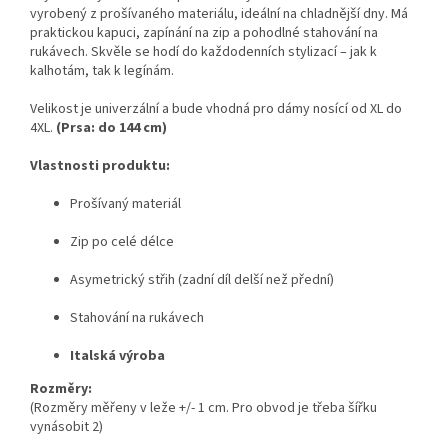
vyrobený z prošívaného materiálu, ideální na chladnější dny. Má
praktickou kapuci, zapínání na zip a pohodlné stahování na
rukávech. Skvěle se hodí do každodenních stylizací – jak k
kalhotám, tak k legínám.
Velikost je univerzální a bude vhodná pro dámy nosící od XL do
4XL.
(Prsa: do 144 cm)
Vlastnosti produktu:
Prošívaný materiál
Zip po celé délce
Asymetrický střih (zadní díl delší než přední)
Stahování na rukávech
Italská výroba
Rozměry:
(Rozměry měřeny v leže +/- 1 cm. Pro obvod je třeba šířku
vynásobit 2)