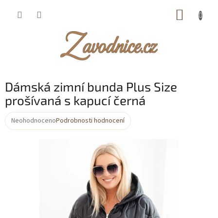
Přejít
NÁKUP
na
obsah
KOŠÍK
Dámská zimní bunda Plus Size
prošívaná s kapucí černá
Neohodnoceno
Podrobnosti hodnocení
Průměrné
hodnocení
produktu
je
0,0
z
5
hvězdiček.