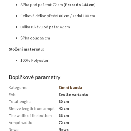
Šířka pod pažemi: 72 cm (
Prsa: do 144 cm
)
Celková délka: přední 80 cm / zadní 100 cm
Délka rukávu od paže: 42 cm
Šířka dole: 66 cm
Složení materiálu:
100% Polyester
Doplňkové parametry
Kategorie
:
Zimní bunda
EAN
:
Zvolte variantu
Total lenght
:
80 cm
Sleeve length from armpit
:
42 cm
The width of the bottom
:
66 cm
Armpit width
:
72 cm
News
:
News