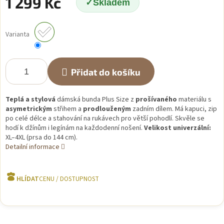
1 299 Kč
Skladem
Měrná
cena:
Varianta
Přidat do košíku
Teplá a stylová
dámská bunda Plus Size z
prošívaného
materiálu s
asymetrickým
střihem a
prodlouženým
zadním dílem. Má kapuci, zip
po celé délce a stahování na rukávech pro větší pohodlí. Skvěle se
hodí k džínům i legínám na každodenní nošení.
Velikost univerzální:
XL–4XL (prsa do 144 cm).
Detailní informace
HLÍDAT