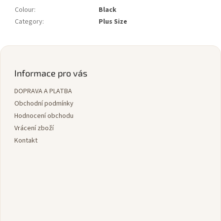
Colour
:
Black
Category
:
Plus Size
Z
á
p
Informace pro vás
a
DOPRAVA A PLATBA
t
í
Obchodní podmínky
Hodnocení obchodu
Vrácení zboží
Kontakt