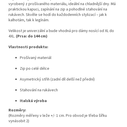
vyrobený z prošívaného materiálu, ideální na chladnější dny. Má
praktickou kapuci, zapínání na zip a pohodlné stahování na
rukávech. Skvěle se hodí do každodenních stylizací – jak k
kalhotám, tak k legínám.
Velikost je univerzální a bude vhodná pro dámy nosící od XL do
4XL.
(Prsa: do 144 cm)
Vlastnosti produktu:
Prošívaný materiál
Zip po celé délce
Asymetrický střih (zadní díl delší než přední)
Stahování na rukávech
Italská výroba
Rozměry:
(Rozměry měřeny v leže +/- 1 cm. Pro obvod je třeba šířku
vynásobit 2)