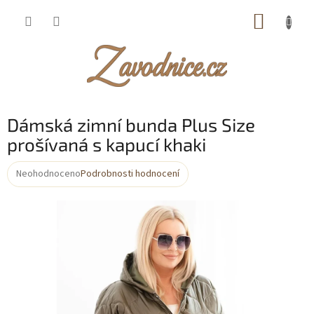
Přejít
NÁKUP
na
obsah
KOŠÍK
Dámská zimní bunda Plus Size
prošívaná s kapucí khaki
Neohodnoceno
Podrobnosti hodnocení
Průměrné
hodnocení
produktu
je
0,0
z
5
hvězdiček.