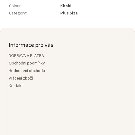
Colour
:
Khaki
Category
:
Plus Size
Z
á
p
Informace pro vás
a
DOPRAVA A PLATBA
t
í
Obchodní podmínky
Hodnocení obchodu
Vrácení zboží
Kontakt