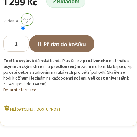
1 299 Kč
Skladem
Měrná
cena:
Varianta
Přidat do košíku
Teplá a stylová
dámská bunda Plus Size z
prošívaného
materiálu s
asymetrickým
střihem a
prodlouženým
zadním dílem. Má kapuci, zip
po celé délce a stahování na rukávech pro větší pohodlí. Skvěle se
hodí k džínům i legínám na každodenní nošení.
Velikost univerzální:
XL–4XL (prsa do 144 cm).
Detailní informace
HLÍDAT