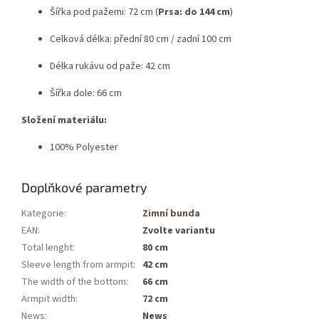
Šířka pod pažemi: 72 cm (
Prsa: do 144 cm
)
Celková délka: přední 80 cm / zadní 100 cm
Délka rukávu od paže: 42 cm
Šířka dole: 66 cm
Složení materiálu:
100% Polyester
Doplňkové parametry
Kategorie
:
Zimní bunda
EAN
:
Zvolte variantu
Total lenght
:
80 cm
Sleeve length from armpit
:
42 cm
The width of the bottom
:
66 cm
Armpit width
:
72 cm
News
:
News