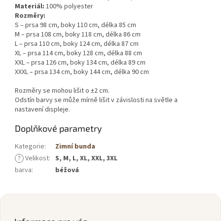
Materiál:
100% polyester
Rozměry:
S – prsa 98 cm, boky 110 cm, délka 85 cm
M – prsa 108 cm, boky 118 cm, délka 86 cm
L – prsa 110 cm, boky 124 cm, délka 87 cm
XL – prsa 114 cm, boky 128 cm, délka 88 cm
XXL – prsa 126 cm, boky 134 cm, délka 89 cm
XXXL – prsa 134 cm, boky 144 cm, délka 90 cm
Rozměry se mohou lišit o ±2 cm.
Odstín barvy se může mírně lišit v závislosti na světle a
nastavení displeje.
Doplňkové parametry
Kategorie
:
Zimní bunda
?
Velikost
:
S, M, L, XL, XXL, 3XL
barva
:
béžová
Z
á
p