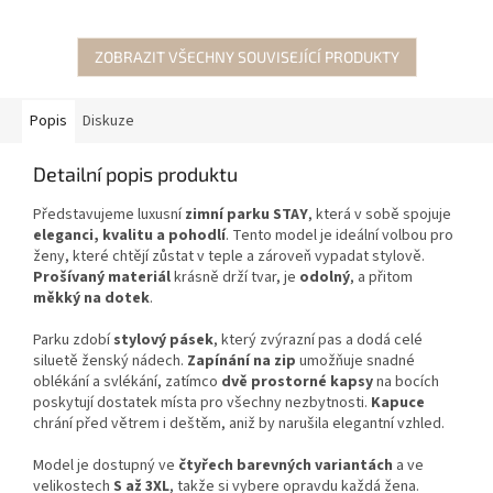
ZOBRAZIT VŠECHNY SOUVISEJÍCÍ PRODUKTY
Popis
Diskuze
Detailní popis produktu
Představujeme luxusní
zimní parku STAY
, která v sobě spojuje
eleganci, kvalitu a pohodlí
. Tento model je ideální volbou pro
ženy, které chtějí zůstat v teple a zároveň vypadat stylově.
Prošívaný materiál
krásně drží tvar, je
odolný
, a přitom
měkký na dotek
.
Parku zdobí
stylový pásek
, který zvýrazní pas a dodá celé
siluetě ženský nádech.
Zapínání na zip
umožňuje snadné
oblékání a svlékání, zatímco
dvě prostorné kapsy
na bocích
poskytují dostatek místa pro všechny nezbytnosti.
Kapuce
chrání před větrem i deštěm, aniž by narušila elegantní vzhled.
Model je dostupný ve
čtyřech barevných variantách
a ve
velikostech
S až 3XL
, takže si vybere opravdu každá žena.