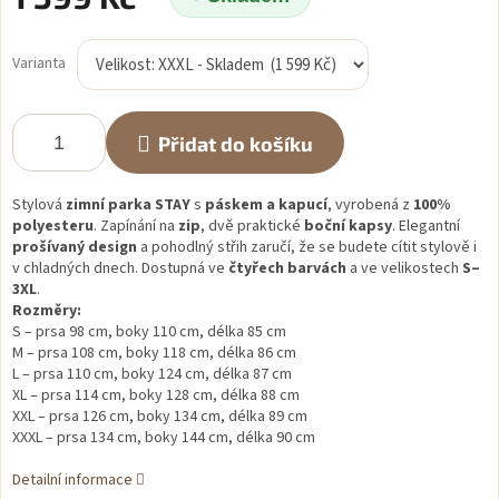
Měrná
cena:
Varianta
Přidat do košíku
Stylová
zimní parka STAY
s
páskem a kapucí
, vyrobená z
100%
polyesteru
. Zapínání na
zip
, dvě praktické
boční kapsy
. Elegantní
prošívaný design
a pohodlný střih zaručí, že se budete cítit stylově i
v chladných dnech. Dostupná ve
čtyřech barvách
a ve velikostech
S–
3XL
.
Rozměry:
S – prsa 98 cm, boky 110 cm, délka 85 cm
M – prsa 108 cm, boky 118 cm, délka 86 cm
L – prsa 110 cm, boky 124 cm, délka 87 cm
XL – prsa 114 cm, boky 128 cm, délka 88 cm
XXL – prsa 126 cm, boky 134 cm, délka 89 cm
XXXL – prsa 134 cm, boky 144 cm, délka 90 cm
Detailní informace