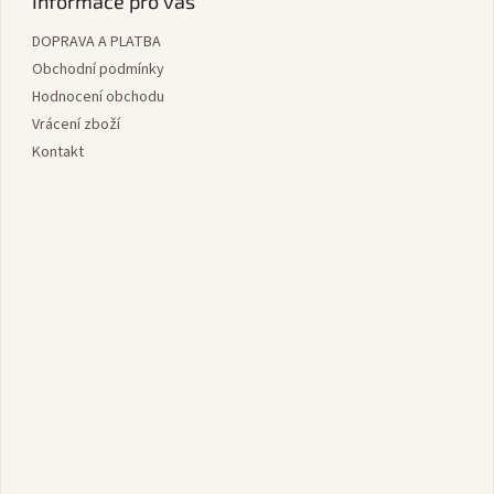
Informace pro vás
a
DOPRAVA A PLATBA
t
í
Obchodní podmínky
Hodnocení obchodu
Vrácení zboží
Kontakt