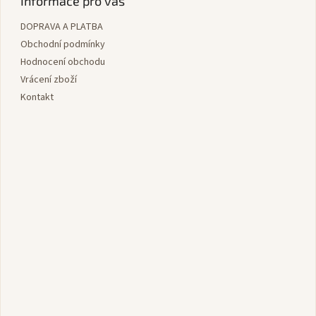
Informace pro vás
a
DOPRAVA A PLATBA
t
í
Obchodní podmínky
Hodnocení obchodu
Vrácení zboží
Kontakt