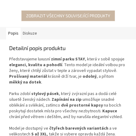
ZOBRAZIT VŠECHNY SOUVISEJÍCÍ PRODUKTY
Popis
Diskuze
Detailní popis produktu
Představujeme luxusní
zimní parku STAY
, která v sobě spojuje
eleganci, kvalitu a pohodlí
. Tento model je ideální volbou pro
ženy, které chtějí zůstat v teple a zároveň vypadat stylově.
Prošívaný materiál
krásně drží tvar, je
odolný
, a přitom
měkký na dotek
.
Parku zdobí
stylový pásek
, který zvýrazní pas a dodá celé
siluetě ženský nádech.
Zapínání na zip
umožňuje snadné
oblékání a svlékání, zatímco
dvě prostorné kapsy
na bocích
poskytují dostatek místa pro všechny nezbytnosti.
Kapuce
chrání před větrem i deštěm, aniž by narušila elegantní vzhled.
Model je dostupný ve
čtyřech barevných variantách
a ve
velikostech
S až 3XL
, takže si vybere opravdu každá žena.