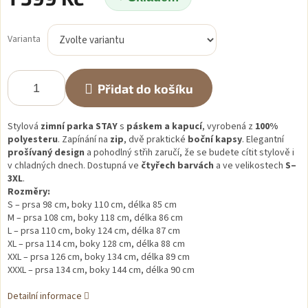
Měrná
cena:
Varianta
Přidat do košíku
Stylová
zimní parka STAY
s
páskem a kapucí
, vyrobená z
100%
polyesteru
. Zapínání na
zip
, dvě praktické
boční kapsy
. Elegantní
prošívaný design
a pohodlný střih zaručí, že se budete cítit stylově i
v chladných dnech. Dostupná ve
čtyřech barvách
a ve velikostech
S–
3XL
.
Rozměry:
S – prsa 98 cm, boky 110 cm, délka 85 cm
M – prsa 108 cm, boky 118 cm, délka 86 cm
L – prsa 110 cm, boky 124 cm, délka 87 cm
XL – prsa 114 cm, boky 128 cm, délka 88 cm
XXL – prsa 126 cm, boky 134 cm, délka 89 cm
XXXL – prsa 134 cm, boky 144 cm, délka 90 cm
Detailní informace