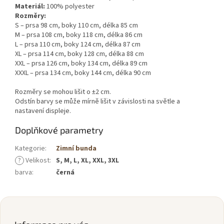
Materiál:
100% polyester
Rozměry:
S – prsa 98 cm, boky 110 cm, délka 85 cm
M – prsa 108 cm, boky 118 cm, délka 86 cm
L – prsa 110 cm, boky 124 cm, délka 87 cm
XL – prsa 114 cm, boky 128 cm, délka 88 cm
XXL – prsa 126 cm, boky 134 cm, délka 89 cm
XXXL – prsa 134 cm, boky 144 cm, délka 90 cm
Rozměry se mohou lišit o ±2 cm.
Odstín barvy se může mírně lišit v závislosti na světle a
nastavení displeje.
Doplňkové parametry
Kategorie
:
Zimní bunda
?
Velikost
:
S, M, L, XL, XXL, 3XL
barva
:
černá
Z
á
p