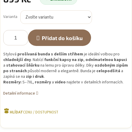
Měrná
cena:
Varianta
Přidat do košíku
Stylová
prošívaná bunda s delším střihem
je ideální volbou pro
chladnější dny
. Nabízí
funkční kapsy na zip
,
odnímatelnou kapuci
a
stahovací šňůrku
na lemu pro úpravu délky. Díky
ozdobným zipům
po stranách
působí moderně a elegantně. Bunda je
celopodšitá
a
zapíná se na
zip i druk
.
Rozměry:
S–7XL,
rozměry
a
video
najdete v detailních informacích.
Detailní informace
HLÍDAT