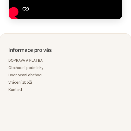
Z
á
p
Informace pro vás
a
DOPRAVA A PLATBA
t
í
Obchodní podmínky
Hodnocení obchodu
Vrácení zboží
Kontakt