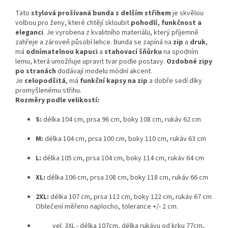
Tato
stylová prošívaná bunda s delším střihem
je skvělou
volbou pro ženy, které chtějí skloubit
pohodlí, funkčnost a
eleganci
. Je vyrobena z kvalitního materiálu, který příjemně
zahřeje a zároveň působí lehce. Bunda se zapíná na
zip
a
druk
,
má
odnímatelnou kapuci
a
stahovací šňůrku
na spodním
lemu, která umožňuje upravit tvar podle postavy.
Ozdobné zipy
po stranách
dodávají modelu módní akcent.
Je
celopodšitá
, má
funkční kapsy na zip
a dobře sedí díky
promyšlenému střihu.
Rozměry podle velikostí:
S:
délka 104 cm, prsa 96 cm, boky 108 cm, rukáv 62 cm
M:
délka 104 cm, prsa 100 cm, boky 110 cm, rukáv 63 cm
L:
délka 105 cm, prsa 104 cm, boky 114 cm, rukáv 64 cm
XL:
délka 106 cm, prsa 108 cm, boky 118 cm, rukáv 66 cm
2XL:
délka 107 cm, prsa 112 cm, boky 122 cm, rukáv 67 cm
Oblečení měřeno naplocho, tolerance +/- 2 cm.
vel. 3XL - délka 107cm, délka rukávu od krku 77cm,