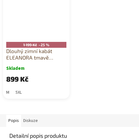
1 199 Kč
–25 %
Dlouhý zimní kabát
ELEANORA tmavě
béžový
Skladem
899 Kč
M
5XL
Popis
Diskuze
Detailní popis produktu