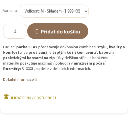
Měrná
cena:
Varianta
Přidat do košíku
Luxusní
parka STAY
představuje dokonalou kombinaci
stylu, kvality a
komfortu
. Je
prošívaná
, s
teplým kožíškem uvnitř
,
kapucí
a
praktickými kapsami na zip
. Díky delšímu střihu a hebkému
materiálu poskytuje maximální pohodlí i v
mrazivém počasí
.
Rozměry:
S–XXXL, najdete v detailních informacích.
Detailní informace
HLÍDAT