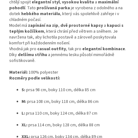
chtějí spojit
elegantní styl
,
vysokou kvalitu
a
maximální
pohodlí
. Tato
prošívaná parka
je vyrobena z odolného a na
dotek
hebkého materiálu
, který vás spolehlivě zahřeje i v
chladném počasí.
Model má
zapínání na zip
,
dvě prostorné kapsy
a
kapuci s
teplým kožíškem
, která chrání před větrem a sněhem. Je
navržena tak, aby lichotila postavě a zároveň poskytovala
komfort při každodenním nošení.
Vhodná jak pro
casual outfity
, tak pro
elegantní kombinace
.
Díky
delšímu střihu
a jemnému lesku působí mimořádně
sofistikovaně.
Materiál:
100% polyester
Rozměry podle velikostí:
S:
prsa 98 cm, boky 110 cm, délka 85 cm
M:
prsa 108 cm, boky 118 cm, délka 86 cm
L:
prsa 110 cm, boky 124 cm, délka 87 cm
XL:
prsa 114 cm, boky 128 cm, délka 88 cm
XXL:
prsa 126 cm, boky 134 cm, délka 89 cm