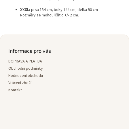
XXXL:
prsa 134 cm, boky 144 cm, délka 90 cm
Rozměry se mohou lišit o +/- 2 cm.
Z
á
p
Informace pro vás
a
DOPRAVA A PLATBA
t
í
Obchodní podmínky
Hodnocení obchodu
Vrácení zboží
Kontakt