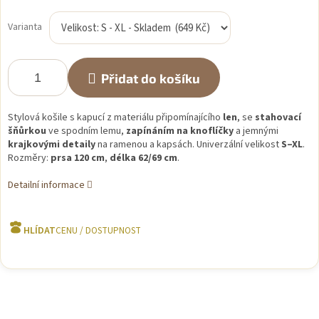
Měrná
cena:
Varianta
Přidat do košíku
Stylová košile s kapucí z materiálu připomínajícího
len
, se
stahovací
šňůrkou
ve spodním lemu,
zapínáním na knoflíčky
a jemnými
krajkovými detaily
na ramenou a kapsách. Univerzální velikost
S–XL
.
Rozměry:
prsa 120 cm
,
délka 62/69 cm
.
Detailní informace
HLÍDAT