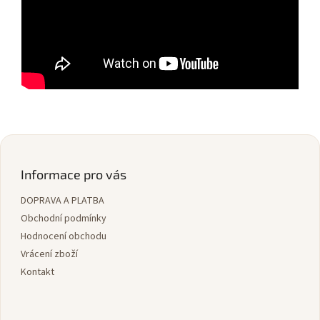
Z
á
p
Informace pro vás
a
DOPRAVA A PLATBA
t
í
Obchodní podmínky
Hodnocení obchodu
Vrácení zboží
Kontakt