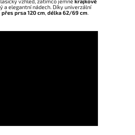
lasický vzhled, zatímco jemné
krajkové
 a elegantní nádech. Díky univerzální
 přes prsa 120 cm
,
délka 62/69 cm
.