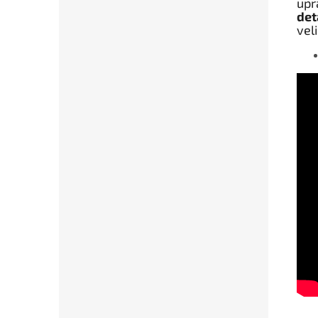
upr
det
vel