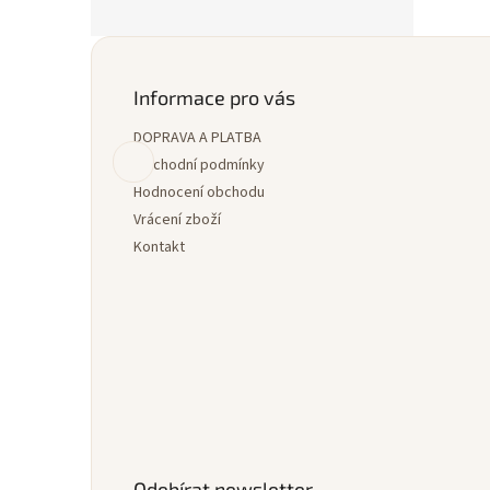
Z
á
p
Informace pro vás
a
DOPRAVA A PLATBA
t
í
Obchodní podmínky
Hodnocení obchodu
Vrácení zboží
Kontakt
Odebírat newsletter