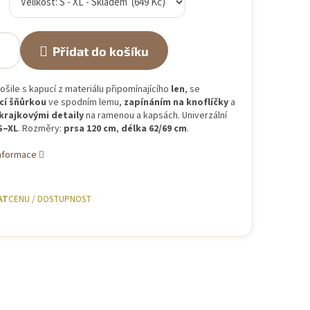
Přidat do košíku
ošile s kapucí z materiálu připomínajícího
len
, se
cí šňůrkou
ve spodním lemu,
zapínáním na knoflíčky
a
krajkovými detaily
na ramenou a kapsách. Univerzální
S–XL
. Rozměry:
prsa 120 cm
,
délka 62/69 cm
.
informace
AT