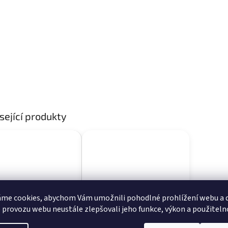
sející produkty
me cookies, abychom Vám umožnili pohodlné prohlížení webu a d
 provozu webu neustále zlepšovali jeho funkce, výkon a použiteln