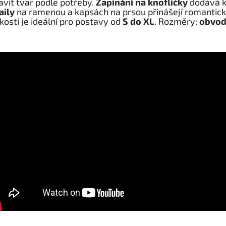
avit tvar podle potřeby.
Zapínání na knoflíčky
dodává k
aily
na ramenou a kapsách na prsou přinášejí romantický
ikosti je ideální pro postavy od
S do XL
. Rozměry:
obvod