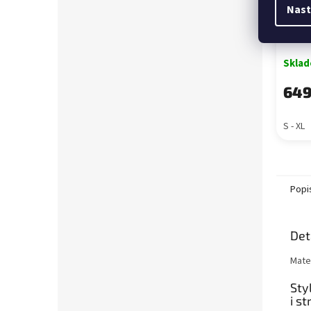
Nast
Bavl
čern
Skla
649
S - XL
Popi
Det
Mate
Sty
i s