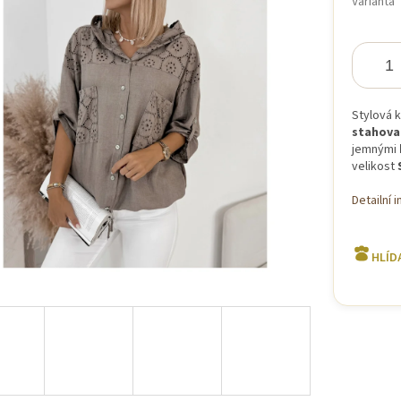
Varianta
iček.
Stylová k
stahova
jemnými
velikost
Detailní 
HLÍD