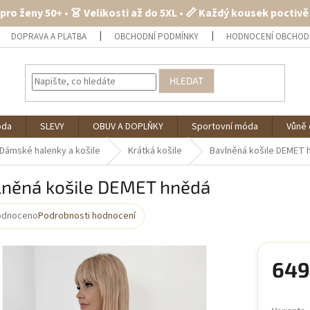
 pro ženy 50+ • 👗 Velikosti až do 5XL • 📏 Každý kousek poctiv
DOPRAVA A PLATBA
OBCHODNÍ PODMÍNKY
HODNOCENÍ OBCHOD
HLEDAT
óda
SLEVY
OBUV A DOPLŇKY
Sportovní móda
Vůně 
Dámské halenky a košile
Krátká košile
Bavlněná košile DEMET 
lněná košile DEMET hnědá
odnoceno
Podrobnosti hodnocení
rné
cení
ktu
649
Měrná
cena: