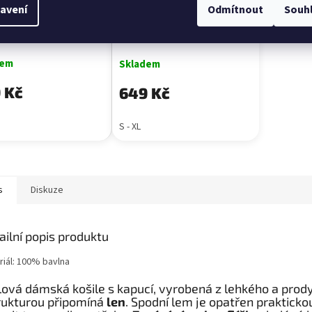
avení
Odmítnout
Souh
něná košile DEMET
Bavlněná košile DEMET
á
khaki
dem
Skladem
 Kč
649 Kč
S - XL
s
Diskuze
ailní popis produktu
riál: 100% bavlna
lová dámská košile s kapucí, vyrobená z lehkého a pro
trukturou připomíná
len
. Spodní lem je opatřen praktick