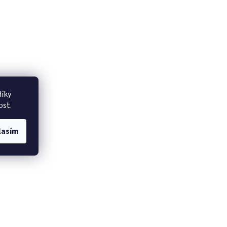
íky
ost.
lasím