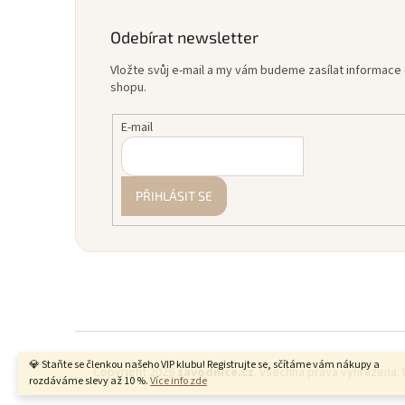
Odebírat newsletter
Vložte svůj e-mail a my vám budeme zasílat informac
shopu.
E-mail
PŘIHLÁSIT SE
💎 Staňte se členkou našeho VIP klubu! Registrujte se, sčítáme vám nákupy a
Copyright 2026
zavodnice.cz
. Všechna práva vyhrazena.
rozdáváme slevy až 10 %.
Více info zde