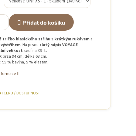
Přidat do košíku
é
tričko
klasického
střihu
s
krátkým
rukávem
a
m
výstřihem
.
Na
prsou
zlatý
nápis
VOYAGE
.
lní
velikost
sedí
na
XS–
L.
y
:
prsa
94
cm,
délka
63
cm.
l
:
95 %
bavlna,
5 %
elastan.
informace
AT