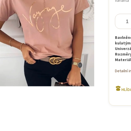
Varianta
iček.
Bavlněn
kulatý
Univerzá
Rozměr
Materiá
Detailní 
HLÍD