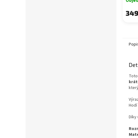
Obje
349
Popi
Det
Tot
krá
kter
Výra
Hodí
Díky
Roz
Mate