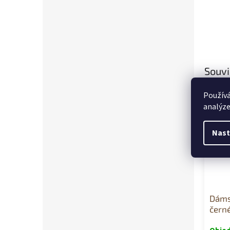
Souvi
Používá
analýze
Nast
Dáms
čern