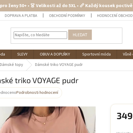
 pro ženy 50+ • 👗 Velikosti až do 5XL • 📏 Každý kousek poctiv
DOPRAVA A PLATBA
OBCHODNÍ PODMÍNKY
HODNOCENÍ OBCHOD
HLEDAT
óda
SLEVY
OBUV A DOPLŇKY
Sportovní móda
Vůně 
Dámské topy
Dámské triko VOYAGE pudr
ské triko VOYAGE pudr
odnoceno
Podrobnosti hodnocení
rné
cení
ktu
349
Měrná
cena: