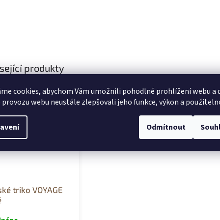
sející produkty
me cookies, abychom Vám umožnili pohodlné prohlížení webu a d
 provozu webu neustále zlepšovali jeho funkce, výkon a použiteln
avení
Odmítnout
Souh
ké triko VOYAGE
é