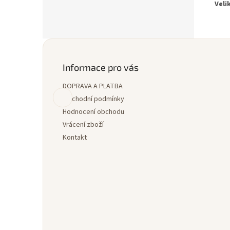
Veli
Z
á
p
Informace pro vás
a
DOPRAVA A PLATBA
t
í
Obchodní podmínky
Hodnocení obchodu
Vrácení zboží
Kontakt