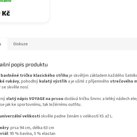
dnáno
 Kč
s
Diskuze
ailní popis produktu
o
bavlněné
tričko
klasického
střihu
je
skvělým
základem
každého
šatník
tké
rukávy
,
pohodlný
kulatý
výstřih
a
je
ušité
z
příjemného
strečového
m
ý
se
skvěle
nosí.
zný
zlatý
nápis
VOYAGE
na
prsou
dodává
tričku
šmrnc
a
lehký
nádech
ele
se
jak
ke
sportovnímu,
tak
ležérnímu
outfitu.
univerzální
velikosti
skvěle
padne
ženám
s
velikostí
XS
až
L.
měry
:
prsa
94
cm,
délka
63
cm
riál
:
95 %
bavlna,
5 %
elastan