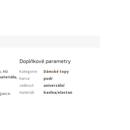
Doplňkové parametry
u.
Má
Kategorie
:
Dámské topy
ateriálu
,
barva
:
pudr
velikost
:
univerzální
materiál
:
bavlna/elastan
gance.