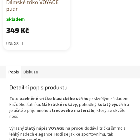
Dámské triko VOYAGE
pudr
Skladem
349 Kč
UNI: XS - L
Popis
Diskuze
Detailní popis produktu
Toto
bavlněné
tričko
klasického
střihu
je
skvělým
základem
každého
šatníku.
Má
krátké
rukávy
,
pohodlný
kulatý
výstřih
a
je
ušité
z
příjemného
strečového
materiálu
,
který
se
skvěle
nosí.
Výrazný
zlatý
nápis
VOYAGE
na
prsou
dodává
tričku
šmrnc
a
lehký
nádech
elegance.
Hodí
se
jak
ke
sportovnímu,
tak