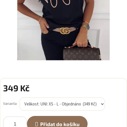
349 Kč
Měrná
cena:
Varianta
Přidat do košíku