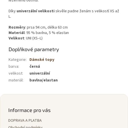
ležérnímu
outfitu.
Díky
univerzální
velikosti
skvěle
padne
ženám
s
velikostí
XS
až
L.
Rozměry
:
prsa
94
cm,
délka
63
cm
Materiál
:
95 %
bavlna,
5 %
elastan
Velikost
:
UNI (
XS–
L)
Doplňkové parametry
Kategorie
:
Dámské topy
barva
:
černá
velikost
:
univerzální
materiál
:
bavlna/elastan
Z
á
p
Informace pro vás
a
DOPRAVA A PLATBA
t
Obchodní podmínky