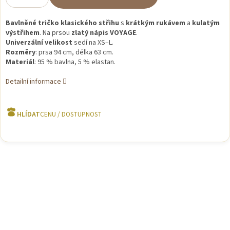
Bavlněné
tričko
klasického
střihu
s
krátkým
rukávem
a
kulatým
výstřihem
.
Na
prsou
zlatý
nápis
VOYAGE
.
Univerzální
velikost
sedí
na
XS–
L.
Rozměry
:
prsa
94
cm,
délka
63
cm.
Materiál
:
95 %
bavlna,
5 %
elastan.
Detailní informace
HLÍDAT