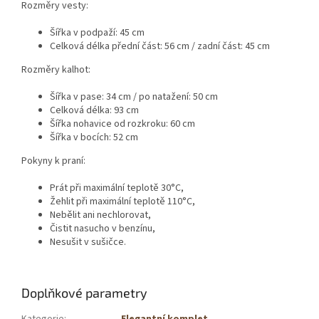
Rozměry vesty:
Šířka v podpaží: 45 cm
Celková délka přední část: 56 cm / zadní část: 45 cm
Rozměry kalhot:
Šířka v pase: 34 cm / po natažení: 50 cm
Celková délka: 93 cm
Šířka nohavice od rozkroku: 60 cm
Šířka v bocích: 52 cm
Pokyny k praní:
Prát při maximální teplotě 30°C,
Žehlit při maximální teplotě 110°C,
Nebělit ani nechlorovat,
Čistit nasucho v benzínu,
Nesušit v sušičce.
Doplňkové parametry
Kategorie
:
Elegantní komplet