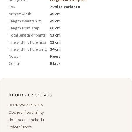
EAN
:
Zvolte variantu
Armpit width
:
45 cm
Length sweatshirt
:
45 cm
Length from step
:
60 cm
Total length of pants
:
93 cm
The width of the hips
:
52 cm
The width of the belt
:
34 cm
News
:
News
Colour
:
Black
Z
á
p
Informace pro vás
a
DOPRAVA A PLATBA
t
í
Obchodní podmínky
Hodnocení obchodu
Vrácení zboží