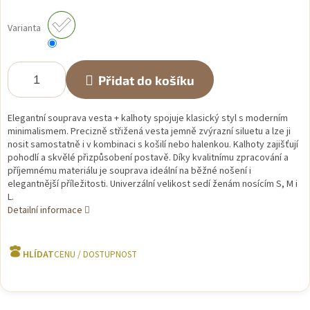
Měrná
cena:
Varianta
Přidat do košíku
Elegantní souprava vesta + kalhoty spojuje klasický styl s moderním
minimalismem. Precizně střižená vesta jemně zvýrazní siluetu a lze ji
nosit samostatně i v kombinaci s košilí nebo halenkou. Kalhoty zajišťují
pohodlí a skvělé přizpůsobení postavě. Díky kvalitnímu zpracování a
příjemnému materiálu je souprava ideální na běžné nošení i
elegantnější příležitosti. Univerzální velikost sedí ženám nosícím S, M i
L.
Detailní informace
HLÍDAT