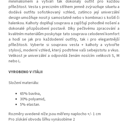
minimalismem a vytváří tak dokonalý outfit pro každou
příležitost. Vesta s precizním střihem jemně zvýrazňuje siluetu a
dodává outfitu sofistikovaný vzhled, zatímco její univerzální
design umožňuje nosit ji samostatně nebo v kombinaci s košilí či
halenkou. Kalhoty doplňují soupravu a zajišťují pohodlné nošení a
dokonalé přizpůsobení postavě. Díky pečlivému zpracování a
kvalitním materiálům poskytuje tato souprava celodenní komfort
a hodí se jak pro každodenní outfity, tak i pro elegantnější
příležitosti. Vyberte si soupravu vesta + kalhoty a vytvořte
stylový, moderní vzhled, který podtrhne vaši sebejistotu a vkus.
Velikost je univerzální a odpovídá ženám nosícím velikosti S, M
nebo L.
VYROBENO V ITÁLII
Složení materiálu:
65% bavlna,
30% polyamid,
5% elastan.
Rozměry uvedené níže jsou měřeny naplocho +/- 1 cm
Pro získání obvodu šířku vynásobíme 2