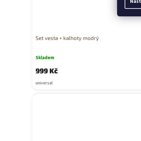
Nast
Set vesta + kalhoty modrý
Skladem
999 Kč
universal