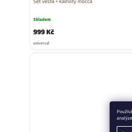
Set vesta + kalhoty mocca
Skladem
999 Kč
universal
Používá
analýze