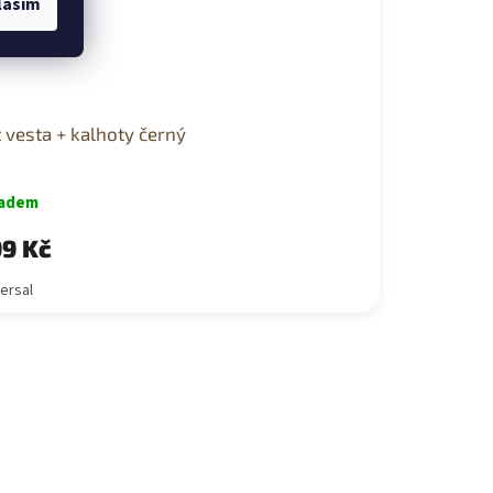
lasím
 vesta + kalhoty černý
ladem
9 Kč
ersal