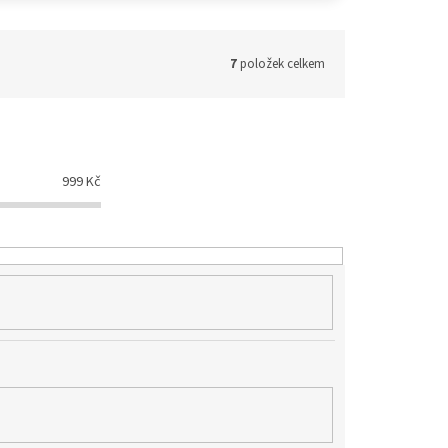
7
položek celkem
999
Kč