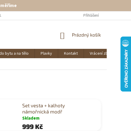
ě měříme
U
VRÁCENÍ ZBOŽÍ
KONTAKT
Přihlášení
NÁKUPNÍ
Prázdný košík
KOŠÍK
do bytu a na tělo
Plavky
Kontakt
Vrácení zboží
O 
Set vesta + kalhoty
námořnická modř
Skladem
999 Kč