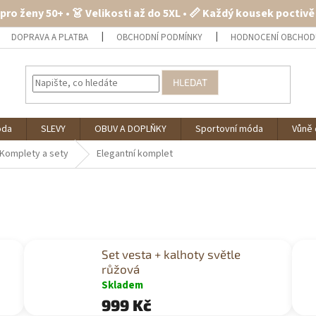
 pro ženy 50+ • 👗 Velikosti až do 5XL • 📏 Každý kousek poctiv
DOPRAVA A PLATBA
OBCHODNÍ PODMÍNKY
HODNOCENÍ OBCHOD
HLEDAT
óda
SLEVY
OBUV A DOPLŇKY
Sportovní móda
Vůně 
Komplety a sety
Elegantní komplet
Set vesta + kalhoty světle
růžová
Skladem
999 Kč