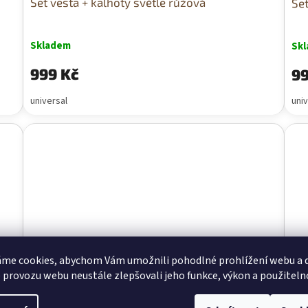
Set vesta + kalhoty světle růžová
Se
Skladem
Sk
999 Kč
99
universal
univ
me cookies, abychom Vám umožnili pohodlné prohlížení webu a d
 provozu webu neustále zlepšovali jeho funkce, výkon a použiteln