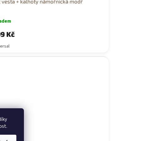
t vesta + kalhoty námořnická modř
ladem
9 Kč
ersal
íky
ost.