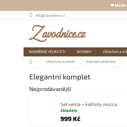
❤️ Móda
Přejít
info@zavodnice.cz
na
obsah
NADMĚRNÉ VELIKOSTI
NOVINKY
Oblečení a m
Domů
Oblečení a móda
Dámské oblečení
Elegantní komplet
Nejprodávanější
Set vesta + kalhoty mocca
Skladem
999 Kč