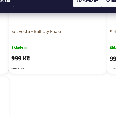
avení
Odmítnout
Souh
Set vesta + kalhoty khaki
Set
Skladem
Sk
999 Kč
99
universal
univ