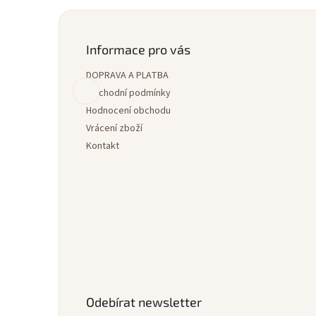
Z
á
p
Informace pro vás
a
DOPRAVA A PLATBA
t
í
Obchodní podmínky
Hodnocení obchodu
Vrácení zboží
Kontakt
Odebírat newsletter