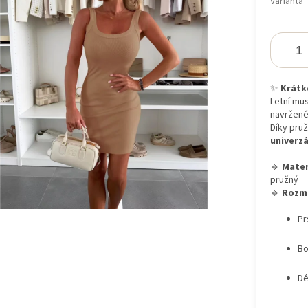
Varianta
iček.
✨
Krátk
Letní mus
navržené 
Díky pru
univerzá
🔹
Mater
pružný
🔹
Rozm
Pr
Bo
Dé