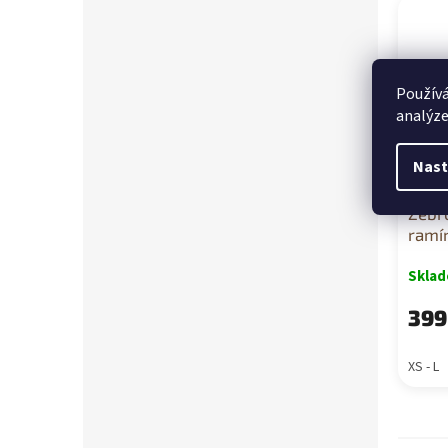
Používá
analýze
Nast
Žebr
ramí
Skla
399
XS - L