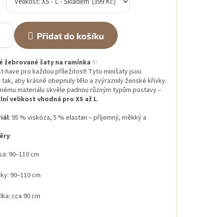
Přidat do košíku
é žebrované šaty na ramínka
✨
t-have pro každou příležitost! Tyto minišaty jsou
tak, aby krásně obepnuly tělo a zvýraznily ženské křivky.
žnému materiálu skvěle padnou různým typům postavy –
lní velikost vhodná pro XS až L
.
iál
: 95 % viskóza, 5 % elastan – příjemný, měkký a
ěry
:
sa: 90–110 cm
ky: 90–110 cm
lka: cca 90 cm