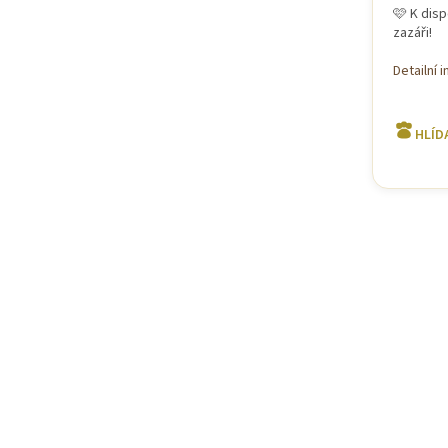
🩷 K disp
zazáři!
Detailní 
HLÍD