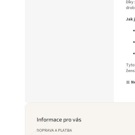
Díky
drobn
Jak 
Tyto
žens
🎀
N
Z
á
p
Informace pro vás
a
DOPRAVA A PLATBA
t