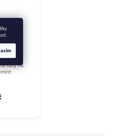
íky
ost.
lasím
né šaty na
 mint
č