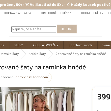
 pro ženy 50+ • 👗 Velikosti až do 5XL • 📏 Každý kousek poctiv
DOPRAVA A PLATBA
OBCHODNÍ PODMÍNKY
HODNOCENÍ OBCHOD
HLEDAT
óda
SLEVY
OBUV A DOPLŇKY
Sportovní móda
Vůně 
Dámské šaty
Krátké šaty
Žebrované šaty na ramínka hnědé
rované šaty na ramínka hnědé
odnoceno
Podrobnosti hodnocení
rné
cení
ktu
399
Měrná
cena: