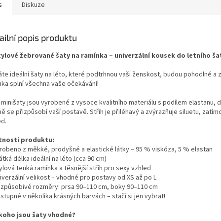
s
Diskuze
ailní popis produktu
tylové žebrované šaty na ramínka – univerzální kousek do letního ša
áte ideální šaty na léto, které podtrhnou vaši ženskost, budou pohodlné a
nka splní všechna vaše očekávání!
 minišaty jsou vyrobené z vysoce kvalitního materiálu s podílem elastanu, 
ně se přizpůsobí vaší postavě. Střih je přiléhavý a zvýrazňuje siluetu, za
ed.
tnosti produktu:
robeno z měkké, prodyšné a elastické látky – 95 % viskóza, 5 % elastan
tká délka ideální na léto (cca 90 cm)
lová tenká ramínka a těsnější střih pro sexy vzhled
iverzální velikost – vhodné pro postavy od XS až po L
izpůsobivé rozměry: prsa 90–110 cm, boky 90–110 cm
tupné v několika krásných barvách – stačí si jen vybrat!
koho jsou šaty vhodné?