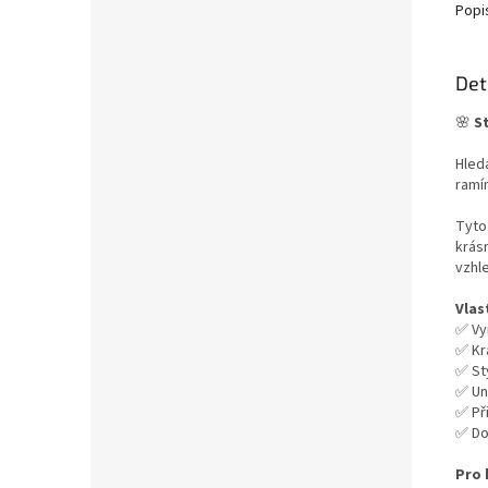
Popi
Det
🌸
S
Hled
ramí
Tyto
krás
vzhl
Vlas
✅ Vy
✅ Krá
✅ Sty
✅ Un
✅ Př
✅ Dos
Pro 