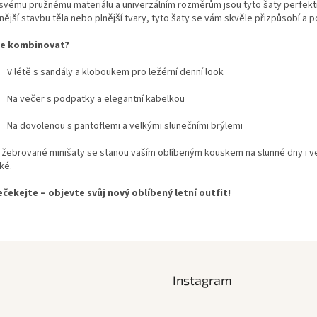
 svému pružnému materiálu a univerzálním rozměrům jsou tyto šaty perfekt
ější stavbu těla nebo plnější tvary, tyto šaty se vám skvěle přizpůsobí a p
je kombinovat?
V létě s sandály a kloboukem pro ležérní denní look
Na večer s podpatky a elegantní kabelkou
Na dovolenou s pantoflemi a velkými slunečními brýlemi
 žebrované minišaty se stanou vaším oblíbeným kouskem na slunné dny i ve
ké.
ečekejte – objevte svůj nový oblíbený letní outfit!
Instagram