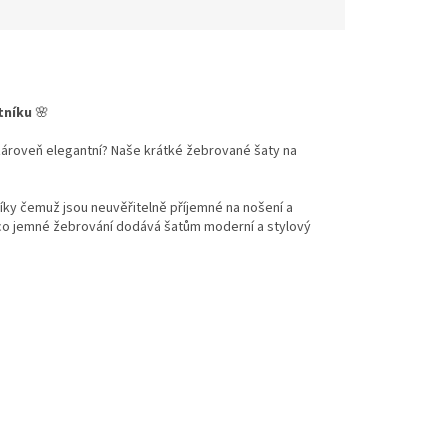
tníku
🌸
 zároveň elegantní? Naše krátké žebrované šaty na
díky čemuž jsou neuvěřitelně příjemné na nošení a
tímco jemné žebrování dodává šatům moderní a stylový