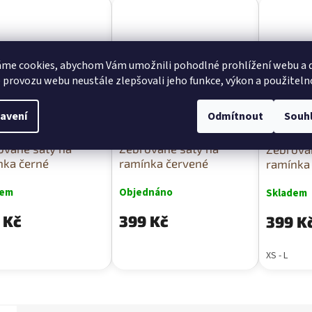
me cookies, abychom Vám umožnili pohodlné prohlížení webu a d
 provozu webu neustále zlepšovali jeho funkce, výkon a použiteln
avení
Odmítnout
Souh
ované šaty na
Žebrované šaty na
Žebrova
nka černé
ramínka červené
ramínka
dem
Objednáno
Skladem
 Kč
399 Kč
399 K
XS - L