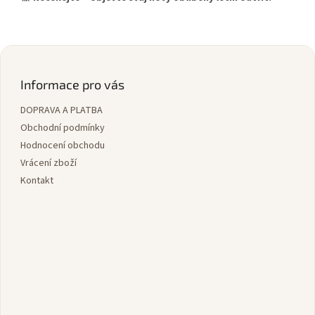
Z
á
p
Informace pro vás
a
DOPRAVA A PLATBA
t
í
Obchodní podmínky
Hodnocení obchodu
Vrácení zboží
Kontakt