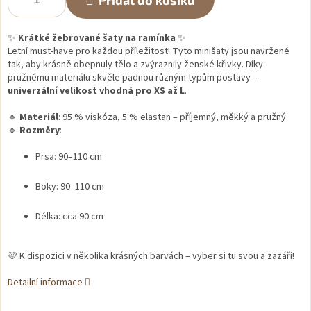
Přidat do košíku
✨
Krátké žebrované šaty na ramínka
✨
Letní must-have pro každou příležitost! Tyto minišaty jsou navržené
tak, aby krásně obepnuly tělo a zvýraznily ženské křivky. Díky
pružnému materiálu skvěle padnou různým typům postavy –
univerzální velikost vhodná pro XS až L
.
🔹
Materiál
: 95 % viskóza, 5 % elastan – příjemný, měkký a pružný
🔹
Rozměry
:
Prsa: 90–110 cm
Boky: 90–110 cm
Délka: cca 90 cm
🩷 K dispozici v několika krásných barvách – vyber si tu svou a zazáři!
Detailní informace