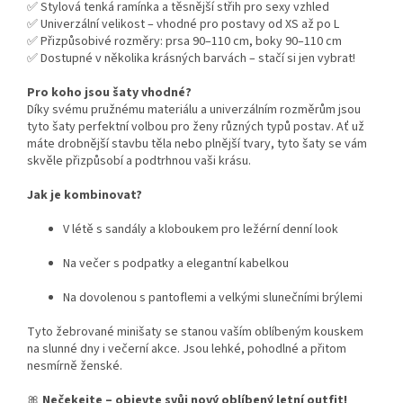
✅ Stylová tenká ramínka a těsnější střih pro sexy vzhled
✅ Univerzální velikost – vhodné pro postavy od XS až po L
✅ Přizpůsobivé rozměry: prsa 90–110 cm, boky 90–110 cm
✅ Dostupné v několika krásných barvách – stačí si jen vybrat!
Pro koho jsou šaty vhodné?
Díky svému pružnému materiálu a univerzálním rozměrům jsou
tyto šaty perfektní volbou pro ženy různých typů postav. Ať už
máte drobnější stavbu těla nebo plnější tvary, tyto šaty se vám
skvěle přizpůsobí a podtrhnou vaši krásu.
Jak je kombinovat?
V létě s sandály a kloboukem pro ležérní denní look
Na večer s podpatky a elegantní kabelkou
Na dovolenou s pantoflemi a velkými slunečními brýlemi
Tyto žebrované minišaty se stanou vaším oblíbeným kouskem
na slunné dny i večerní akce. Jsou lehké, pohodlné a přitom
nesmírně ženské.
🎀
Nečekejte – objevte svůj nový oblíbený letní outfit!