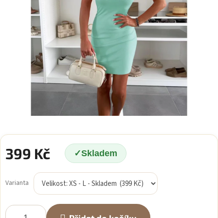
399 Kč
Skladem
Měrná
cena:
Varianta