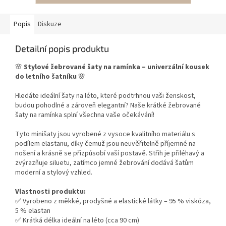
Popis
Diskuze
Detailní popis produktu
🌸
Stylové žebrované šaty na ramínka – univerzální kousek
do letního šatníku
🌸
Hledáte ideální šaty na léto, které podtrhnou vaši ženskost,
budou pohodlné a zároveň elegantní? Naše krátké žebrované
šaty na ramínka splní všechna vaše očekávání!
Tyto minišaty jsou vyrobené z vysoce kvalitního materiálu s
podílem elastanu, díky čemuž jsou neuvěřitelně příjemné na
nošení a krásně se přizpůsobí vaší postavě. Střih je přiléhavý a
zvýrazňuje siluetu, zatímco jemné žebrování dodává šatům
moderní a stylový vzhled.
Vlastnosti produktu:
✅ Vyrobeno z měkké, prodyšné a elastické látky – 95 % viskóza,
5 % elastan
✅ Krátká délka ideální na léto (cca 90 cm)