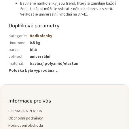
Bavlněné nadkolenky jsou trend, který si zamiluje každá
žena. U nás si můžete vybrat z několika barev a vzorů.
Velikost je univerzální, vhodná na 37-41.
Doplňkové parametry
Kategorie
:
Nadkolenky
Hmotnost
:
0.5 kg
barva
:
bílá
velikost
:
univerzální
materiál
:
bavlna/ polyamid/elastan
Položka byla vyprodána…
Z
á
p
Informace pro vás
a
DOPRAVA A PLATBA
t
í
Obchodní podmínky
Hodnocení obchodu