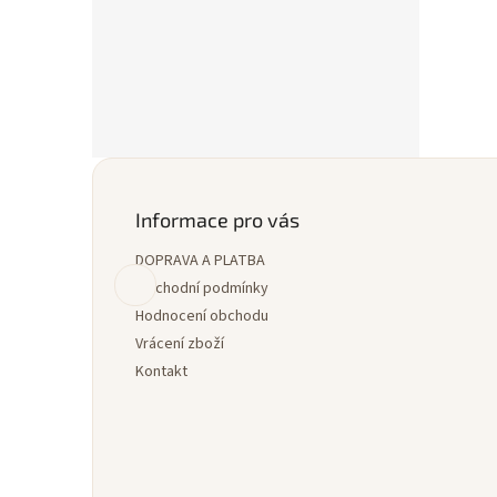
Z
á
p
Informace pro vás
a
DOPRAVA A PLATBA
t
í
Obchodní podmínky
Hodnocení obchodu
Vrácení zboží
Kontakt