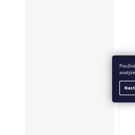
Používá
Souvi
analýze
Nast