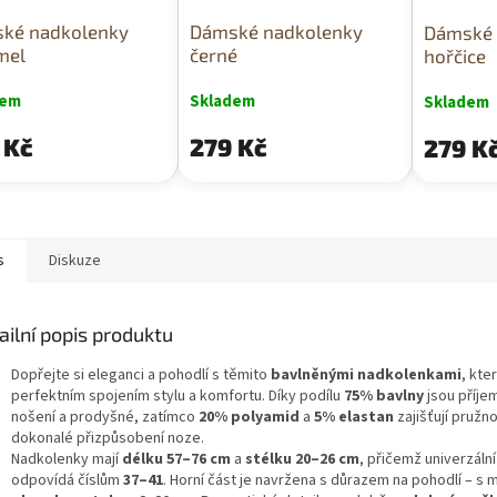
ké nadkolenky
Dámské nadkolenky
Dámské 
mel
černé
hořčice
dem
Skladem
Skladem
 Kč
279 Kč
279 K
s
Diskuze
ailní popis produktu
Dopřejte si eleganci a pohodlí s těmito
bavlněnými nadkolenkami
, kte
perfektním spojením stylu a komfortu. Díky podílu
75% bavlny
jsou příje
nošení a prodyšné, zatímco
20% polyamid
a
5% elastan
zajišťují pružno
dokonalé přizpůsobení noze.
Nadkolenky mají
délku 57–76 cm
a
stélku 20–26 cm
, přičemž univerzální
odpovídá číslům
37–41
. Horní část je navržena s důrazem na pohodlí – s 