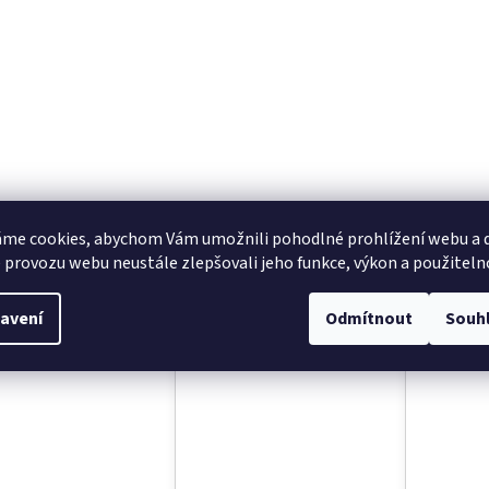
me cookies, abychom Vám umožnili pohodlné prohlížení webu a d
sející produkty
 provozu webu neustále zlepšovali jeho funkce, výkon a použiteln
avení
Odmítnout
Souh