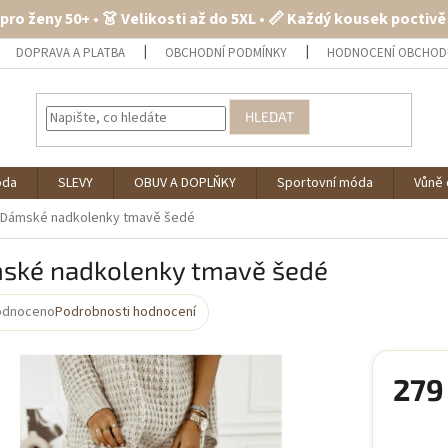
 pro ženy 50+ • 👗 Velikosti až do 5XL • 📏 Každý kousek poctiv
DOPRAVA A PLATBA
OBCHODNÍ PODMÍNKY
HODNOCENÍ OBCHOD
HLEDAT
óda
SLEVY
OBUV A DOPLŇKY
Sportovní móda
Vůně 
Dámské nadkolenky tmavě šedé
ské nadkolenky tmavě šedé
odnoceno
Podrobnosti hodnocení
rné
cení
ktu
279
Měrná
cena: