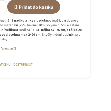
Přidat do košíku
bavlněné nadkolenky
s ozdobnou mašlí, vyrobené z
ho materiálu (75% bavlna, 20% polyamid, 5% elastan).
lní velikost
sedí na 37–41.
Délka 57–76 cm
,
stélka 20–
bvod stehna max 2×20 cm
. Skvělý módní doplněk pro
í dny.
informace
AT