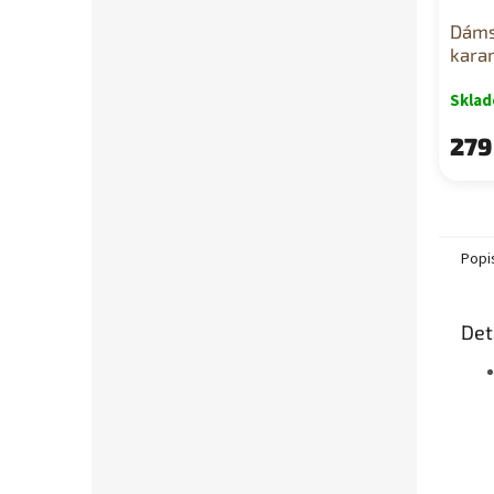
Dáms
kara
Skla
279
Popi
Det