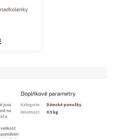
nadkolenky
č
Doplňkové parametry
ré jsou
Kategorie
:
Dámské ponožky
mné na
Hmotnost
:
0.5 kg
st a
 velikost
maximálním