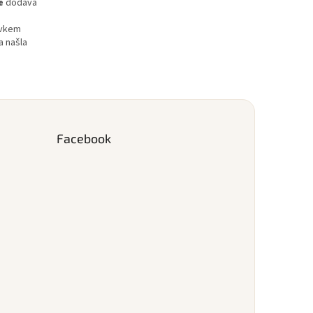
e
dodává
rvkem
a našla
Facebook