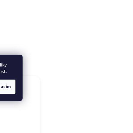
íky
ost.
lasím