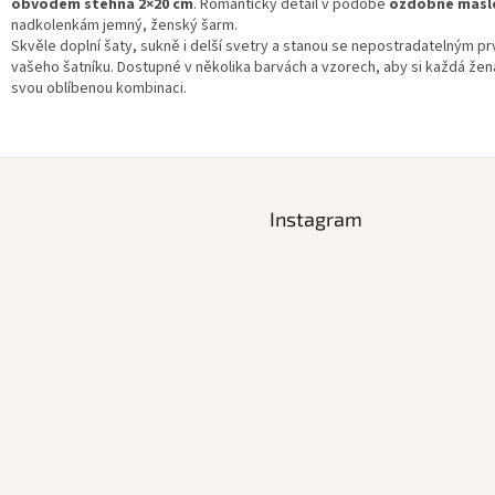
obvodem stehna 2×20 cm
. Romantický detail v podobě
ozdobné mašl
nadkolenkám jemný, ženský šarm.
Skvěle doplní šaty, sukně i delší svetry a stanou se nepostradatelným p
vašeho šatníku. Dostupné v několika barvách a vzorech, aby si každá žen
svou oblíbenou kombinaci.
Instagram