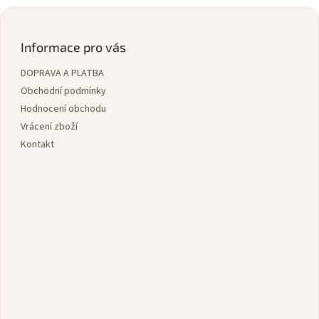
Z
á
p
Informace pro vás
a
DOPRAVA A PLATBA
t
í
Obchodní podmínky
Hodnocení obchodu
Vrácení zboží
Kontakt