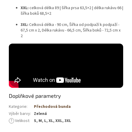
XXL:
celková délka 89 | šířka prsa 63,5×2 | délka rukávu 66 |
šířka boků 68,5×2
3XL:
Celková délka - 90 cm, Šířka od podpaží k podpaží -
67,5 cm x 2, Délka rukávu - 66,5 cm, Šířka boků - 72,5 cm x
2
Doplňkové parametry
Kategorie
:
Přechodová bunda
Výběr barvy
:
Zelená
?
Velikost
:
S, M, L, XL, XXL, 3XL