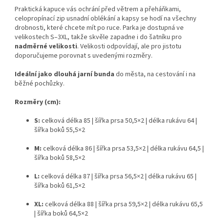
Praktická kapuce vás ochrání před větrem a přeháňkami,
celopropínací zip usnadní oblékání a kapsy se hodí na všechny
drobnosti, které chcete mít po ruce. Parka je dostupná ve
velikostech S–3XL, takže skvěle zapadne i do šatníku pro
nadměrné velikosti
. Velikosti odpovídají, ale pro jistotu
doporučujeme porovnat s uvedenými rozměry.
Ideální jako dlouhá jarní bunda
do města, na cestování i na
běžné pochůzky.
Rozměry (cm):
S:
celková délka 85 | šířka prsa 50,5×2 | délka rukávu 64 |
šířka boků 55,5×2
M:
celková délka 86 | šířka prsa 53,5×2 | délka rukávu 64,5 |
šířka boků 58,5×2
L:
celková délka 87 | šířka prsa 56,5×2 | délka rukávu 65 |
šířka boků 61,5×2
XL:
celková délka 88 | šířka prsa 59,5×2 | délka rukávu 65,5
| šířka boků 64,5×2