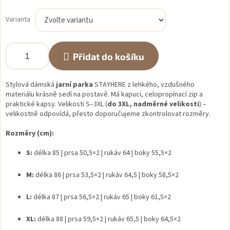
Měrná
cena:
Varianta
Přidat do košíku
Stylová dámská
jarní parka
STAYHERE
z lehkého, vzdušného
materiálu krásně sedí na postavě. Má kapuci, celopropínací zip a
praktické kapsy. Velikosti S–3XL (
do 3XL, nadměrné velikosti
) –
velikostně odpovídá, přesto doporučujeme zkontrolovat rozměry.
Rozměry (cm):
S:
délka 85 | prsa 50,5×2 | rukáv 64 | boky 55,5×2
M:
délka 86 | prsa 53,5×2 | rukáv 64,5 | boky 58,5×2
L:
délka 87 | prsa 56,5×2 | rukáv 65 | boky 61,5×2
XL:
délka 88 | prsa 59,5×2 | rukáv 65,5 | boky 64,5×2