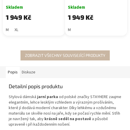
Skladem
Skladem
1 949 Kč
1 949 Kč
M
XL
M
ZOBRAZIT VŠECHNY SOUVISEJÍCÍ PRODUKTY
Popis
Diskuze
Detailní popis produktu
Stylová dámská
jarní parka
od polské značky
STAYHERE
zaujme
elegantním, lehce lesklým vzhledem a výrazným prošíváním,
které jí dodává moderní charakter. Díky lehkému a vzdušnému
materiálu se skvěle nosí na jaře, kdy se počasí rychle mění. Střih
je navržený tak, aby
krásně seděl na postavě
a působil
upraveně i při každodenním nošení.