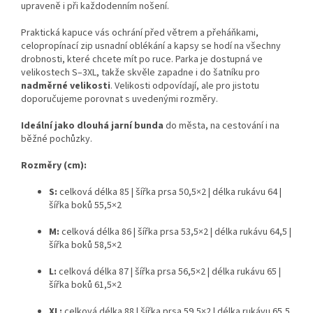
upraveně i při každodenním nošení.
Praktická kapuce vás ochrání před větrem a přeháňkami,
celopropínací zip usnadní oblékání a kapsy se hodí na všechny
drobnosti, které chcete mít po ruce. Parka je dostupná ve
velikostech S–3XL, takže skvěle zapadne i do šatníku pro
nadměrné velikosti
. Velikosti odpovídají, ale pro jistotu
doporučujeme porovnat s uvedenými rozměry.
Ideální jako dlouhá jarní bunda
do města, na cestování i na
běžné pochůzky.
Rozměry (cm):
S:
celková délka 85 | šířka prsa 50,5×2 | délka rukávu 64 |
šířka boků 55,5×2
M:
celková délka 86 | šířka prsa 53,5×2 | délka rukávu 64,5 |
šířka boků 58,5×2
L:
celková délka 87 | šířka prsa 56,5×2 | délka rukávu 65 |
šířka boků 61,5×2
XL:
celková délka 88 | šířka prsa 59,5×2 | délka rukávu 65,5