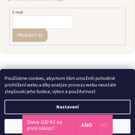
E-mail
PŘIHLÁSIT SE
Používáme cookies, abychom Vám umožnili pohodlné
prohlížení webu a díky analýze provozu webu neustále
zlepšovali jeho funkce, výkon a použitelnost.
Vytvořil Shoptet
Nastavení
Copyright 2026
zavodnice.cz
. Všechna práva vyhrazena.
Upravit
Sleva 100 Kč na
💎 Staňte se členkou našeho VIP klubu! Registrujte se, sčítáme vám
ANO
NE
Odmítnout
Souhlasím
nastavení cookies
první nákup?
nákupy a rozdáváme slevy až 10 %.
Více info zde