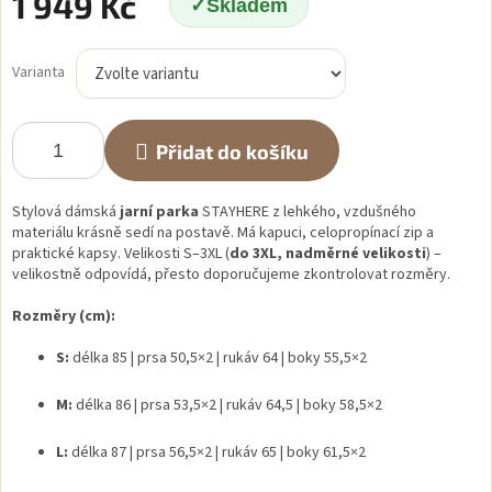
1 949 Kč
Skladem
Měrná
cena:
Varianta
Přidat do košíku
Stylová dámská
jarní parka
STAYHERE
z lehkého, vzdušného
materiálu krásně sedí na postavě. Má kapuci, celopropínací zip a
praktické kapsy. Velikosti S–3XL (
do 3XL, nadměrné velikosti
) –
velikostně odpovídá, přesto doporučujeme zkontrolovat rozměry.
Rozměry (cm):
S:
délka 85 | prsa 50,5×2 | rukáv 64 | boky 55,5×2
M:
délka 86 | prsa 53,5×2 | rukáv 64,5 | boky 58,5×2
L:
délka 87 | prsa 56,5×2 | rukáv 65 | boky 61,5×2