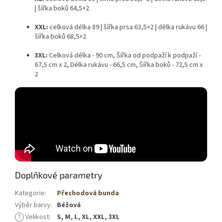
| šířka boků 64,5×2
XXL:
celková délka 89 | šířka prsa 63,5×2 | délka rukávu 66 |
šířka boků 68,5×2
3XL:
Celková délka - 90 cm, Šířka od podpaží k podpaží -
67,5 cm x 2, Délka rukávu - 66,5 cm, Šířka boků - 72,5 cm x
2
Doplňkové parametry
Kategorie
:
Přechodová bunda
Výběr barvy
:
Béžová
?
Velikost
:
S, M, L, XL, XXL, 3XL