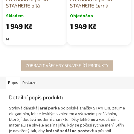
STAYHERE bílá
STAYHERE černá
Skladem
Objednáno
1 949 Kč
1 949 Kč
M
ZOBRAZIT VŠECHNY SOUVISEJÍCÍ PRODUKTY
Popis
Diskuze
Detailní popis produktu
Stylová dámská
jarní parka
od polské značky
STAYHERE
zaujme
elegantním, lehce lesklým vzhledem a výrazným prošíváním,
které jí dodává moderní charakter. Díky lehkému a vzdušnému
materiálu se skvěle nosí na jaře, kdy se počasí rychle mění. Střih
je navržený tak, aby
krásně seděl na postavě
a působil