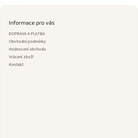
Z
á
p
Informace pro vás
a
DOPRAVA A PLATBA
t
í
Obchodní podmínky
Hodnocení obchodu
Vrácení zboží
Kontakt