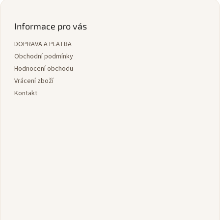
Z
á
p
Informace pro vás
a
DOPRAVA A PLATBA
t
í
Obchodní podmínky
Hodnocení obchodu
Vrácení zboží
Kontakt