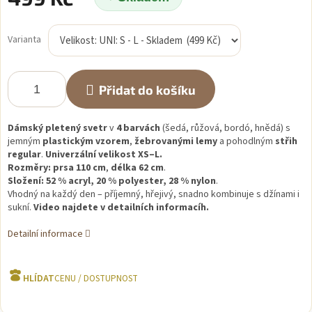
Měrná
cena:
Varianta
Přidat do košíku
Dámský pletený svetr
v
4 barvách
(šedá, růžová, bordó, hnědá) s
jemným
plastickým vzorem
,
žebrovanými lemy
a pohodlným
střih
regular
.
Univerzální velikost XS–L.
Rozměry:
prsa 110 cm
,
délka 62 cm
.
Složení:
52 % acryl, 20 % polyester, 28 % nylon
.
Vhodný na každý den – příjemný, hřejivý, snadno kombinuje s džínami i
sukní.
Video najdete v detailních informacíh.
Detailní informace
HLÍDAT