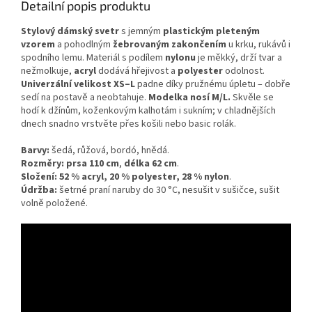
Detailní popis produktu
Stylový dámský svetr
s jemným
plastickým pleteným
vzorem
a pohodlným
žebrovaným zakončením
u krku, rukávů i
spodního lemu. Materiál s podílem
nylonu
je měkký, drží tvar a
nežmolkuje,
acryl
dodává hřejivost a
polyester
odolnost.
Univerzální velikost XS–L
padne díky pružnému úpletu – dobře
sedí na postavě a neobtahuje.
Modelka nosí M/L.
Skvěle se
hodí k džínům, koženkovým kalhotám i sukním; v chladnějších
dnech snadno vrstvěte přes košili nebo basic rolák.
Barvy:
šedá, růžová, bordó, hnědá.
Rozměry:
prsa 110 cm
,
délka 62 cm
.
Složení:
52 % acryl, 20 % polyester, 28 % nylon
.
Údržba:
šetrné praní naruby do 30 °C, nesušit v sušičce, sušit
volně položené.