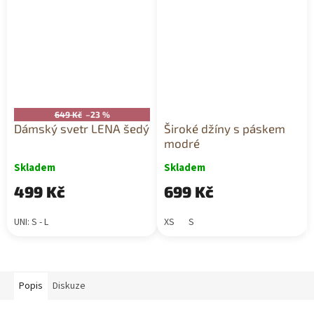
649 Kč
–23 %
Dámský svetr LENA šedý
Široké džíny s páskem
modré
Skladem
Skladem
499 Kč
699 Kč
UNI: S - L
XS
S
Popis
Diskuze