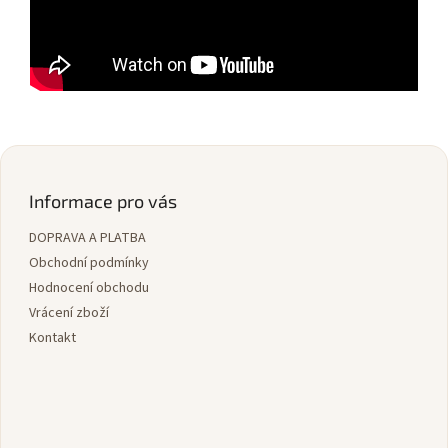
Z
á
p
Informace pro vás
a
DOPRAVA A PLATBA
t
í
Obchodní podmínky
Hodnocení obchodu
Vrácení zboží
Kontakt