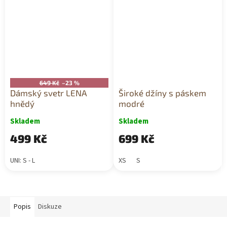
649 Kč
–23 %
Dámský svetr LENA
Široké džíny s páskem
hnědý
modré
Skladem
Skladem
499 Kč
699 Kč
UNI: S - L
XS
S
Popis
Diskuze