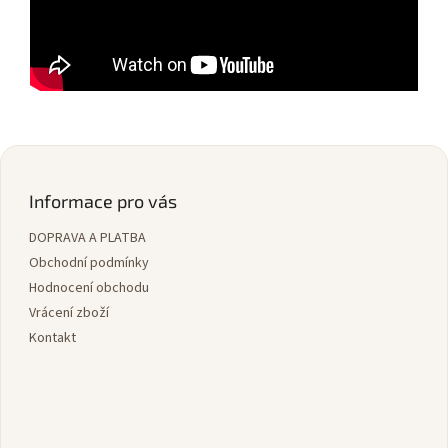
Z
á
p
Informace pro vás
a
DOPRAVA A PLATBA
t
í
Obchodní podmínky
Hodnocení obchodu
Vrácení zboží
Kontakt