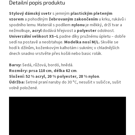
Detailní popis produktu
Stylový dámský svetr
s jemným
plastickým pleteným
vzorem
a pohodlným
žebrovaným zakončením
u krku, rukávů i
spodního lemu. Materiál s podílem
nylonu
je měkký, drží tvar a
nežmolkuje,
acryl
dodává hřejivost a
polyester
odolnost.
Univerzální velikost XS–L
padne díky pružnému úpletu – dobře
sedí na postavě a neobtahuje.
Modelka nosí M/L.
Skvěle se
hodí k džínům, koženkovým kalhotám i sukním; v chladnějších
dnech snadno vrstvěte přes košili nebo basic rolák.
Barvy:
šedá, růžová, bordó, hnědá.
Rozměry:
prsa 110 cm
,
délka 62 cm
.
Složení:
52 % acryl, 20 % polyester, 28 % nylon
.
Údržba:
šetrné praní naruby do 30 °C, nesušit v sušičce, sušit
volně položené.