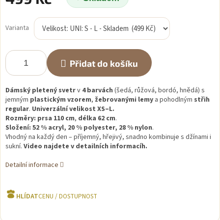
Měrná
cena:
Varianta
Přidat do košíku
Dámský pletený svetr
v
4 barvách
(šedá, růžová, bordó, hnědá) s
jemným
plastickým vzorem
,
žebrovanými lemy
a pohodlným
střih
regular
.
Univerzální velikost XS–L.
Rozměry:
prsa 110 cm
,
délka 62 cm
.
Složení:
52 % acryl, 20 % polyester, 28 % nylon
.
Vhodný na každý den – příjemný, hřejivý, snadno kombinuje s džínami i
sukní.
Video najdete v detailních informacíh.
Detailní informace
HLÍDAT