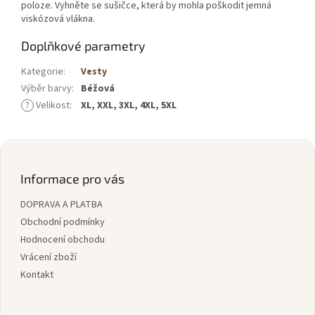
poloze. Vyhněte se sušičce, která by mohla poškodit jemná
viskózová vlákna.
Doplňkové parametry
Kategorie
:
Vesty
Výběr barvy
:
Béžová
?
Velikost
:
XL, XXL, 3XL, 4XL, 5XL
Z
á
p
Informace pro vás
a
DOPRAVA A PLATBA
t
í
Obchodní podmínky
Hodnocení obchodu
Vrácení zboží
Kontakt