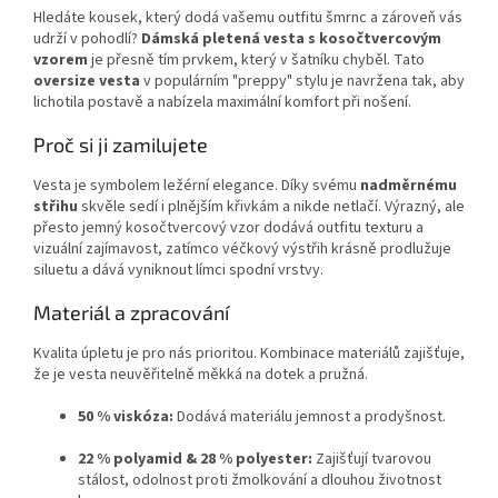
Hledáte kousek, který dodá vašemu outfitu šmrnc a zároveň vás
udrží v pohodlí?
Dámská pletená vesta s kosočtvercovým
vzorem
je přesně tím prvkem, který v šatníku chyběl. Tato
oversize vesta
v populárním "preppy" stylu je navržena tak, aby
lichotila postavě a nabízela maximální komfort při nošení.
Proč si ji zamilujete
Vesta je symbolem ležérní elegance. Díky svému
nadměrnému
střihu
skvěle sedí i plnějším křivkám a nikde netlačí. Výrazný, ale
přesto jemný kosočtvercový vzor dodává outfitu texturu a
vizuální zajímavost, zatímco véčkový výstřih krásně prodlužuje
siluetu a dává vyniknout límci spodní vrstvy.
Materiál a zpracování
Kvalita úpletu je pro nás prioritou. Kombinace materiálů zajišťuje,
že je vesta neuvěřitelně měkká na dotek a pružná.
50 % viskóza:
Dodává materiálu jemnost a prodyšnost.
22 % polyamid & 28 % polyester:
Zajišťují tvarovou
stálost, odolnost proti žmolkování a dlouhou životnost