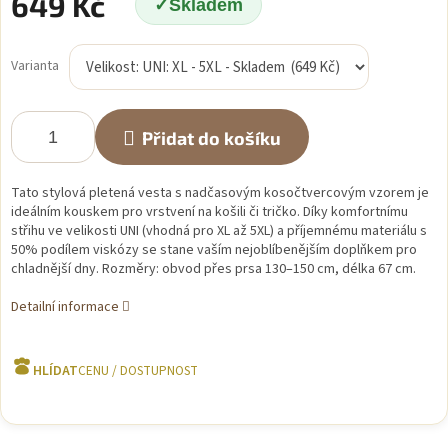
649 Kč
Skladem
Měrná
cena:
Varianta
Přidat do košíku
Tato stylová pletená vesta s nadčasovým kosočtvercovým vzorem je
ideálním kouskem pro vrstvení na košili či tričko. Díky komfortnímu
střihu ve velikosti UNI (vhodná pro XL až 5XL) a příjemnému materiálu s
50% podílem viskózy se stane vaším nejoblíbenějším doplňkem pro
chladnější dny. Rozměry: obvod přes prsa 130–150 cm, délka 67 cm.
Detailní informace
HLÍDAT