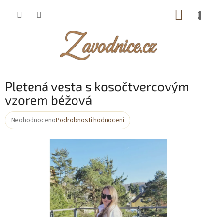
Přejít
NÁKUP
na
obsah
KOŠÍK
Pletená vesta s kosočtvercovým
vzorem béžová
Neohodnoceno
Podrobnosti hodnocení
Průměrné
hodnocení
produktu
je
0,0
z
5
hvězdiček.