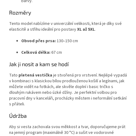
barvy.
Rozměry
Tento model nabízíme v univerzální velikosti, která je díky své
elasticitě a střihu ideální pro postavy
XL až 5XL
.
Obvod přes prsa:
130–150 cm
Celková délka:
67 cm
Jak ji nosit a kam se hodí
Tato
pletená vestička
je stvořená pro vrstvení. Nejlépé vypadá
v kombinaci s klasickou bílou prodlouženou košilí a legínami, jak
můžete vidět na fotkách, ale skvěle doplní i basic tričko s
dlouhým rukávem nebo úzké džíny. Je perfektní volbou pro
pracovní dny v kanceláři, procházky městem i neformální setkání
s přáteli.
Údržba
Aby si vesta zachovala svou měkkost a tvar, doporučujeme prát
na jemný program (maximálně 30 °C) a sušit ve vodorovné