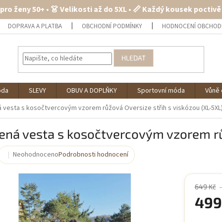
 pro ženy 50+ • 👗 Velikosti až do 5XL • 📏 Každý kousek poctiv
DOPRAVA A PLATBA
OBCHODNÍ PODMÍNKY
HODNOCENÍ OBCHOD
HLEDAT
óda
SLEVY
OBUV A DOPLŇKY
Sportovní móda
Vůně 
á vesta s kosočtvercovým vzorem růžová
Oversize střih s viskózou (XL-5XL
tená vesta s kosočtvercovým vzorem 
Neohodnoceno
Podrobnosti hodnocení
Průměrné
hodnocení
produktu
je
649 Kč
0,0
499
z
5
Měrná