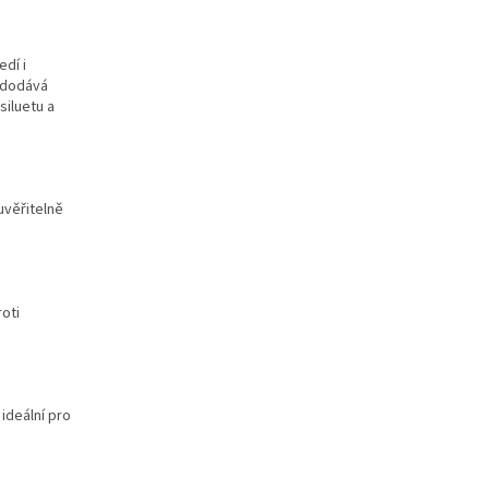
dí i
r dodává
siluetu a
uvěřitelně
roti
 ideální pro