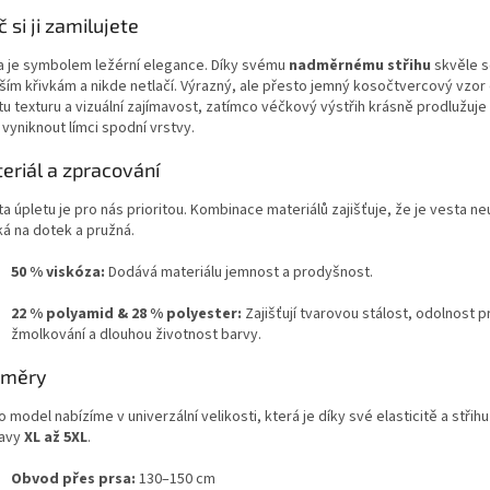
 si ji zamilujete
a je symbolem ležérní elegance. Díky svému
nadměrnému střihu
skvěle se
jším křivkám a nikde netlačí. Výrazný, ale přesto jemný kosočtvercový vzo
tu texturu a vizuální zajímavost, zatímco véčkový výstřih krásně prodlužuje 
vyniknout límci spodní vrstvy.
eriál a zpracování
ta úpletu je pro nás prioritou. Kombinace materiálů zajišťuje, že je vesta ne
á na dotek a pružná.
50 % viskóza:
Dodává materiálu jemnost a prodyšnost.
22 % polyamid & 28 % polyester:
Zajišťují tvarovou stálost, odolnost p
žmolkování a dlouhou životnost barvy.
změry
 model nabízíme v univerzální velikosti, která je díky své elasticitě a střihu
avy
XL až 5XL
.
Obvod přes prsa:
130–150 cm