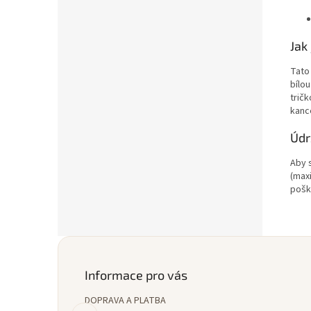
Jak
Tat
bílou
trič
kance
Údr
Aby 
(max
pošk
Z
á
p
Informace pro vás
a
DOPRAVA A PLATBA
t