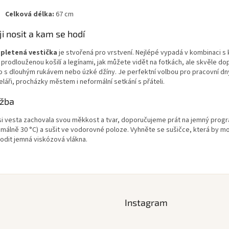
Celková délka:
67 cm
 ji nosit a kam se hodí
o
pletená vestička
je stvořená pro vrstvení. Nejlépé vypadá v kombinaci s 
 prodlouženou košilí a legínami, jak můžete vidět na fotkách, ale skvěle dopl
ko s dlouhým rukávem nebo úzké džíny. Je perfektní volbou pro pracovní dn
láři, procházky městem i neformální setkání s přáteli.
žba
si vesta zachovala svou měkkost a tvar, doporučujeme prát na jemný prog
imálně 30 °C) a sušit ve vodorovné poloze. Vyhněte se sušičce, která by m
odit jemná viskózová vlákna.
Instagram