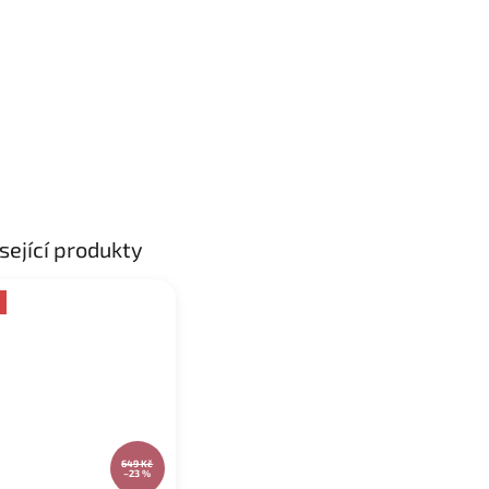
sející produkty
649 Kč
–23 %