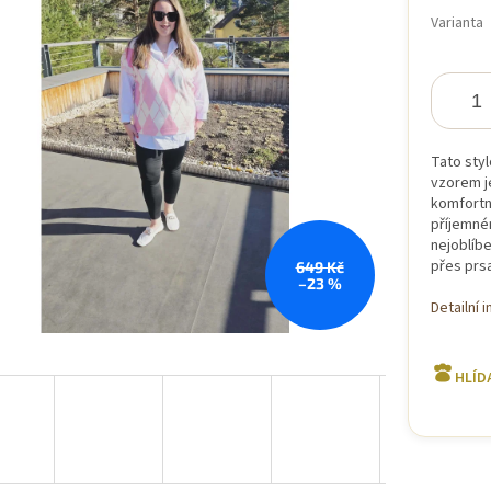
hvězdiček.
cena:
Varianta
Tato sty
vzorem je
komfortní
příjemné
nejoblíb
přes prs
649 Kč
–23 %
Detailní 
HLÍD