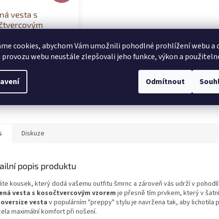
ná vesta s
čtvercovým
em béžová
dem
me cookies, abychom Vám umožnili pohodlné prohlížení webu a d
 provozu webu neustále zlepšovali jeho funkce, výkon a použiteln
 Kč
avení
Odmítnout
Souh
 - 5XL
s
Diskuze
ailní popis produktu
áte kousek, který dodá vašemu outfitu šmrnc a zároveň vás udrží v pohodl
ená vesta s kosočtvercovým vzorem
je přesně tím prvkem, který v šatn
o
oversize vesta
v populárním "preppy" stylu je navržena tak, aby lichotila 
ela maximální komfort při nošení.