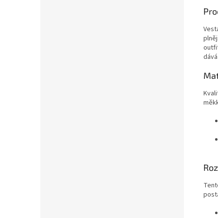
Proč
Vest
plně
outfi
dává 
Mat
Kvali
měkk
Ro
Tento
post