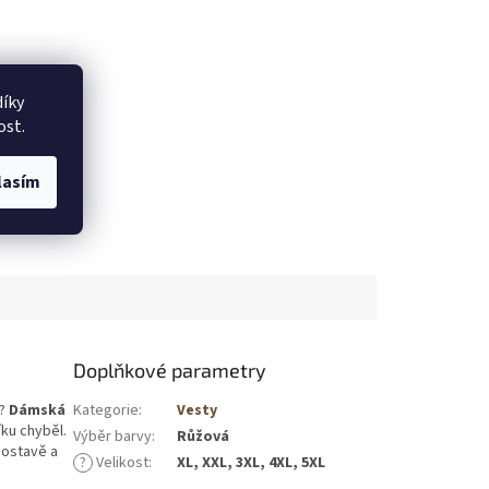
íky
ost.
lasím
Doplňkové parametry
í?
Dámská
Kategorie
:
Vesty
íku chyběl.
Výběr barvy
:
Růžová
postavě a
?
Velikost
:
XL, XXL, 3XL, 4XL, 5XL