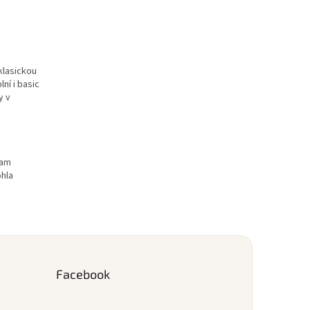
klasickou
ní i basic
y v
ram
ohla
Facebook