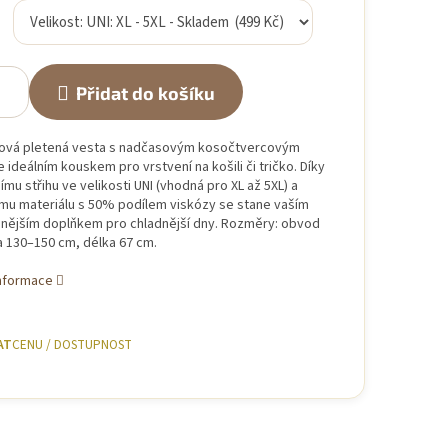
Přidat do košíku
lová pletená vesta s nadčasovým kosočtvercovým
 ideálním kouskem pro vrstvení na košili či tričko. Díky
mu střihu ve velikosti UNI (vhodná pro XL až 5XL) a
mu materiálu s 50% podílem viskózy se stane vaším
enějším doplňkem pro chladnější dny. Rozměry: obvod
a 130–150 cm, délka 67 cm.
informace
AT