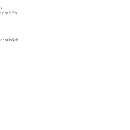
 a
m prošitím
ednotlivých