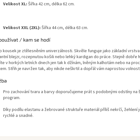
Velikost XL:
Šířka 42 cm, délka 62 cm
.
Velikost XXL (2XL):
Šířka 44 cm, délka 63 cm
.
používat / kam se hodí
o kousek je ztělesněním univerzálnosti. Skvěle funguje jako základní vrstv
ntní blejzr, rozepnutou košili nebo lehký kardigan do práce. Stejně dobře 
íte v horkých letních dnech jen tak k džínám, lněným kalhotám nebo na pro
em. Střih je navržen tak, aby nikde neškrtil a dopřál vám naprostou volnos
žba
Pro zachování tvaru a barvy doporučujeme prát s podobnými odstíny na 
program.
Díky podílu elastanu a žebrované struktuře materiál příliš nekrčí, žehlení j
rychlé a snadné.