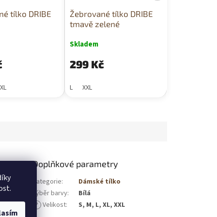
é tílko DRIBE
Žebrované tílko DRIBE
tmavě zelené
Skladem
č
299 Kč
XL
L
XXL
Doplňkové parametry
íky
ně
Kategorie
:
Dámské tílko
ost.
o navrženo
Výběr barvy
:
Bílá
dní kousek
?
Velikost
:
S, M, L, XL, XXL
nezklame.
lasím