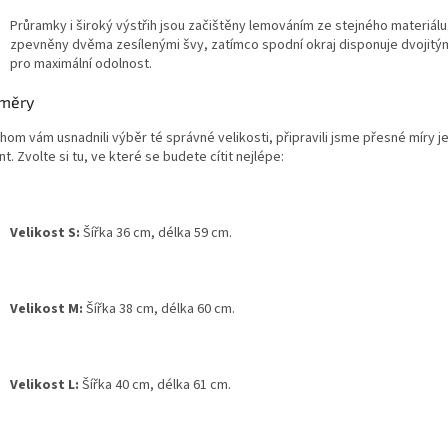
Průramky i široký výstřih jsou začištěny lemováním ze stejného materiálu
zpevněny dvěma zesílenými švy, zatímco spodní okraj disponuje dvojitý
pro maximální odolnost
.
měry
hom vám usnadnili výběr té správné velikosti, připravili jsme přesné míry j
nt
. Zvolte si tu, ve které se budete cítit nejlépe:
Velikost S:
Šířka 36 cm, délka 59 cm
.
Velikost M:
Šířka 38 cm, délka 60 cm
.
Velikost L:
Šířka 40 cm, délka 61 cm
.