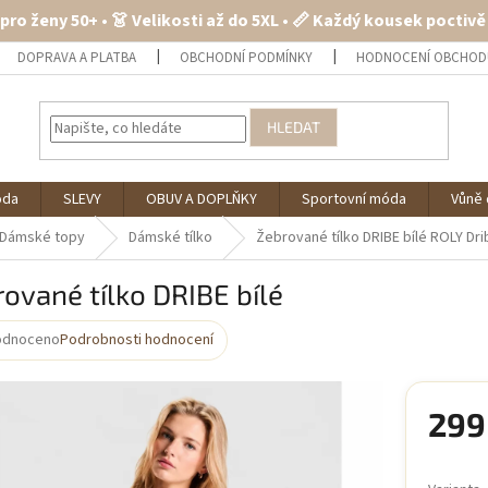
 pro ženy 50+ • 👗 Velikosti až do 5XL • 📏 Každý kousek poctiv
DOPRAVA A PLATBA
OBCHODNÍ PODMÍNKY
HODNOCENÍ OBCHOD
HLEDAT
óda
SLEVY
OBUV A DOPLŇKY
Sportovní móda
Vůně 
Dámské topy
Dámské tílko
Žebrované tílko DRIBE bílé
ROLY Dri
ované tílko DRIBE bílé
odnoceno
Podrobnosti hodnocení
rné
cení
ktu
299
Měrná
cena: