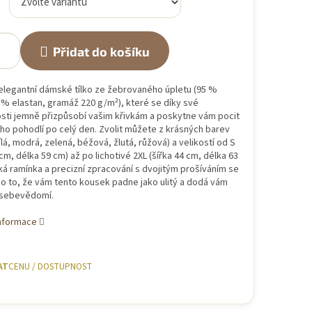
Přidat do košíku
elegantní dámské tílko ze žebrovaného úpletu (95 %
 % elastan, gramáž 220 g/m²), které se díky své
sti jemně přizpůsobí vašim křivkám a poskytne vám pocit
ho pohodlí po celý den
.
Zvolit můžete z krásných barev
ílá, modrá, zelená, béžová, žlutá, růžová) a velikostí od S
 cm, délka 59 cm) až po lichotivé 2XL (šířka 44 cm, délka 63
ká ramínka a precizní zpracování s dvojitým prošíváním se
 o to, že vám tento kousek padne jako ulitý a dodá vám
 sebevědomí
.
informace
AT