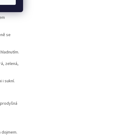
hem
eně se
chladnutím
.
rá, zelená,
 i sukní.
% prodyšná
ím dojmem
.