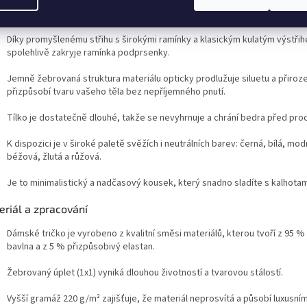
 si ho zamilujete
Díky promyšlenému střihu s širokými ramínky a klasickým kulatým výstři
spolehlivě zakryje ramínka podprsenky
.
Jemně žebrovaná struktura materiálu opticky prodlužuje siluetu a přiroz
přizpůsobí tvaru vašeho těla bez nepříjemného pnutí.
Tílko je dostatečně dlouhé, takže se nevyhrnuje a chrání bedra před pro
K dispozici je v široké paletě svěžích i neutrálních barev: černá, bílá, mod
béžová, žlutá a růžová.
Je to minimalistický a nadčasový kousek, který snadno sladíte s kalhotami
eriál a zpracování
Dámské tričko je vyrobeno z kvalitní směsi materiálů, kterou tvoří z 95 
bavlna a z 5 % přizpůsobivý elastan
.
Žebrovaný úplet (1x1) vyniká dlouhou životností a tvarovou stálostí
.
Vyšší gramáž 220 g/m² zajišťuje, že materiál neprosvítá a působí luxusn