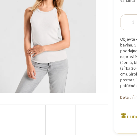
Varianta
iček.
Objevte 
bavlna, 5
poddajno
naprosté
(černá, b
(šířka 36
cm)
.
Širo
postarají
patřičné
Detailní 
HLÍD