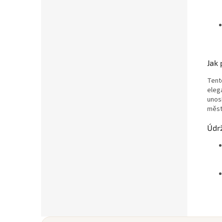
Jak 
Tent
elega
unos
měst
Údr
Z