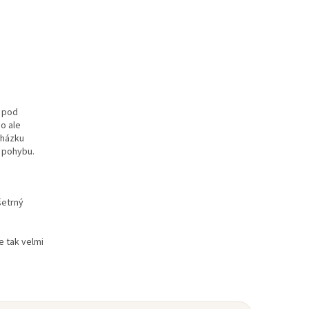
a pod
ho ale
cházku
t pohybu.
šetrný
e tak velmi