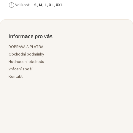
?
Velikost
:
S, M, L, XL, XXL
Z
á
p
Informace pro vás
a
DOPRAVA A PLATBA
t
í
Obchodní podmínky
Hodnocení obchodu
Vrácení zboží
Kontakt