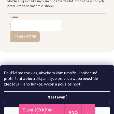
Vložte svůj e-mail a my vám budeme zasílat informace o nových
produktech na našem e-shopu.
E-mail
PŘIHLÁSIT SE
Používáme cookies, abychom Vám umožnili pohodlné
prohlížení webu a díky analýze provozu webu neustále
zlepšovali jeho funkce, výkon a použitelnost.
Vytvořil Shoptet
Nastavení
Copyright 2026
zavodnice.cz
. Všechna práva vyhrazena.
Upravit
Sleva 100 Kč na
💎 Staňte se členkou našeho VIP klubu! Registrujte se, sčítáme vám
ANO
NE
Odmítnout
Souhlasím
nastavení cookies