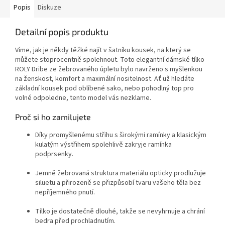
Popis
Diskuze
Detailní popis produktu
Víme, jak je někdy těžké najít v šatníku kousek, na který se
můžete stoprocentně spolehnout.
Toto elegantní dámské tílko
ROLY Dribe ze žebrovaného úpletu bylo navrženo s myšlenkou
na ženskost, komfort a maximální nositelnost
. Ať už hledáte
základní kousek pod oblíbené sako, nebo pohodlný top pro
volné odpoledne, tento model vás nezklame.
Proč si ho zamilujete
Díky promyšlenému střihu s širokými ramínky a klasickým
kulatým výstřihem spolehlivě zakryje ramínka
podprsenky
.
Jemně žebrovaná struktura materiálu opticky prodlužuje
siluetu a přirozeně se přizpůsobí tvaru vašeho těla bez
nepříjemného pnutí.
Tílko je dostatečně dlouhé, takže se nevyhrnuje a chrání
bedra před prochladnutím
.