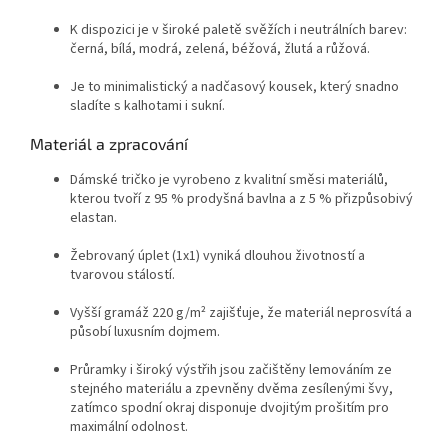
K dispozici je v široké paletě svěžích i neutrálních barev:
černá, bílá, modrá, zelená, béžová, žlutá a růžová.
Je to minimalistický a nadčasový kousek, který snadno
sladíte s kalhotami i sukní.
Materiál a zpracování
Dámské tričko je vyrobeno z kvalitní směsi materiálů,
kterou tvoří z 95 % prodyšná bavlna a z 5 % přizpůsobivý
elastan
.
Žebrovaný úplet (1x1) vyniká dlouhou životností a
tvarovou stálostí
.
Vyšší gramáž 220 g/m² zajišťuje, že materiál neprosvítá a
působí luxusním dojmem
.
Průramky i široký výstřih jsou začištěny lemováním ze
stejného materiálu a zpevněny dvěma zesílenými švy,
zatímco spodní okraj disponuje dvojitým prošitím pro
maximální odolnost
.