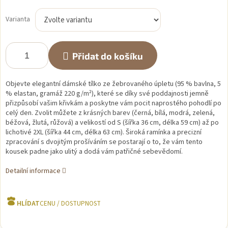
Měrná
cena:
Varianta
Přidat do košíku
Objevte elegantní dámské tílko ze žebrovaného úpletu (95 % bavlna, 5
% elastan, gramáž 220 g/m²), které se díky své poddajnosti jemně
přizpůsobí vašim křivkám a poskytne vám pocit naprostého pohodlí po
celý den
.
Zvolit můžete z krásných barev (černá, bílá, modrá, zelená,
béžová, žlutá, růžová) a velikostí od S (šířka 36 cm, délka 59 cm) až po
lichotivé 2XL (šířka 44 cm, délka 63 cm)
.
Široká ramínka a precizní
zpracování s dvojitým prošíváním se postarají o to, že vám tento
kousek padne jako ulitý a dodá vám patřičné sebevědomí
.
Detailní informace
HLÍDAT