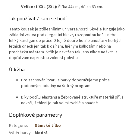
Velikost XXL (2XL):
Šířka 44 cm, délka 63 cm
.
Jak používat / kam se hodí
Tento kousek je ztělesněním univerzálnosti. Skvěle funguje jako
základní vrstva pod elegantní blejzr, rozepnutou košili nebo
lehký kardigan do práce. Stejně dobře ho ale unosíte v horkých
letních dnech jen tak k džínám, lněným kalhotám nebo na
procházku městem. Střih je navržen tak, aby nikde neškrtil a
dopřál vám naprostou volnost pohybu.
Údržba
Pro zachování tvaru a barvy doporučujeme prát s
podobnými odstíny na šetrný program.
Díky podílu elastanu a žebrované struktuře materiál příliš
nekrčí, žehlení je tak velmi rychlé a snadné.
Doplňkové parametry
Kategorie
:
Dámské tílko
Výběr barvy
:
Modrá