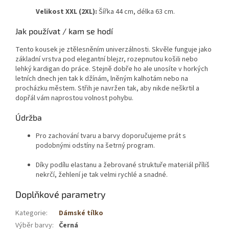
Velikost XXL (2XL):
Šířka 44 cm, délka 63 cm
.
Jak používat / kam se hodí
Tento kousek je ztělesněním univerzálnosti. Skvěle funguje jako
základní vrstva pod elegantní blejzr, rozepnutou košili nebo
lehký kardigan do práce. Stejně dobře ho ale unosíte v horkých
letních dnech jen tak k džínám, lněným kalhotám nebo na
procházku městem. Střih je navržen tak, aby nikde neškrtil a
dopřál vám naprostou volnost pohybu.
Údržba
Pro zachování tvaru a barvy doporučujeme prát s
podobnými odstíny na šetrný program.
Díky podílu elastanu a žebrované struktuře materiál příliš
nekrčí, žehlení je tak velmi rychlé a snadné.
Doplňkové parametry
Kategorie
:
Dámské tílko
Výběr barvy
:
Černá