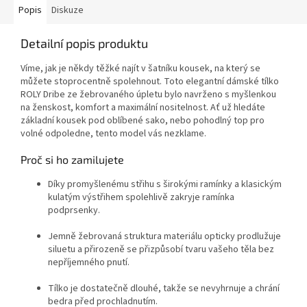
Popis
Diskuze
Detailní popis produktu
Víme, jak je někdy těžké najít v šatníku kousek, na který se
můžete stoprocentně spolehnout.
Toto elegantní dámské tílko
ROLY Dribe ze žebrovaného úpletu bylo navrženo s myšlenkou
na ženskost, komfort a maximální nositelnost
. Ať už hledáte
základní kousek pod oblíbené sako, nebo pohodlný top pro
volné odpoledne, tento model vás nezklame.
Proč si ho zamilujete
Díky promyšlenému střihu s širokými ramínky a klasickým
kulatým výstřihem spolehlivě zakryje ramínka
podprsenky
.
Jemně žebrovaná struktura materiálu opticky prodlužuje
siluetu a přirozeně se přizpůsobí tvaru vašeho těla bez
nepříjemného pnutí.
Tílko je dostatečně dlouhé, takže se nevyhrnuje a chrání
bedra před prochladnutím
.