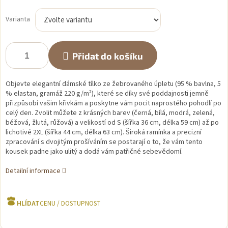
Měrná
cena:
Varianta
Přidat do košíku
Objevte elegantní dámské tílko ze žebrovaného úpletu (95 % bavlna, 5
% elastan, gramáž 220 g/m²), které se díky své poddajnosti jemně
přizpůsobí vašim křivkám a poskytne vám pocit naprostého pohodlí po
celý den
.
Zvolit můžete z krásných barev (černá, bílá, modrá, zelená,
béžová, žlutá, růžová) a velikostí od S (šířka 36 cm, délka 59 cm) až po
lichotivé 2XL (šířka 44 cm, délka 63 cm)
.
Široká ramínka a precizní
zpracování s dvojitým prošíváním se postarají o to, že vám tento
kousek padne jako ulitý a dodá vám patřičné sebevědomí
.
Detailní informace
HLÍDAT