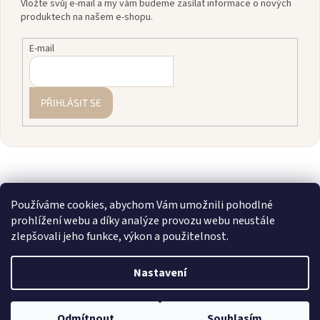
Vložte svůj e-mail a my vám budeme zasílat informace o nových
produktech na našem e-shopu.
E-mail
PŘIHLÁSIT SE
Používáme cookies, abychom Vám umožnili pohodlné
prohlížení webu a díky analýze provozu webu neustále
zlepšovali jeho funkce, výkon a použitelnost.
Vytvořil Shoptet
Nastavení
Copyright 2026
zavodnice.cz
. Všechna práva vyhrazena.
Upravit
💎 Staňte se členkou našeho VIP klubu! Registrujte se, sčítáme vám
Odmítnout
Souhlasím
nastavení cookies