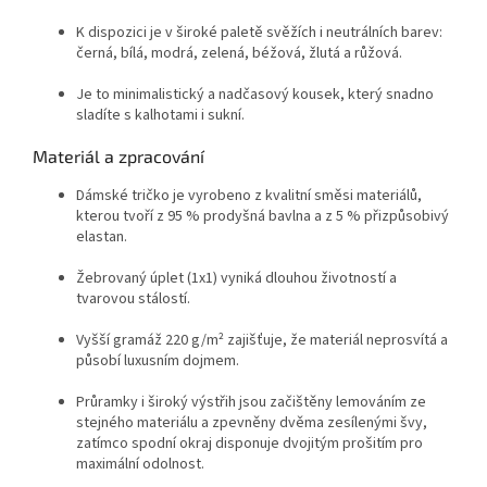
K dispozici je v široké paletě svěžích i neutrálních barev:
černá, bílá, modrá, zelená, béžová, žlutá a růžová.
Je to minimalistický a nadčasový kousek, který snadno
sladíte s kalhotami i sukní.
Materiál a zpracování
Dámské tričko je vyrobeno z kvalitní směsi materiálů,
kterou tvoří z 95 % prodyšná bavlna a z 5 % přizpůsobivý
elastan
.
Žebrovaný úplet (1x1) vyniká dlouhou životností a
tvarovou stálostí
.
Vyšší gramáž 220 g/m² zajišťuje, že materiál neprosvítá a
působí luxusním dojmem
.
Průramky i široký výstřih jsou začištěny lemováním ze
stejného materiálu a zpevněny dvěma zesílenými švy,
zatímco spodní okraj disponuje dvojitým prošitím pro
maximální odolnost
.