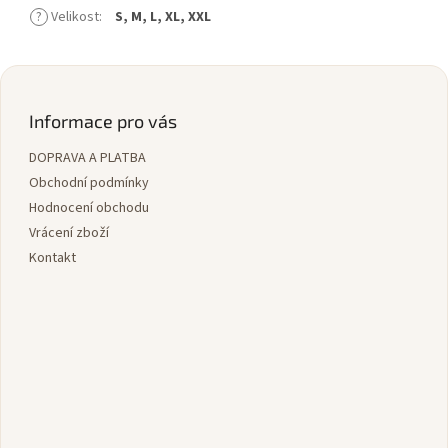
?
Velikost
:
S, M, L, XL, XXL
Z
á
p
Informace pro vás
a
DOPRAVA A PLATBA
t
í
Obchodní podmínky
Hodnocení obchodu
Vrácení zboží
Kontakt