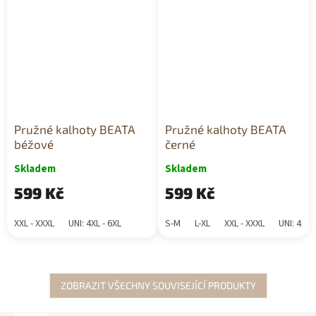
Pružné kalhoty BEATA
Pružné kalhoty BEATA
béžové
černé
Skladem
Skladem
599 Kč
599 Kč
XXL - XXXL
UNI: 4XL - 6XL
S-M
L-XL
XXL - XXXL
UNI: 4XL 
ZOBRAZIT VŠECHNY SOUVISEJÍCÍ PRODUKTY