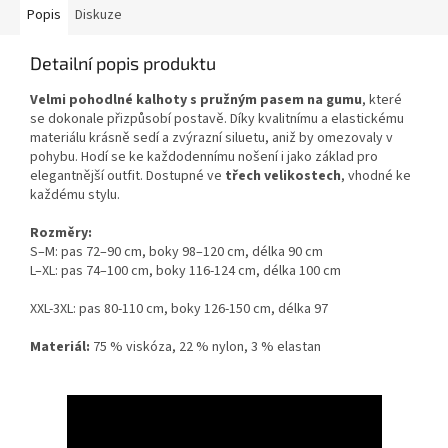
Popis
Diskuze
Detailní popis produktu
Velmi pohodlné kalhoty s pružným pasem na gumu
, které
se dokonale přizpůsobí postavě. Díky kvalitnímu a elastickému
materiálu krásně sedí a zvýrazní siluetu, aniž by omezovaly v
pohybu. Hodí se ke každodennímu nošení i jako základ pro
elegantnější outfit. Dostupné ve
třech velikostech
, vhodné ke
každému stylu.
Rozměry:
S–M: pas 72–90 cm, boky 98–120 cm, délka 90 cm
L–XL: pas 74–100 cm, boky 116-124 cm, délka 100 cm
XXL-3XL: pas 80-110 cm, boky 126-150 cm, délka 97
Materiál:
75 % viskóza, 22 % nylon, 3 % elastan