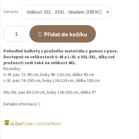
Měrná
cena:
Varianta
Přidat do košíku
Pohodlné kalhoty z pružného materiálu s gumou v pase.
Dostupné ve velikostech S–M a L–XL a XXL-3XL, díky své
pružnosti sedí také na velikost 4XL.
Rozměry:
S–M: pas 72–90 cm, boky 98–120 cm, délka 90 cm
L–XL: pas 74–100 cm, boky 116-124 cm, délka 100 cm
XXL-3XL: pas 80-110 cm, boky 126-150 cm, délka 97
Detailní informace
HLÍDAT