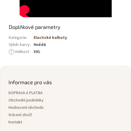
Doplňkové parametry
Kategorie
:
Elastické kalhoty
Výběr barvy
:
Hnědá
?
Velikost
:
XXL
Z
á
p
Informace pro vás
a
DOPRAVA A PLATBA
t
í
Obchodní podmínky
Hodnocení obchodu
Vrácení zboží
Kontakt