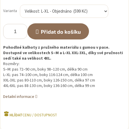
Měrná
cena:
Varianta
Přidat do košíku
Pohodlné kalhoty z pružného materiálu s gumou v pase.
Dostupné ve velikostech S–M a L–XL XXL-3XL, díky své pružnosti
sedí také na velikost 4XL.
Rozměry:
S–M: pas 72–90 cm, boky 98–120 cm, délka 90 cm
L–XL: pas 74–100 cm, boky 116-124 cm, délka 100 cm
XXL-3XL: pas 80-110 cm, boky 126-150 cm, délka 97 cm
4XL-6XL: pas 88-130 cm, boky 136-160 cm, délka 99 cm
Detailní informace
HLÍDAT