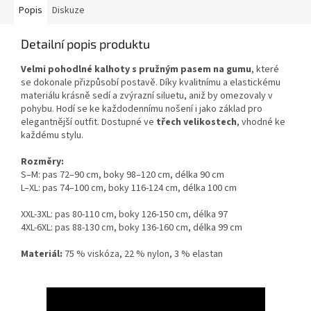
Popis
Diskuze
Detailní popis produktu
Velmi pohodlné kalhoty s pružným pasem na gumu
, které
se dokonale přizpůsobí postavě. Díky kvalitnímu a elastickému
materiálu krásně sedí a zvýrazní siluetu, aniž by omezovaly v
pohybu. Hodí se ke každodennímu nošení i jako základ pro
elegantnější outfit. Dostupné ve
třech velikostech
, vhodné ke
každému stylu.
Rozměry:
S–M: pas 72–90 cm, boky 98–120 cm, délka 90 cm
L–XL: pas 74–100 cm, boky 116-124 cm, délka 100 cm
XXL-3XL: pas 80-110 cm, boky 126-150 cm, délka 97
4XL-6XL: pas 88-130 cm, boky 136-160 cm, délka 99 cm
Materiál:
75 % viskóza, 22 % nylon, 3 % elastan