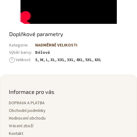
Doplňkové parametry
Kategorie
:
NADMĚRNÉ VELIKOSTI
Výběr barvy
:
Béžová
?
Velikost
:
S, M, L, XL, XXL, 3XL, 4XL, 5XL, 6XL
Z
á
p
Informace pro vás
a
DOPRAVA A PLATBA
t
í
Obchodní podmínky
Hodnocení obchodu
Vrácení zboží
Kontakt