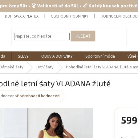
 pro ženy 50+ • 👗 Velikosti až do 5XL • 📏 Každý kousek poctiv
DOPRAVA A PLATBA
OBCHODNÍ PODMÍNKY
HODNOCENÍ OBCHOD
HLEDAT
óda
SLEVY
OBUV A DOPLŇKY
Sportovní móda
Vůně 
Dámské šaty
Letní šaty
Pohodlné letní šaty VLADANA žluté
s as
dlné letní šaty VLADANA žluté
odnoceno
Podrobnosti hodnocení
rné
cení
ktu
599
Měrná
cena: