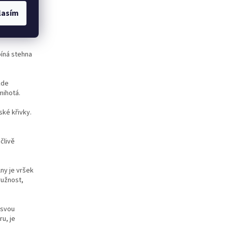
lasím
ky
e
íná stehna
kde
mihotá.
ké křivky.
člivě
ny je vršek
ružnost,
 svou
u, je