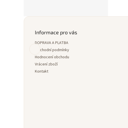
Z
á
p
Informace pro vás
a
DOPRAVA A PLATBA
t
í
Obchodní podmínky
Hodnocení obchodu
Vrácení zboží
Kontakt