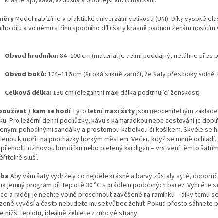
krásně splývavá, vzdušná a odolnější vůči zmačkání.
měry
Model nabízíme v praktické univerzální velikosti (UNI). Díky vysoké elas
ního dílu a volnému střihu spodního dílu šaty krásně padnou ženám nosícím 
Obvod hrudníku:
84–100 cm (materiál je velmi poddajný, netáhne přes p
Obvod boků:
104–116 cm (široká sukně zaručí, že šaty přes boky volně s
Celková délka:
130 cm (elegantní maxi délka podtrhující ženskost).
používat / kam se hodí
Tyto
letní maxi šaty
jsou neocenitelným základe
íku. Pro ležérní denní pochůzky, kávu s kamarádkou nebo cestování je dopl
benými pohodlnými sandálky a prostornou kabelkou či košíkem. Skvěle se h
lenou k moři i na procházky horkým městem. Večer, když se mírně ochladí,
í přehodit džínovou bundičku nebo pletený kardigan – vrstvení těmto šatů
řitelně sluší.
žba
Aby vám šaty vydržely co nejdéle krásné a barvy zůstaly syté, doporu
 na jemný program při teplotě 30 °C s prádlem podobných barev. Vyhněte s
čce a raději je nechte volně proschnout zavěšené na ramínku – díky tomu s
ozeně vyvěsí a často nebudete muset vůbec žehlit. Pokud přesto sáhnete p
e nižší teplotu, ideálně žehlete z rubové strany.