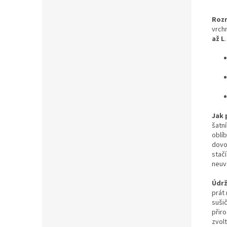
Roz
vrch
až L
.
Jak 
šatn
oblí
dovo
stač
neuvě
Údr
prát
suši
přir
zvolt