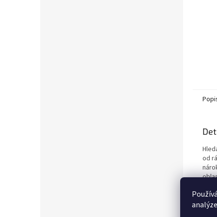
Popi
Det
Hled
od r
náro
obla
tělo
Používá
přiz
analýze
Proč