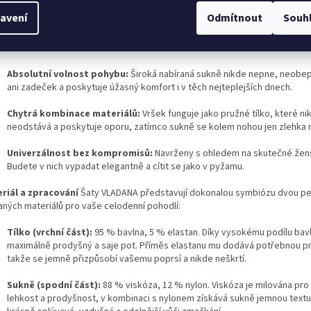
avení
Odmítnout
Souh
Střih, který lichotí postavě:
Jemně asymetrické napojení sukně optic
prodlužuje siluetu a přirozeně odvádí pozornost od partií, které nechcet
zdůrazňovat.
Absolutní volnost pohybu:
Široká nabíraná sukně nikde nepne, neobep
ani zadeček a poskytuje úžasný komfort i v těch nejteplejších dnech.
Chytrá kombinace materiálů:
Vršek funguje jako pružné tílko, které ni
neodstává a poskytuje oporu, zatímco sukně se kolem nohou jen zlehka 
Univerzálnost bez kompromisů:
Navrženy s ohledem na skutečné žens
Budete v nich vypadat elegantně a cítit se jako v pyžamu.
riál a zpracování
Šaty VLADANA představují dokonalou symbiózu dvou pe
aných materiálů pro vaše celodenní pohodlí:
Tílko (vrchní část):
95 % bavlna, 5 % elastan. Díky vysokému podílu bavl
maximálně prodyšný a saje pot. Příměs elastanu mu dodává potřebnou p
takže se jemně přizpůsobí vašemu poprsí a nikde neškrtí.
Sukně (spodní část):
88 % viskóza, 12 % nylon. Viskóza je milována pro
lehkost a prodyšnost, v kombinaci s nylonem získává sukně jemnou textur