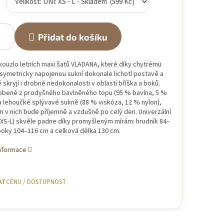
Přidat do košíku
kouzlo letních maxi šatů VLADANA, které díky chytrému
asymetricky napojenou sukní dokonale lichotí postavě a
 skryjí i drobné nedokonalosti v oblasti bříška a boků.
obené z prodyšného bavlněného topu (95 % bavlna, 5 %
a lehoučké splývavé sukně (88 % viskóza, 12 % nylon),
 v nich bude příjemně a vzdušně po celý den. Univerzální
 (XS-L) skvěle padne díky promyšleným mírám: hrudník 84–
boky 104–116 cm a celková délka 130 cm.
informace
AT