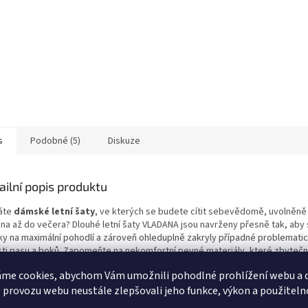
s
Podobné (5)
Diskuze
ailní popis produktu
áte
dámské letní šaty
, ve kterých se budete cítit sebevědomě, uvolněně
ána až do večera? Dlouhé letní šaty VLADANA jsou navrženy přesně tak, aby s
ky na maximální pohodlí a zároveň ohleduplně zakryly případné problematic
sti pasu a boků. Zapomeňte na nekomfortní pevné materiály, které zbytečn
. Tyto
pohodlné šaty na léto
v sobě jedinečně spojují pružný vršek, který
me cookies, abychom Vám umožnili pohodlné prohlížení webu a d
působí dekoltu, a vzdušnou splývavou sukni, jež dodá vašemu kroku lehkost
 provozu webu neustále zlepšovali jeho funkce, výkon a použiteln
 si je zamilujete