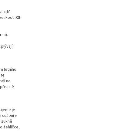
ticitě
velikosti
XS
rsa).
plývají).
m letního
ňte
odí na
 přes ně
m
čujeme je
e sušení v
e sukně
o žehličce,