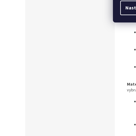
Nast
Mate
vybr