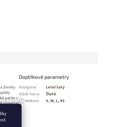
Doplňkové parametry
 a žensky
Kategorie
:
Letní šaty
plnily
Výběr barvy
:
Žlutá
ké partie v
?
Velikost
:
S, M, L, XS
ě obepínají
 se krásně
íky
.
ost.