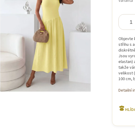
Varianta
iček.
Objevte 
střihu s 
diskrétně
Jsou vyr
elastan) 
takže vám
velikost
100 cm, 
Detailní 
HLÍD