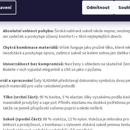
avení
Odmítnout
Souh
Střih, který lichotí postavě:
Jemně asymetrické napojení sukně optic
prodlužuje siluetu a přirozeně odvádí pozornost od partií, které nechcet
zdůrazňovat.
Absolutní volnost pohybu:
Široká nabíraná sukně nikde nepne, neobep
ani zadeček a poskytuje úžasný komfort i v těch nejteplejších dnech.
Chytrá kombinace materiálů:
Vršek funguje jako pružné tílko, které ni
neodstává a poskytuje oporu, zatímco sukně se kolem nohou jen zlehka 
Univerzálnost bez kompromisů:
Navrženy s ohledem na skutečné žens
Budete v nich vypadat elegantně a cítit se jako v pyžamu.
riál a zpracování
Šaty VLADANA představují dokonalou symbiózu dvou pe
aných materiálů pro vaše celodenní pohodlí:
Tílko (vrchní část):
95 % bavlna, 5 % elastan. Díky vysokému podílu bavl
maximálně prodyšný a saje pot. Příměs elastanu mu dodává potřebnou p
takže se jemně přizpůsobí vašemu poprsí a nikde neškrtí.
Sukně (spodní část):
88 % viskóza, 12 % nylon. Viskóza je milována pro
lehkost a prodyšnost, v kombinaci s nylonem získává sukně jemnou textur