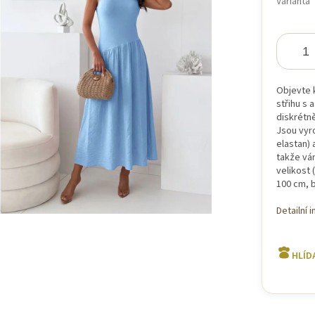
Varianta
iček.
Objevte 
střihu s 
diskrétně
Jsou vyr
elastan) 
takže vám
velikost
100 cm, 
Detailní 
HLÍD