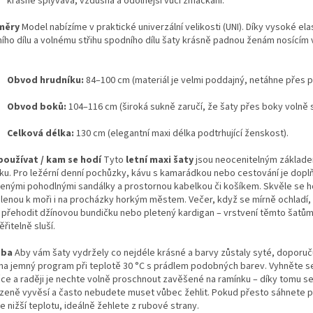
krásně splývavá, vzdušná a odolnější vůči zmačkání.
měry
Model nabízíme v praktické univerzální velikosti (UNI). Díky vysoké elas
ního dílu a volnému střihu spodního dílu šaty krásně padnou ženám nosícím 
Obvod hrudníku:
84–100 cm (materiál je velmi poddajný, netáhne přes p
Obvod boků:
104–116 cm (široká sukně zaručí, že šaty přes boky volně s
Celková délka:
130 cm (elegantní maxi délka podtrhující ženskost).
používat / kam se hodí
Tyto
letní maxi šaty
jsou neocenitelným základe
íku. Pro ležérní denní pochůzky, kávu s kamarádkou nebo cestování je dopl
benými pohodlnými sandálky a prostornou kabelkou či košíkem. Skvěle se h
lenou k moři i na procházky horkým městem. Večer, když se mírně ochladí,
í přehodit džínovou bundičku nebo pletený kardigan – vrstvení těmto šatů
řitelně sluší.
žba
Aby vám šaty vydržely co nejdéle krásné a barvy zůstaly syté, doporu
 na jemný program při teplotě 30 °C s prádlem podobných barev. Vyhněte s
čce a raději je nechte volně proschnout zavěšené na ramínku – díky tomu s
ozeně vyvěsí a často nebudete muset vůbec žehlit. Pokud přesto sáhnete p
e nižší teplotu, ideálně žehlete z rubové strany.