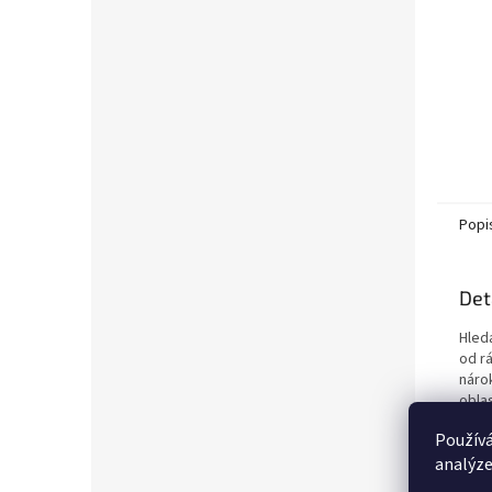
Popi
Det
Hled
od r
náro
obla
tělo
Používá
přiz
analýze
Proč