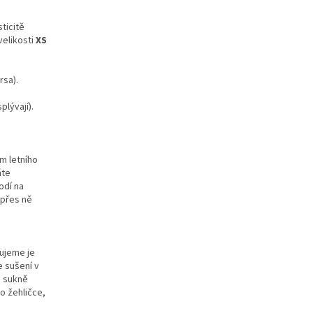
ticitě
velikosti
XS
rsa).
plývají).
m letního
ňte
odí na
 přes ně
m
čujeme je
e sušení v
e sukně
o žehličce,