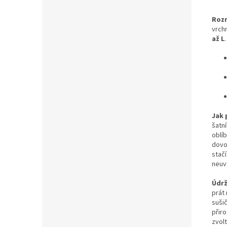
Roz
vrch
až L
.
Jak 
šatn
oblí
dovo
stač
neuvě
Údr
prát
suši
přir
zvolt