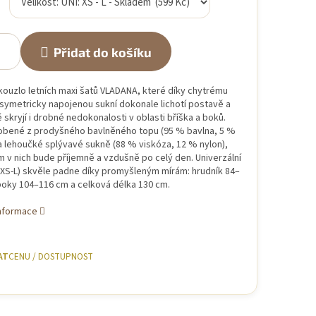
Přidat do košíku
kouzlo letních maxi šatů VLADANA, které díky chytrému
asymetricky napojenou sukní dokonale lichotí postavě a
 skryjí i drobné nedokonalosti v oblasti bříška a boků.
obené z prodyšného bavlněného topu (95 % bavlna, 5 %
a lehoučké splývavé sukně (88 % viskóza, 12 % nylon),
 v nich bude příjemně a vzdušně po celý den. Univerzální
 (XS-L) skvěle padne díky promyšleným mírám: hrudník 84–
boky 104–116 cm a celková délka 130 cm.
informace
AT