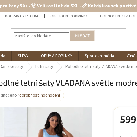
 pro ženy 50+ • 👗 Velikosti až do 5XL • 📏 Každý kousek poctiv
DOPRAVA A PLATBA
OBCHODNÍ PODMÍNKY
HODNOCENÍ OBCHOD
HLEDAT
óda
SLEVY
OBUV A DOPLŇKY
Sportovní móda
Vůně 
Dámské šaty
Letní šaty
Pohodlné letní šaty VLADANA světle m
odlné letní šaty VLADANA světle modr
odnoceno
Podrobnosti hodnocení
rné
cení
ktu
599
Měrná
cena: