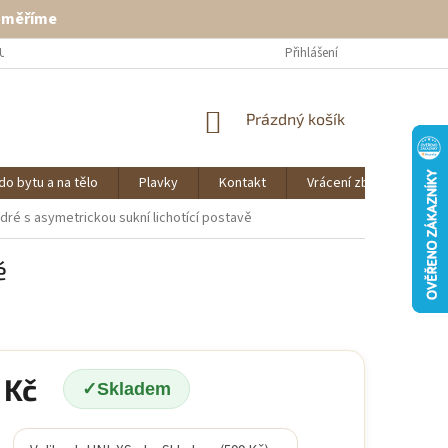
ě měříme
U
VRÁCENÍ ZBOŽÍ
KONTAKT
Přihlášení
NÁKUPNÍ
Prázdný košík
KOŠÍK
do bytu a na tělo
Plavky
Kontakt
Vrácení zboží
O 
odré
s asymetrickou sukní lichotící postavě
é
 Kč
Skladem