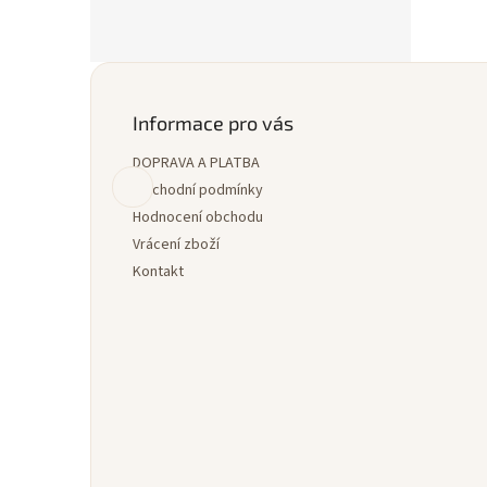
Z
á
p
Informace pro vás
a
DOPRAVA A PLATBA
t
í
Obchodní podmínky
Hodnocení obchodu
Vrácení zboží
Kontakt