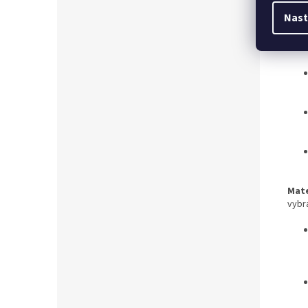
Nast
Mate
vybr