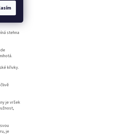
lasím
ky
e
íná stehna
kde
mihotá.
ké křivky.
člivě
ny je vršek
ružnost,
 svou
u, je