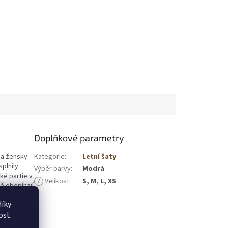
Doplňkové parametry
 a žensky
Kategorie
:
Letní šaty
plnily
Výběr barvy
:
Modrá
ké partie v
?
Velikost
:
S, M, L, XS
ě obepínají
 se krásně
íky
.
ost.