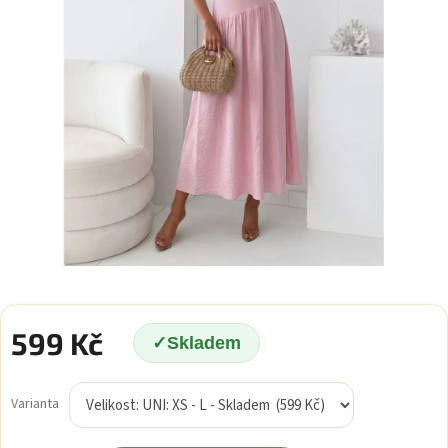
599 Kč
Skladem
Měrná
cena:
Varianta