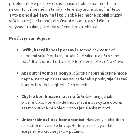
problematické partie v oblasti pasu a boků. Zapomeňte na
nekomfortní pevné materiály, které zbytečně obepínají tělo.
Tyto
pohodlné šaty na léto
v sobě jedinečně spojují pružný
vršek, který se krásně přizpůsobí dekoltu, a vzdušnou
splývavou sukni, jež dodá vašemu kroku lehkost.
Proč si je zamilujete
Střih, který lichotí postavě:
Jemně asymetrické
napojení sukně opticky prodlužuje siluetu a přirozeně
odvádí pozornost od partií, které nechcete zdůrazňovat.
Absolutní volnost pohybu:
Široká nabíraná sukně nikde
nepne, neobepíná stehna ani zadeček a poskytuje úžasný
komfort i v těch nejteplejších dnech.
Chytrá kombinace materiálů:
Vršek funguje jako
pružné tílko, které nikde neodstává a poskytuje oporu,
zatímco sukně se kolem nohou jen zlehka mihotá.
Univerzálnost bez kompromisů:
Navrženy s ohledem
na skutečné ženské křivky. Budete v nich vypadat
elegantně a cítit se jako v pyžamu.