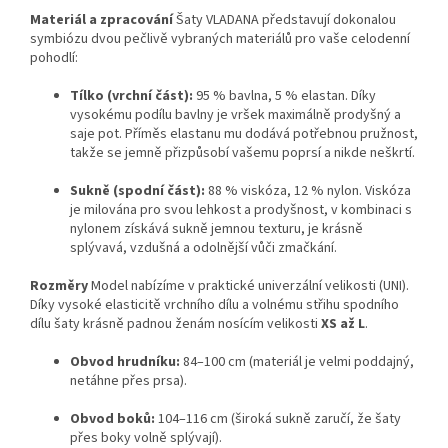
Materiál a zpracování
Šaty VLADANA představují dokonalou
symbiózu dvou pečlivě vybraných materiálů pro vaše celodenní
pohodlí:
Tílko (vrchní část):
95 % bavlna, 5 % elastan. Díky
vysokému podílu bavlny je vršek maximálně prodyšný a
saje pot. Příměs elastanu mu dodává potřebnou pružnost,
takže se jemně přizpůsobí vašemu poprsí a nikde neškrtí.
Sukně (spodní část):
88 % viskóza, 12 % nylon. Viskóza
je milována pro svou lehkost a prodyšnost, v kombinaci s
nylonem získává sukně jemnou texturu, je krásně
splývavá, vzdušná a odolnější vůči zmačkání.
Rozměry
Model nabízíme v praktické univerzální velikosti (UNI).
Díky vysoké elasticitě vrchního dílu a volnému střihu spodního
dílu šaty krásně padnou ženám nosícím velikosti
XS až L
.
Obvod hrudníku:
84–100 cm (materiál je velmi poddajný,
netáhne přes prsa).
Obvod boků:
104–116 cm (široká sukně zaručí, že šaty
přes boky volně splývají).