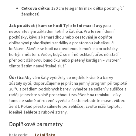
Celková délka:
130 cm (elegantní maxi délka podtrhující
ženskost).
Jak používat / kam se hodí
Tyto
letní maxi šaty
jsou
neocenitelným základem letního šatníku. Pro ležérní denní
pochůzky, kávu s kamarádkou nebo cestování je doplňte
oblíbenými pohodlnými sandálky a prostornou kabelkou či
košíkem. Skvěle se hodí na dovolenou k moři i na procházky
horkým městem. Večer, když se mírně ochladí, přes ně stačí
přehodit džínovou bundičku nebo pletený kardigan – vrstvení
těmto šatům neuvěřitelně sluší.
Údržba
Aby vám šaty vydržely co nejdéle krásné a barvy
zůstaly syté, doporučujeme je prát na jemný program při teplotě
30 °C s prádlem podobných barev. Vyhněte se sušení v sušičce a
raději je nechte volně proschnout zavěšené na ramínku – díky
tomu se sukně přirozeně vyvěsí a často nebudete muset vůbec
žehlit. Pokud přesto sáhnete po žehličce, zvolte nižší teplotu,
ideálně žehlete z rubové strany.
Doplňkové parametry
Kategorie
:
Letní šaty