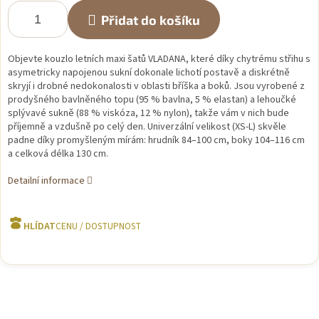
Přidat do košíku
Objevte kouzlo letních maxi šatů VLADANA, které díky chytrému střihu s
asymetricky napojenou sukní dokonale lichotí postavě a diskrétně
skryjí i drobné nedokonalosti v oblasti bříška a boků. Jsou vyrobené z
prodyšného bavlněného topu (95 % bavlna, 5 % elastan) a lehoučké
splývavé sukně (88 % viskóza, 12 % nylon), takže vám v nich bude
příjemně a vzdušně po celý den. Univerzální velikost (XS-L) skvěle
padne díky promyšleným mírám: hrudník 84–100 cm, boky 104–116 cm
a celková délka 130 cm.
Detailní informace
HLÍDAT