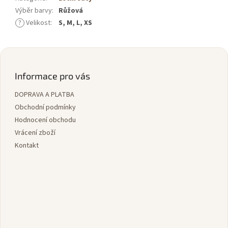
Výběr barvy
:
Růžová
?
Velikost
:
S, M, L, XS
Z
á
p
Informace pro vás
a
DOPRAVA A PLATBA
t
í
Obchodní podmínky
Hodnocení obchodu
Vrácení zboží
Kontakt