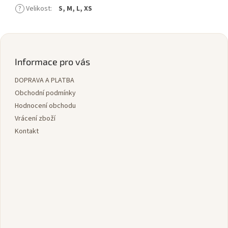
?
Velikost
:
S, M, L, XS
Z
á
p
Informace pro vás
a
DOPRAVA A PLATBA
t
í
Obchodní podmínky
Hodnocení obchodu
Vrácení zboží
Kontakt