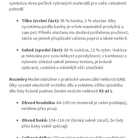
symbiózu dvou pečlivě vybraných materiálů pro vaše celodenní
pohodlí:
Tílko (vrchní část):
95 % bavlna, 5 % elastan. Díky
vysokému podílu bavlny je vršek maximálně prodyšný a
saje pot. Příměs elastanu mu dodává potřebnou pružnost,
takže se jemně přizpůsobí vašemu poprsí a nikde neškrtí.
Sukně (spodní část):
88 % viskóza, 12 % nylon. Viskóza
je milována pro svou lehkost a prodyšnost, v kombinaci s
nylonem získává sukně jemnou texturu, je krásně
splývavá, vzdušná a odolnější vůči zmačkání.
Rozměry
Model nabízíme v praktické univerzální velikosti (UNI).
Díky vysoké elasticitě vrchního dílu a volnému střihu spodního
dílu šaty krásně padnou ženám nosícím velikosti
XS až L
.
Obvod hrudníku:
84–100 cm (materiál je velmi poddajný,
netáhne přes prsa).
Obvod boků:
104–116 cm (široká sukně zaručí, že šaty
přes boky volně splývají).
Celková délka:
130 cm (elegantní maxi délka podtrhující