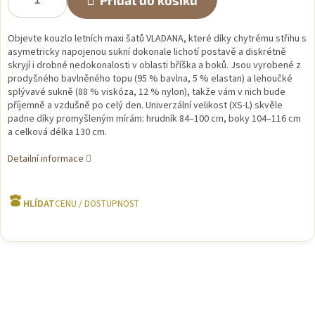
Přidat do košíku
Objevte kouzlo letních maxi šatů VLADANA, které díky chytrému střihu s
asymetricky napojenou sukní dokonale lichotí postavě a diskrétně
skryjí i drobné nedokonalosti v oblasti bříška a boků. Jsou vyrobené z
prodyšného bavlněného topu (95 % bavlna, 5 % elastan) a lehoučké
splývavé sukně (88 % viskóza, 12 % nylon), takže vám v nich bude
příjemně a vzdušně po celý den. Univerzální velikost (XS-L) skvěle
padne díky promyšleným mírám: hrudník 84–100 cm, boky 104–116 cm
a celková délka 130 cm.
Detailní informace
HLÍDAT