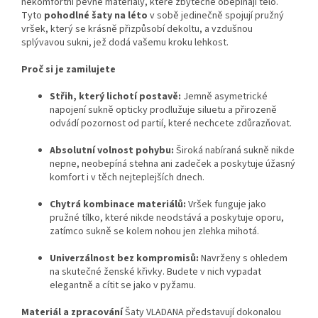
nekomfortní pevné materiály, které zbytečně obepínají tělo.
Tyto
pohodlné šaty na léto
v sobě jedinečně spojují pružný
vršek, který se krásně přizpůsobí dekoltu, a vzdušnou
splývavou sukni, jež dodá vašemu kroku lehkost.
Proč si je zamilujete
Střih, který lichotí postavě:
Jemně asymetrické
napojení sukně opticky prodlužuje siluetu a přirozeně
odvádí pozornost od partií, které nechcete zdůrazňovat.
Absolutní volnost pohybu:
Široká nabíraná sukně nikde
nepne, neobepíná stehna ani zadeček a poskytuje úžasný
komfort i v těch nejteplejších dnech.
Chytrá kombinace materiálů:
Vršek funguje jako
pružné tílko, které nikde neodstává a poskytuje oporu,
zatímco sukně se kolem nohou jen zlehka mihotá.
Univerzálnost bez kompromisů:
Navrženy s ohledem
na skutečné ženské křivky. Budete v nich vypadat
elegantně a cítit se jako v pyžamu.
Materiál a zpracování
Šaty VLADANA představují dokonalou