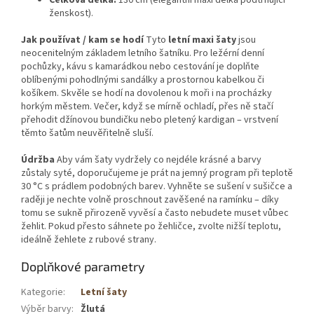
ženskost).
Jak používat / kam se hodí
Tyto
letní maxi šaty
jsou
neocenitelným základem letního šatníku. Pro ležérní denní
pochůzky, kávu s kamarádkou nebo cestování je doplňte
oblíbenými pohodlnými sandálky a prostornou kabelkou či
košíkem. Skvěle se hodí na dovolenou k moři i na procházky
horkým městem. Večer, když se mírně ochladí, přes ně stačí
přehodit džínovou bundičku nebo pletený kardigan – vrstvení
těmto šatům neuvěřitelně sluší.
Údržba
Aby vám šaty vydržely co nejdéle krásné a barvy
zůstaly syté, doporučujeme je prát na jemný program při teplotě
30 °C s prádlem podobných barev. Vyhněte se sušení v sušičce a
raději je nechte volně proschnout zavěšené na ramínku – díky
tomu se sukně přirozeně vyvěsí a často nebudete muset vůbec
žehlit. Pokud přesto sáhnete po žehličce, zvolte nižší teplotu,
ideálně žehlete z rubové strany.
Doplňkové parametry
Kategorie
:
Letní šaty
Výběr barvy
:
Žlutá