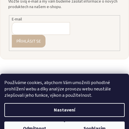
Vložte svůj e-mail a my vám budeme zasílat informace o nových
produktech na našem e-shopu.
E-mail
PŘIHLÁSIT SE
Používáme cookies, abychom Vám umožnili pohodlné
prohlížení webu a díky analýze provozu webu neustále
zlepšovali jeho funkce, výkon a použitelnost.
Vytvořil Shoptet
Nastavení
Copyright 2026
zavodnice.cz
. Všechna práva vyhrazena.
Upravit
💎 Staňte se členkou našeho VIP klubu! Registrujte se, sčítáme vám
Odmítnout
Souhlasím
nastavení cookies