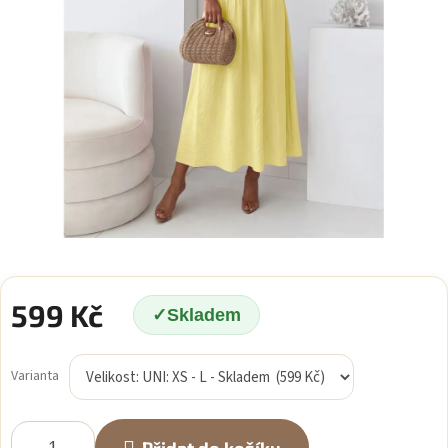
599 Kč
Skladem
Měrná
cena:
Varianta