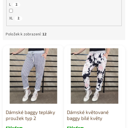
L
2
XL
2
Položek k zobrazení:
12
V
ý
p
i
s
p
r
o
d
u
k
Dámské baggy tepláky
Dámské květované
t
proužek typ 2
baggy bílé květy
ů