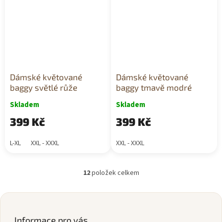
Dámské květované
Dámské květované
baggy světlé růže
baggy tmavě modré
Skladem
Skladem
399 Kč
399 Kč
L-XL
XXL - XXXL
XXL - XXXL
12
položek celkem
O
v
l
Z
á
á
d
p
Informace pro vás