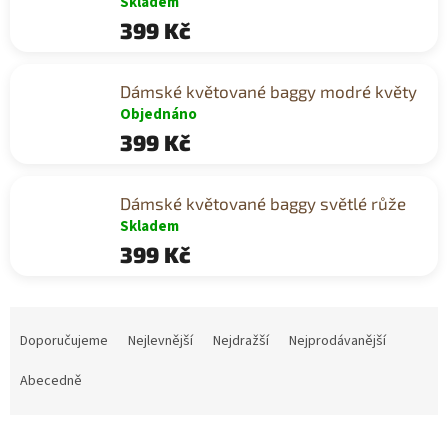
Skladem
399 Kč
Dámské květované baggy modré květy
Objednáno
399 Kč
Dámské květované baggy světlé růže
Skladem
399 Kč
Ř
a
Doporučujeme
Nejlevnější
Nejdražší
Nejprodávanější
z
e
Abecedně
n
í