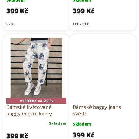
Skladem
Skladem
399 Kč
399 Kč
L - XL
XXL - XXXL
od
až
399 Kč
–20 %
Dámské květované
Dámské baggy jeans
baggy modré květy
světlé
Skladem
Skladem
399 Kč
399 Kč