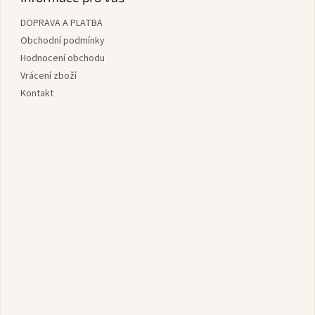
a
a
c
DOPRAVA A PLATBA
t
í
í
Obchodní podmínky
p
r
Hodnocení obchodu
v
Vrácení zboží
k
Kontakt
y
v
ý
p
i
s
u