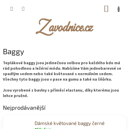
Přejít
NÁKUP
na
obsah
KOŠÍK
Baggy
Teplákové baggy jsou jedinečnou volbou pro každého kdo má
rád pohodlnou a ležérní módu. Nabízíme Vám jednobarevné se
spadlým sedem nebo také květované s normálním sedem.
Všechny tyto baggy jsou v pase na gumu a také na šňůrku.
Jsou vyrobené z bavlny s příměsí elastanu, díky kterému jsou
lehce pružné.
Nejprodávanější
Dámské květované baggy černé