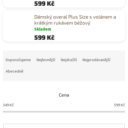
599 Kč
Dámský overal Plus Size s volánem a
krátkým rukávem béžový
Skladem
599 Kč
Ř
a
Doporučujeme
Nejlevnější
Nejdražší
Nejprodávanější
z
e
Abecedně
n
í
p
Cena
r
o
349
Kč
599
Kč
d
u
k