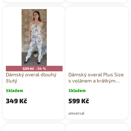
529 Kč
–34 %
Dámský overal dlouhý
Dámský overal Plus Size
žlutý
s volánem a krátkým
rukávem béžový
Skladem
Skladem
349 Kč
599 Kč
universal