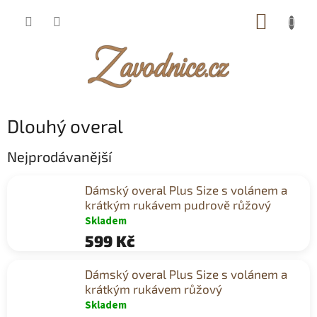
Přejít
NÁKUP
na
obsah
KOŠÍK
Dlouhý overal
Nejprodávanější
Dámský overal Plus Size s volánem a
krátkým rukávem pudrově růžový
Skladem
599 Kč
Dámský overal Plus Size s volánem a
krátkým rukávem růžový
Skladem