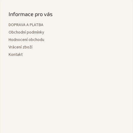
Z
á
á
d
p
Informace pro vás
a
a
c
DOPRAVA A PLATBA
t
í
í
Obchodní podmínky
p
r
Hodnocení obchodu
v
Vrácení zboží
k
Kontakt
y
v
ý
p
i
s
u