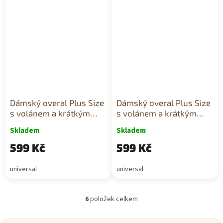
Dámský overal Plus Size
Dámský overal Plus Size
s volánem a krátkým
s volánem a krátkým
rukávem pudrově
rukávem růžový
Skladem
Skladem
růžový
599 Kč
599 Kč
universal
universal
6
položek celkem
O
v
l