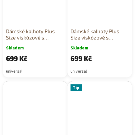
Dámské kalhoty Plus
Dámské kalhoty Plus
Size viskózové s
Size viskózové s
širokými nohavicemi a
širokými nohavicemi a
Skladem
Skladem
páskem zelené
páskem žluté
699 Kč
699 Kč
universal
universal
Tip