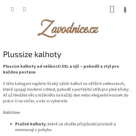
Přejít
NÁKUP
na
obsah
KOŠÍK
Plussize kalhoty
Plussize kalhoty od velikosti XXL a výš – pohodlí a styl pro
každou postavu
V této kategorii najdete široký výběr kalhot ve větších velikostech,
které spojují moderní vzhled, pohodlí a perfektní střih pro plné křivky.
Ať už hledáte něco ležérního na každý den nebo elegantní kousek do
práce či na večer, u nás si vyberete.
Nabízíme:
Pružné kalhoty
, které se skvěle přizpůsobí postavě a
neomezují v pohybu