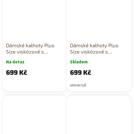
Dámské kalhoty Plus
Dámské kalhoty Plus
Size viskózové s
Size viskózové s
širokými nohavicemi a
širokými nohavicemi a
Na dotaz
Skladem
páskem modré
páskem růžové
699 Kč
699 Kč
universal