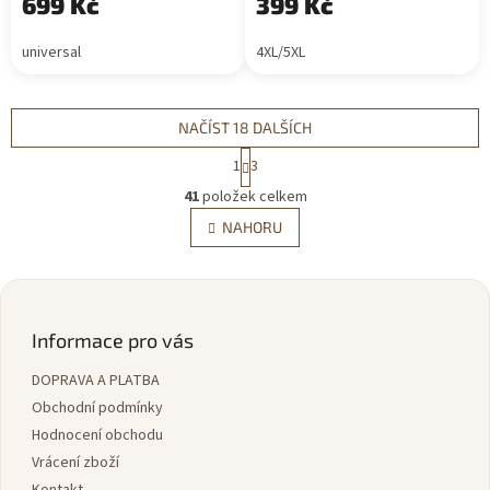
699 Kč
399 Kč
universal
4XL/5XL
NAČÍST 18 DALŠÍCH
S
1
3
t
O
r
41
položek celkem
v
á
l
NAHORU
n
á
k
d
o
v
Z
a
á
c
á
n
í
p
Informace pro vás
í
p
a
r
DOPRAVA A PLATBA
t
v
í
Obchodní podmínky
k
y
Hodnocení obchodu
v
Vrácení zboží
ý
Kontakt