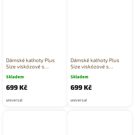
Dámské kalhoty Plus
Dámské kalhoty Plus
Size viskózové s
Size viskózové s
širokými nohavicemi a
širokými nohavicemi a
Skladem
Skladem
páskem khaki
páskem meruňkové
699 Kč
699 Kč
universal
universal