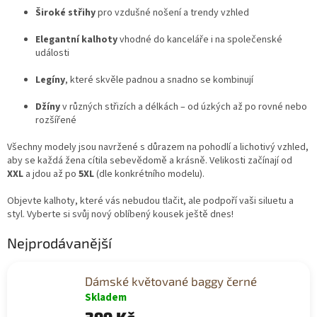
Široké střihy
pro vzdušné nošení a trendy vzhled
Elegantní kalhoty
vhodné do kanceláře i na společenské
události
Legíny
, které skvěle padnou a snadno se kombinují
Džíny
v různých střizích a délkách – od úzkých až po rovné nebo
rozšířené
Všechny modely jsou navržené s důrazem na pohodlí a lichotivý vzhled,
aby se každá žena cítila sebevědomě a krásně. Velikosti začínají od
XXL
a jdou až po
5XL
(dle konkrétního modelu).
Objevte kalhoty, které vás nebudou tlačit, ale podpoří vaši siluetu a
styl. Vyberte si svůj nový oblíbený kousek ještě dnes!
Nejprodávanější
Dámské květované baggy černé
Skladem