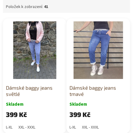
Položek k zobrazení:
41
V
ý
p
i
s
p
r
o
d
u
k
Dámské baggy jeans
Dámské baggy jeans
t
světlé
tmavé
ů
Skladem
Skladem
399 Kč
399 Kč
L-XL
XXL - XXXL
L-XL
XXL - XXXL