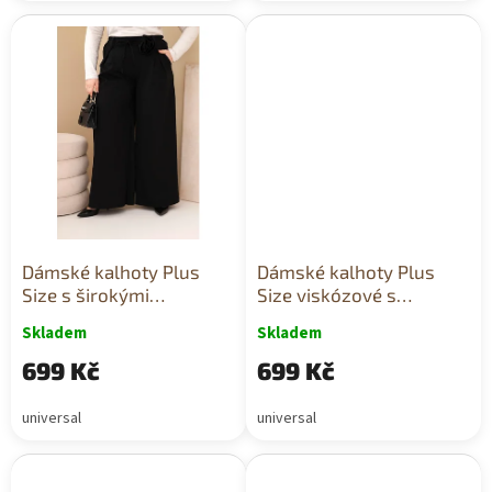
Dámské kalhoty Plus
Dámské kalhoty Plus
Size s širokými
Size viskózové s
nohavicemi a ozdobným
širokými nohavicemi a
Skladem
Skladem
květem v pase černé
páskem černé
699 Kč
699 Kč
universal
universal