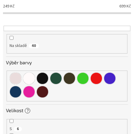
o
249
Kč
699
Kč
d
u
k
t
ů
Na skladě
40
Výběr barvy
Velikost
?
S
6