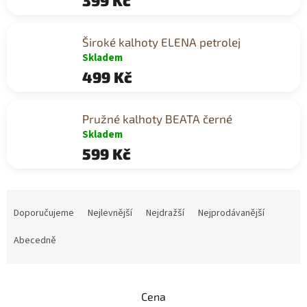
399 Kč
Široké kalhoty ELENA petrolej
Skladem
499 Kč
Pružné kalhoty BEATA černé
Skladem
599 Kč
Ř
a
Doporučujeme
Nejlevnější
Nejdražší
Nejprodávanější
z
e
Abecedně
n
í
p
Cena
r