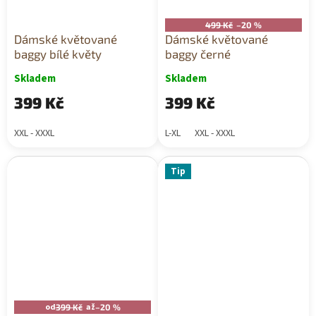
499 Kč
–20 %
Dámské květované
Dámské květované
baggy bílé květy
baggy černé
Skladem
Skladem
399 Kč
399 Kč
XXL - XXXL
L-XL
XXL - XXXL
Tip
od
až
399 Kč
–20 %