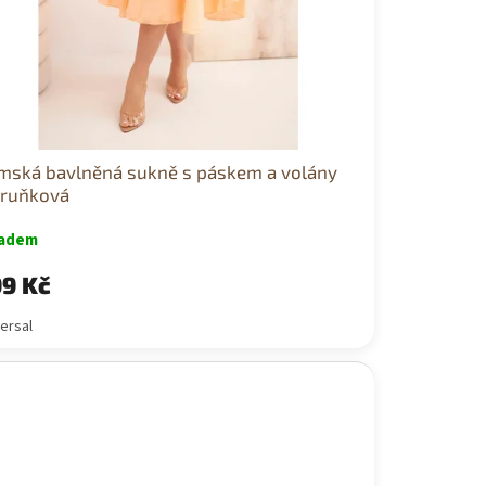
mská bavlněná sukně s páskem a volány
ruňková
ladem
9 Kč
ersal