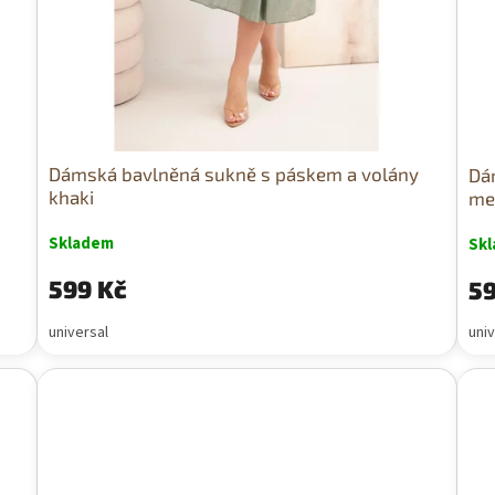
Dámská bavlněná sukně s páskem a volány
Dá
khaki
me
Skladem
Sk
599 Kč
59
universal
univ