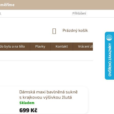
ě měříme
U
VRÁCENÍ ZBOŽÍ
KONTAKT
Přihlášení
NÁKUPNÍ
Prázdný košík
KOŠÍK
do bytu a na tělo
Plavky
Kontakt
Vrácení zboží
O 
Dámská maxi bavlněná sukně
s krajkovou výšivkou žlutá
Skladem
699 Kč