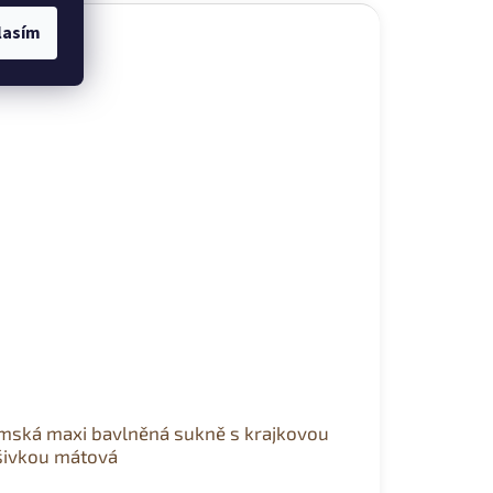
lasím
mská maxi bavlněná sukně s krajkovou
šivkou mátová