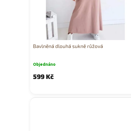
t
ů
Bavlněná dlouhá sukně růžová
Objednáno
599 Kč