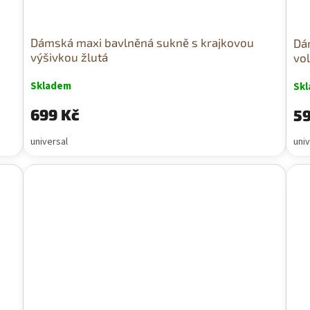
Dámská maxi bavlněná sukně s krajkovou
Dá
výšivkou žlutá
vo
Skladem
Sk
699 Kč
59
universal
univ