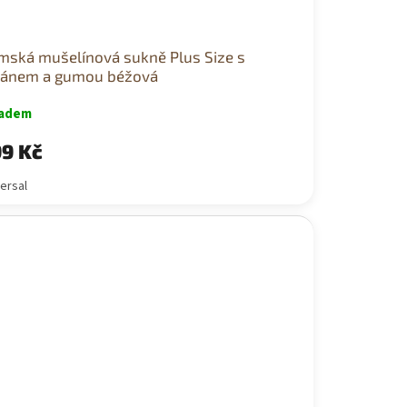
mská mušelínová sukně Plus Size s
lánem a gumou béžová
ladem
9 Kč
ersal