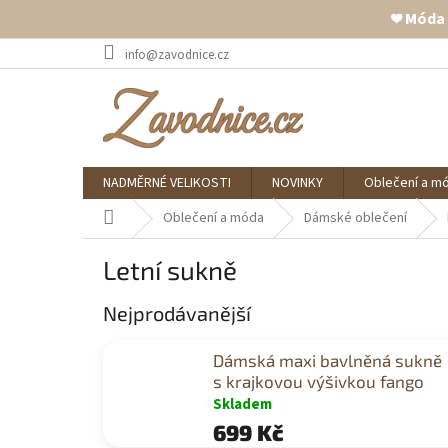
❤️ Móda
Přejít
info@zavodnice.cz
na
obsah
NADMĚRNÉ VELIKOSTI
NOVINKY
Oblečení a m
Domů
Oblečení a móda
Dámské oblečení
Letní sukně
Nejprodávanější
Dámská maxi bavlněná sukně
s krajkovou výšivkou fango
Skladem
699 Kč