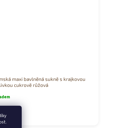
mská maxi bavlněná sukně s krajkovou
šivkou cukrově růžová
ladem
9 Kč
íky
ersal
ost.