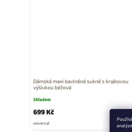
Dámská maxi bavlněná sukně s krajkovou
výšivkou béžová
Skladem
699 Kč
Používá
universal
analýze