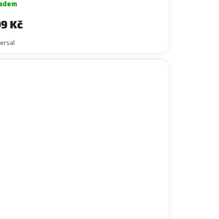
ladem
9 Kč
ersal