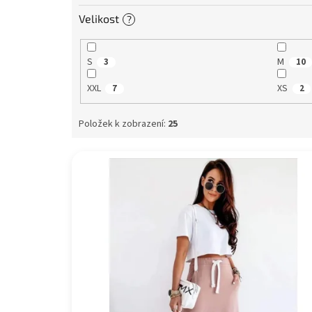
Velikost
?
S
M
3
10
XXL
XS
7
2
Položek k zobrazení:
25
V
ý
p
i
s
p
r
o
d
u
k