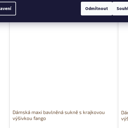
avení
Odmítnout
Souh
Dámská maxi bavlněná sukně s krajkovou
Dá
výšivkou fango
vý