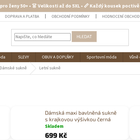
 pro ženy 50+ • 👗 Velikosti až do 5XL • 📏 Každý kousek poctiv
DOPRAVA A PLATBA
OBCHODNÍ PODMÍNKY
HODNOCENÍ OBCHOD
HLEDAT
óda
SLEVY
OBUV A DOPLŇKY
Sportovní móda
Vůně 
Dámské sukně
Letní sukně
Dámská maxi bavlněná sukně
s krajkovou výšivkou černá
Skladem
699 Kč