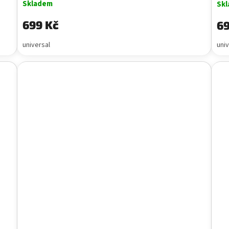
Skladem
Sk
699 Kč
69
universal
univ