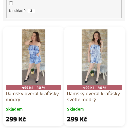
ů
Na skladě
3
V
ý
p
i
s
p
r
o
d
u
499 Kč
–40 %
499 Kč
–40 %
k
Dámský overal kraťásky
Dámský overal kraťásky
t
modrý
světle modrý
ů
Skladem
Skladem
299 Kč
299 Kč