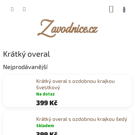
Přejít
NÁKUP
na
obsah
KOŠÍK
Krátký overal
Nejprodávanější
Krátký overal s ozdobnou krajkou
švestkový
Na dotaz
399 Kč
Krátký overal s ozdobnou krajkou šedý
Skladem
399 Kč