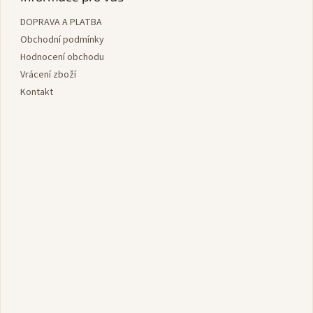
a
a
c
DOPRAVA A PLATBA
t
í
í
Obchodní podmínky
p
r
Hodnocení obchodu
v
Vrácení zboží
k
Kontakt
y
v
ý
p
i
s
u