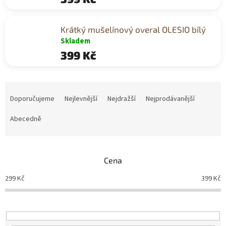
Krátký mušelínový overal OLESIO bílý
Skladem
399 Kč
Ř
a
Doporučujeme
Nejlevnější
Nejdražší
Nejprodávanější
z
e
Abecedně
n
í
p
Cena
r
o
299
Kč
399
Kč
d
u
k
t