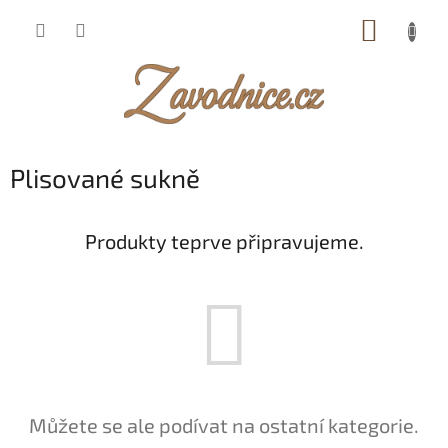
Přejít
NÁKUP
na
obsah
KOŠÍK
Plisované sukně
Produkty teprve připravujeme.
Můžete se ale podívat na ostatní kategorie.