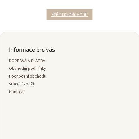
ZPĚT DO OBCHODU
Z
á
p
Informace pro vás
a
DOPRAVA A PLATBA
t
í
Obchodní podmínky
Hodnocení obchodu
Vrácení zboží
Kontakt