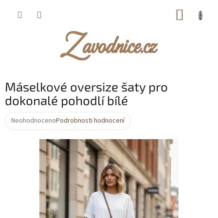
Přejít
NÁKUP
na
obsah
KOŠÍK
Máselkové oversize šaty pro
dokonalé pohodlí bílé
Neohodnoceno
Podrobnosti hodnocení
Průměrné
hodnocení
produktu
je
0,0
z
5
hvězdiček.