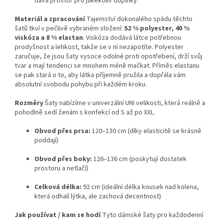
dává prostor pro jakékoliv doplňky.
Materiál a zpracování
Tajemství dokonalého spádu těchto
šatů tkví v pečlivě vybraném složení:
52 % polyester, 40 %
viskóza a 8 % elastan
. Viskóza dodává látce potřebnou
prodyšnost a lehkost, takže se v ní nezapotíte. Polyester
zaručuje, že jsou šaty vysoce odolné proti opotřebení, drží svůj
tvar a mají tendenci se mnohem méně mačkat. Příměs elastanu
se pak stará o to, aby látka příjemně pružila a dopřála vám
absolutní svobodu pohybu při každém kroku.
Rozměry
Šaty nabízíme v univerzální UNI velikosti, která reálně a
pohodlně sedí ženám s konfekcí od S až po XXL.
Obvod přes prsa:
120–130 cm (díky elasticitě se krásně
poddají)
Obvod přes boky:
126–136 cm (poskytují dostatek
prostoru a netlačí)
Celková délka:
92 cm (ideální délka kousek nad kolena,
která odhalí lýtka, ale zachová decentnost)
Jak používat / kam se hodí
Tyto dámské šaty pro každodenní