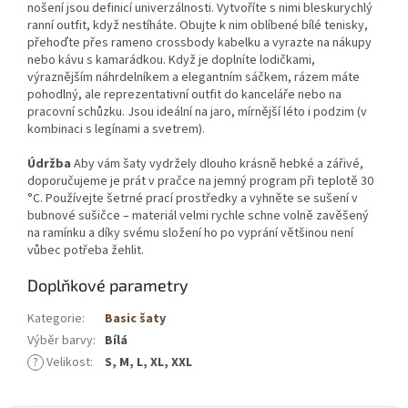
nošení jsou definicí univerzálnosti. Vytvoříte s nimi bleskurychlý
ranní outfit, když nestíháte. Obujte k nim oblíbené bílé tenisky,
přehoďte přes rameno crossbody kabelku a vyrazte na nákupy
nebo kávu s kamarádkou. Když je doplníte lodičkami,
výraznějším náhrdelníkem a elegantním sáčkem, rázem máte
pohodlný, ale reprezentativní outfit do kanceláře nebo na
pracovní schůzku. Jsou ideální na jaro, mírnější léto i podzim (v
kombinaci s legínami a svetrem).
Údržba
Aby vám šaty vydržely dlouho krásně hebké a zářivé,
doporučujeme je prát v pračce na jemný program při teplotě 30
°C. Používejte šetrné prací prostředky a vyhněte se sušení v
bubnové sušičce – materiál velmi rychle schne volně zavěšený
na ramínku a díky svému složení ho po vyprání většinou není
vůbec potřeba žehlit.
Doplňkové parametry
Kategorie
:
Basic šaty
Výběr barvy
:
Bílá
?
Velikost
:
S, M, L, XL, XXL