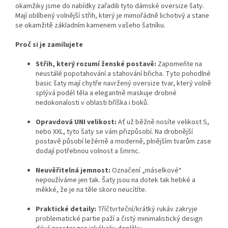
okamžiky jsme do nabídky zařadili tyto dámské oversize šaty.
Mají oblíbený volnější střih, který je mimořádně lichotivý a stane
se okamžitě základním kamenem vašeho šatníku.
Proč si je zamilujete
Střih, který rozumí ženské postavě:
Zapomeňte na
neustálé popotahování a stahování břicha. Tyto pohodlné
basic šaty mají chytře navržený oversize tvar, který volně
splývá podél těla a elegantně maskuje drobné
nedokonalosti v oblasti bříška i boků.
Opravdová UNI velikost:
Ať už běžně nosíte velikost S,
nebo XXL, tyto šaty se vám přizpůsobí. Na drobnější
postavě působí ležérně a moderně, plnějším tvarům zase
dodají potřebnou volnost a šmrnc.
Neuvěřitelná jemnost:
Označení „máselkové“
nepoužíváme jen tak. Šaty jsou na dotek tak hebké a
měkké, že je na těle skoro neucítíte.
Praktické detaily:
Tříčtvrteční/krátký rukáv zakryje
problematické partie paží a čistý minimalistický design