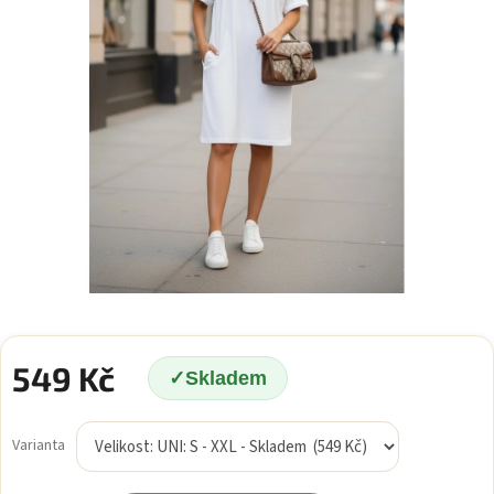
549 Kč
Skladem
Měrná
cena:
Varianta