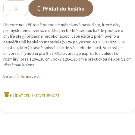
Přidat do košíku
Objevte neuvěřitelně pohodlné máselkové basic šaty, které díky
promyšlenému oversize střihu perfektně sednou každé postavě a
chytře skryjí případné nedokonalosti. Jsou ušité z prémiového a
neuvěřitelně hebkého materiálu (52 % polyester, 40 % viskóza, 8 %
elastan), který krásně splývá a nikde vás nebude tlačit. Velikost je
univerzální (vhodná pro S až XXL) a zaručuje naprostou volnost s
rozměry: prsa 120–130 cm, boky 126–136 cm a praktickou délkou 92 cm
těsně nad kolena.
Detailní informace
HLÍDAT