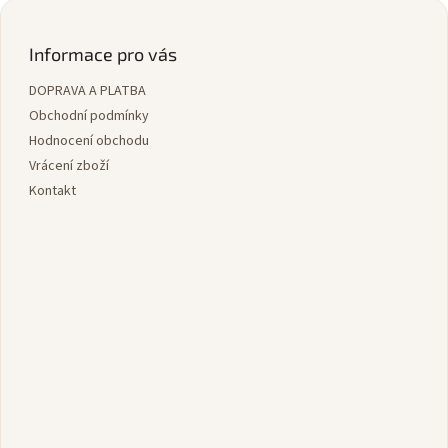
Z
á
p
Informace pro vás
a
DOPRAVA A PLATBA
t
í
Obchodní podmínky
Hodnocení obchodu
Vrácení zboží
Kontakt