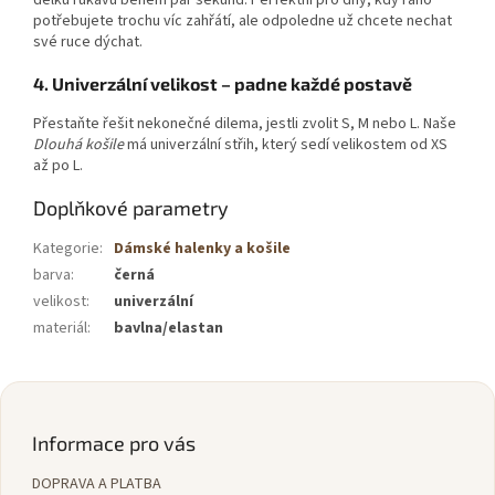
délku rukávu během pár sekund. Perfektní pro dny, kdy ráno
potřebujete trochu víc zahřátí, ale odpoledne už chcete nechat
své ruce dýchat.
4. Univerzální velikost – padne každé postavě
Přestaňte řešit nekonečné dilema, jestli zvolit S, M nebo L. Naše
Dlouhá košile
má univerzální střih, který sedí velikostem od XS
až po L.
Doplňkové parametry
Kategorie
:
Dámské halenky a košile
barva
:
černá
velikost
:
univerzální
materiál
:
bavlna/elastan
Z
á
p
Informace pro vás
a
DOPRAVA A PLATBA
t