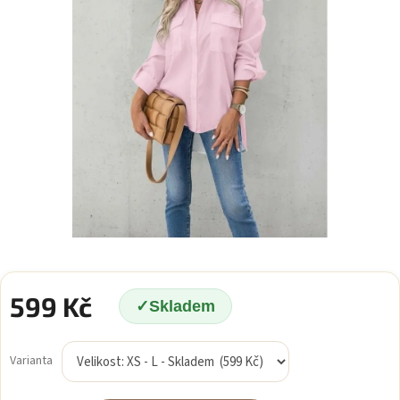
599 Kč
Skladem
Měrná
cena:
Varianta