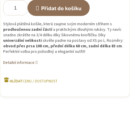
Přidat do košíku
Stylová plátěná košile, která zaujme svým moderním střihem s
prodlouženou zadní částí
a praktickými dlouhými rukávy. Ty navíc
snadno zkrátíte na 3/4 délku díky šikovnému knoflíčku. Díky
univerzální velikosti
skvěle padne na postavy od XS po L. Rozměry:
obvod přes prsa 108 cm, přední délka 68 cm, zadní délka 83 cm
.
Perfektní volba pro pohodlný a elegantní outfit!
Detailní informace
HLÍDAT